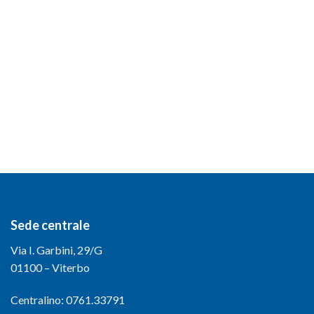
Sede centrale
Via I. Garbini, 29/G
01100 – Viterbo
Centralino: 0761.33791