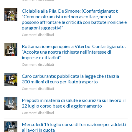
marzo-
Borghi
del
luglio
Maestri:
Ciclabile alla Pila, De Simone: (Confartigianato):
traffico
2026,
23
a
di
“Comune oltranzista nel non ascoltare, non si
ecco
Lug
Palazzo
agosto/settembre
come
possono affrontare le criticità con battute ironiche e
Chigi
fare
paragoni suggestivi”
Albani
in
su
Commenti disabilitati
vetrina
Ciclabile
le
alla
Rottamazione quinquies a Viterbo, Confartigianato:
22
storie
Pila,
“Accolta una nostra richiesta nell’interesse di
Lug
degli
De
imprese e cittadini”
artigiani
Simone:
della
su
Commenti disabilitati
(Confartigianato):
Tuscia
Rottamazione
“Comune
quinquies
oltranzista
Caro carburante: pubblicata la legge che stanzia
14
a
nel
300 milioni di euro per l’autotrasporto
Lug
Viterbo,
non
su
Commenti disabilitati
Confartigianato:
ascoltare,
Caro
“Accolta
non
carburante:
Preposti in materia di salute e sicurezza sul lavoro, il
una
si
13
pubblicata
nostra
possono
22 luglio corso base e di aggiornamento
Lug
la
richiesta
affrontare
su
Commenti disabilitati
legge
nell’interesse
le
Preposti
che
di
criticità
in
Mercoledì 15 luglio corso di formazione per addetti
stanzia
imprese
con
13
materia
300
ai lavori in quota
e
battute
Lug