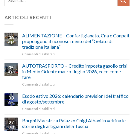
ARTICOLI RECENTI
ALIMENTAZIONE – Confartigianato, Cna e Conpait
06
propongono il riconoscimento del “Gelato di
Ago
tradizione italiana”
su
Commenti disabilitati
ALIMENTAZIONE
–
AUTOTRASPORTO – Credito imposta gasolio crisi
05
Confartigianato,
in Medio Oriente marzo- luglio 2026, ecco come
Ago
Cna
fare
e
su
Commenti disabilitati
Conpait
AUTOTRASPORTO
propongono
–
il
Esodo estivo 2026: calendario previsioni del traffico
03
Credito
riconoscimento
di agosto/settembre
Ago
imposta
del
su
Commenti disabilitati
gasolio
“Gelato
Esodo
crisi
di
estivo
Borghi Maestri: a Palazzo Chigi Albani in vetrina le
in
tradizione
27
2026:
Medio
italiana”
storie degli artigiani della Tuscia
Lug
calendario
Oriente
su
Commenti disabilitati
previsioni