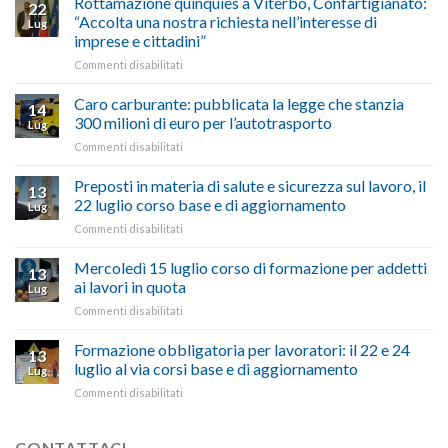
Rottamazione quinquies a Viterbo, Confartigianato:
22
storie
Pila,
“Accolta una nostra richiesta nell’interesse di
Lug
degli
De
imprese e cittadini”
artigiani
Simone:
della
su
Commenti disabilitati
(Confartigianato):
Tuscia
Rottamazione
“Comune
quinquies
oltranzista
Caro carburante: pubblicata la legge che stanzia
14
a
nel
300 milioni di euro per l’autotrasporto
Lug
Viterbo,
non
su
Commenti disabilitati
Confartigianato:
ascoltare,
Caro
“Accolta
non
carburante:
Preposti in materia di salute e sicurezza sul lavoro, il
una
si
13
pubblicata
nostra
possono
22 luglio corso base e di aggiornamento
Lug
la
richiesta
affrontare
su
Commenti disabilitati
legge
nell’interesse
le
Preposti
che
di
criticità
in
Mercoledì 15 luglio corso di formazione per addetti
stanzia
imprese
con
13
materia
300
ai lavori in quota
e
battute
Lug
di
milioni
cittadini”
ironiche
su
Commenti disabilitati
salute
di
e
Mercoledì
e
euro
paragoni
15
Formazione obbligatoria per lavoratori: il 22 e 24
sicurezza
per
13
suggestivi”
luglio
sul
luglio al via corsi base e di aggiornamento
l’autotrasporto
Lug
corso
lavoro,
su
Commenti disabilitati
di
il
Formazione
formazione
22
obbligatoria
per
luglio
per
CONTATTACI
addetti