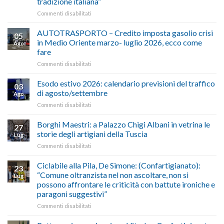
tradizione italiana”
su
Commenti disabilitati
ALIMENTAZIONE
–
AUTOTRASPORTO – Credito imposta gasolio crisi
05
Confartigianato,
in Medio Oriente marzo- luglio 2026, ecco come
Ago
Cna
fare
e
su
Commenti disabilitati
Conpait
AUTOTRASPORTO
propongono
–
il
Esodo estivo 2026: calendario previsioni del traffico
03
Credito
riconoscimento
di agosto/settembre
Ago
imposta
del
su
Commenti disabilitati
gasolio
“Gelato
Esodo
crisi
di
estivo
Borghi Maestri: a Palazzo Chigi Albani in vetrina le
in
tradizione
27
2026:
Medio
italiana”
storie degli artigiani della Tuscia
Lug
calendario
Oriente
su
Commenti disabilitati
previsioni
marzo-
Borghi
del
luglio
Maestri:
Ciclabile alla Pila, De Simone: (Confartigianato):
traffico
2026,
23
a
di
“Comune oltranzista nel non ascoltare, non si
ecco
Lug
Palazzo
agosto/settembre
come
possono affrontare le criticità con battute ironiche e
Chigi
fare
paragoni suggestivi”
Albani
in
su
Commenti disabilitati
vetrina
Ciclabile
le
alla