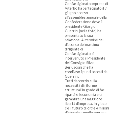
Confartigianato imprese di
Viterbo ha partecipato il 9
giugno scorso
all’assemblea annuale della
Confederazione dove il
presidente Giorgio
Guerrini (nella foto) ha
presentato la sua
relazione. Al termine del
discorso del massimo
dirigente di
Confartigianato, è
intervenuto il Presidente
del Consiglio Silvio
Berlusconi che ha
condiviso i punti toccati da
Guerrini.
Tutti daccordo sulla
necessità di riforme
strutturali in grado di far
ripartire l’economia e di
garantire una maggiore
libertà di impresa. In gioco
c’è il futuro di oltre 4 milioni
di piccole e medie imprese