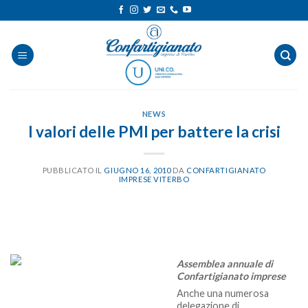
Salta
ai
contenuti
NEWS
I valori delle PMI per battere la crisi
PUBBLICATO IL
GIUGNO 16, 2010
DA
CONFARTIGIANATO
IMPRESE VITERBO
Assemblea annuale di
Confartigianato imprese
Anche una numerosa
delegazione di