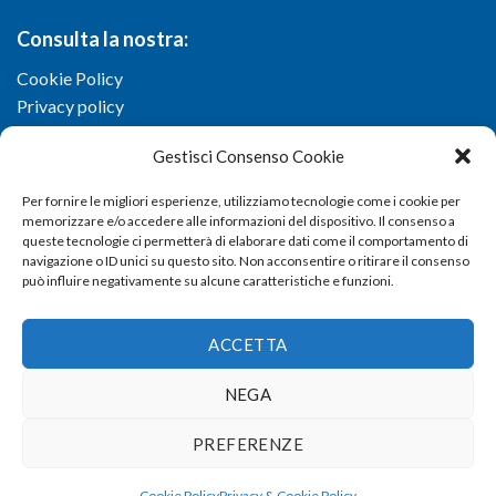
Consulta la nostra:
Cookie Policy
Privacy policy
Gestisci Consenso Cookie
Per fornire le migliori esperienze, utilizziamo tecnologie come i cookie per
memorizzare e/o accedere alle informazioni del dispositivo. Il consenso a
queste tecnologie ci permetterà di elaborare dati come il comportamento di
navigazione o ID unici su questo sito. Non acconsentire o ritirare il consenso
può influire negativamente su alcune caratteristiche e funzioni.
ACCETTA
NEGA
Copyright 2026 ©
Confartigianato imprese di Viterbo
- Via I.
PREFERENZE
Garbini, 29/G - 01100 Viterbo (VT) - Tel 0761 33791 - Fax 0761
337920 - E-mail
info@confartigianato.vt.it
- dev by
Studio
Cookie Policy
Privacy & Cookie Policy