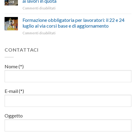
ai lavori in quota
e
battute
Lug
di
milioni
cittadini”
ironiche
su
Commenti disabilitati
salute
di
e
Mercoledì
e
euro
paragoni
15
Formazione obbligatoria per lavoratori: il 22 e 24
sicurezza
per
13
suggestivi”
luglio
sul
luglio al via corsi base e di aggiornamento
l’autotrasporto
Lug
corso
lavoro,
su
Commenti disabilitati
di
il
Formazione
formazione
22
obbligatoria
per
luglio
per
CONTATTACI
addetti
corso
lavoratori:
ai
base
il
lavori
e
22
in
Nome (*)
di
e
quota
aggiornamento
24
luglio
al
via
E-mail (*)
corsi
base
e
di
Oggetto
aggiornamento