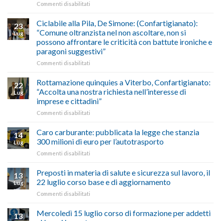
su
Commenti disabilitati
previsioni
marzo-
Borghi
del
luglio
Maestri:
Ciclabile alla Pila, De Simone: (Confartigianato):
traffico
2026,
23
a
di
“Comune oltranzista nel non ascoltare, non si
ecco
Lug
Palazzo
agosto/settembre
come
possono affrontare le criticità con battute ironiche e
Chigi
fare
paragoni suggestivi”
Albani
in
su
Commenti disabilitati
vetrina
Ciclabile
le
alla
Rottamazione quinquies a Viterbo, Confartigianato:
22
storie
Pila,
“Accolta una nostra richiesta nell’interesse di
Lug
degli
De
imprese e cittadini”
artigiani
Simone:
della
su
Commenti disabilitati
(Confartigianato):
Tuscia
Rottamazione
“Comune
quinquies
oltranzista
Caro carburante: pubblicata la legge che stanzia
14
a
nel
300 milioni di euro per l’autotrasporto
Lug
Viterbo,
non
su
Commenti disabilitati
Confartigianato:
ascoltare,
Caro
“Accolta
non
carburante:
Preposti in materia di salute e sicurezza sul lavoro, il
una
si
13
pubblicata
nostra
possono
22 luglio corso base e di aggiornamento
Lug
la
richiesta
affrontare
su
Commenti disabilitati
legge
nell’interesse
le
Preposti
che
di
criticità
in
Mercoledì 15 luglio corso di formazione per addetti
stanzia
imprese
con
13
materia
300