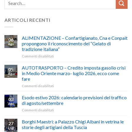
ARTICOLI RECENTI
ALIMENTAZIONE – Confartigianato, Cna e Conpait
06
propongono il riconoscimento del “Gelato di
Ago
tradizione italiana”
su
Commenti disabilitati
ALIMENTAZIONE
–
AUTOTRASPORTO – Credito imposta gasolio crisi
05
Confartigianato,
in Medio Oriente marzo- luglio 2026, ecco come
Ago
Cna
fare
e
su
Commenti disabilitati
Conpait
AUTOTRASPORTO
propongono
–
il
Esodo estivo 2026: calendario previsioni del traffico
03
Credito
riconoscimento
di agosto/settembre
Ago
imposta
del
su
Commenti disabilitati
gasolio
“Gelato
Esodo
crisi
di
estivo
Borghi Maestri: a Palazzo Chigi Albani in vetrina le
in
tradizione
27
2026:
Medio
italiana”
storie degli artigiani della Tuscia
Lug
calendario
Oriente