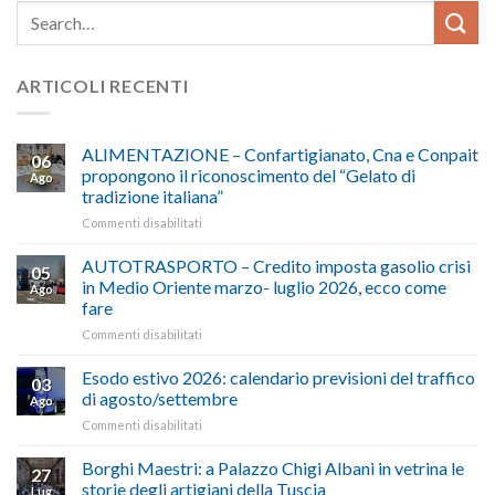
ARTICOLI RECENTI
ALIMENTAZIONE – Confartigianato, Cna e Conpait
06
propongono il riconoscimento del “Gelato di
Ago
tradizione italiana”
su
Commenti disabilitati
ALIMENTAZIONE
–
AUTOTRASPORTO – Credito imposta gasolio crisi
05
Confartigianato,
in Medio Oriente marzo- luglio 2026, ecco come
Ago
Cna
fare
e
su
Commenti disabilitati
Conpait
AUTOTRASPORTO
propongono
–
il
Esodo estivo 2026: calendario previsioni del traffico
03
Credito
riconoscimento
di agosto/settembre
Ago
imposta
del
su
Commenti disabilitati
gasolio
“Gelato
Esodo
crisi
di
estivo
Borghi Maestri: a Palazzo Chigi Albani in vetrina le
in
tradizione
27
2026:
Medio
italiana”
storie degli artigiani della Tuscia
Lug