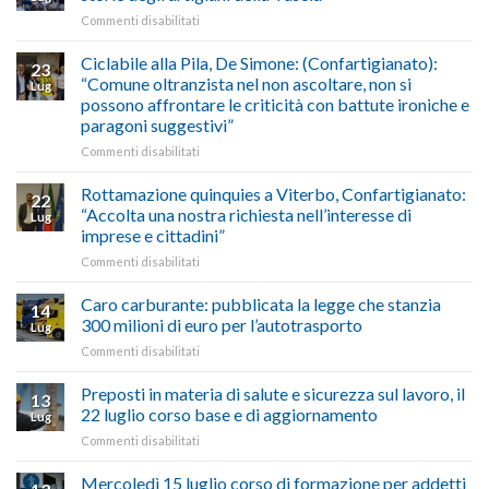
calendario
Oriente
su
Commenti disabilitati
previsioni
marzo-
Borghi
del
luglio
Maestri:
Ciclabile alla Pila, De Simone: (Confartigianato):
traffico
2026,
23
a
di
“Comune oltranzista nel non ascoltare, non si
ecco
Lug
Palazzo
agosto/settembre
come
possono affrontare le criticità con battute ironiche e
Chigi
fare
paragoni suggestivi”
Albani
in
su
Commenti disabilitati
vetrina
Ciclabile
le
alla
Rottamazione quinquies a Viterbo, Confartigianato:
22
storie
Pila,
“Accolta una nostra richiesta nell’interesse di
Lug
degli
De
imprese e cittadini”
artigiani
Simone:
della
su
Commenti disabilitati
(Confartigianato):
Tuscia
Rottamazione
“Comune
quinquies
oltranzista
Caro carburante: pubblicata la legge che stanzia
14
a
nel
300 milioni di euro per l’autotrasporto
Lug
Viterbo,
non
su
Commenti disabilitati
Confartigianato:
ascoltare,
Caro
“Accolta
non
carburante:
Preposti in materia di salute e sicurezza sul lavoro, il
una
si
13
pubblicata
nostra
possono
22 luglio corso base e di aggiornamento
Lug
la
richiesta
affrontare
su
Commenti disabilitati
legge
nell’interesse
le
Preposti
che
di
criticità
in
Mercoledì 15 luglio corso di formazione per addetti
stanzia
imprese
con