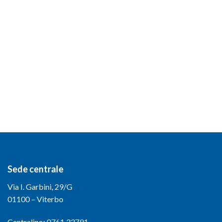
Sede centrale
Via I. Garbini, 29/G
01100 – Viterbo
Centralino: 0761.33791