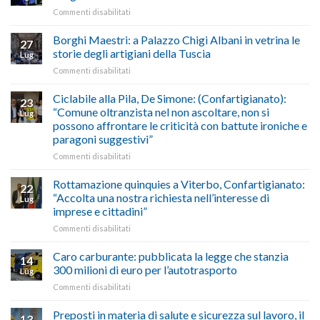
imposta
del
su
Commenti disabilitati
gasolio
“Gelato
Esodo
crisi
di
estivo
Borghi Maestri: a Palazzo Chigi Albani in vetrina le
in
tradizione
27
2026:
Medio
italiana”
storie degli artigiani della Tuscia
Lug
calendario
Oriente
su
Commenti disabilitati
previsioni
marzo-
Borghi
del
luglio
Maestri:
Ciclabile alla Pila, De Simone: (Confartigianato):
traffico
2026,
23
a
di
“Comune oltranzista nel non ascoltare, non si
ecco
Lug
Palazzo
agosto/settembre
come
possono affrontare le criticità con battute ironiche e
Chigi
fare
paragoni suggestivi”
Albani
in
su
Commenti disabilitati
vetrina
Ciclabile
le
alla
Rottamazione quinquies a Viterbo, Confartigianato:
22
storie
Pila,
“Accolta una nostra richiesta nell’interesse di
Lug
degli
De
imprese e cittadini”
artigiani
Simone:
della
su
Commenti disabilitati
(Confartigianato):
Tuscia
Rottamazione
“Comune
quinquies
oltranzista
Caro carburante: pubblicata la legge che stanzia
14
a
nel
300 milioni di euro per l’autotrasporto
Lug
Viterbo,
non
su
Commenti disabilitati
Confartigianato:
ascoltare,
Caro
“Accolta
non
carburante:
Preposti in materia di salute e sicurezza sul lavoro, il
una
si
13