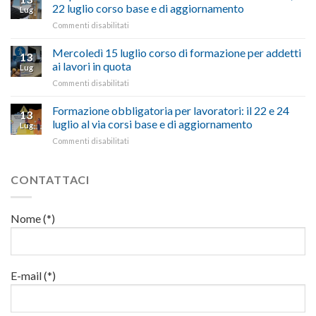
pubblicata
nostra
possono
22 luglio corso base e di aggiornamento
Lug
la
richiesta
affrontare
su
Commenti disabilitati
legge
nell’interesse
le
Preposti
che
di
criticità
in
Mercoledì 15 luglio corso di formazione per addetti
stanzia
imprese
con
13
materia
300
ai lavori in quota
e
battute
Lug
di
milioni
cittadini”
ironiche
su
Commenti disabilitati
salute
di
e
Mercoledì
e
euro
paragoni
15
Formazione obbligatoria per lavoratori: il 22 e 24
sicurezza
per
13
suggestivi”
luglio
sul
luglio al via corsi base e di aggiornamento
l’autotrasporto
Lug
corso
lavoro,
su
Commenti disabilitati
di
il
Formazione
formazione
22
obbligatoria
per
luglio
per
CONTATTACI
addetti
corso
lavoratori:
ai
base
il
lavori
e
22
in
Nome (*)
di
e
quota
aggiornamento
24
luglio
al
via
E-mail (*)
corsi
base
e