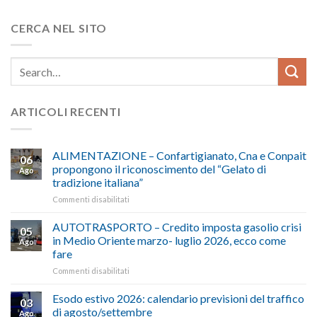
CERCA NEL SITO
ARTICOLI RECENTI
ALIMENTAZIONE – Confartigianato, Cna e Conpait
06
propongono il riconoscimento del “Gelato di
Ago
tradizione italiana”
su
Commenti disabilitati
ALIMENTAZIONE
–
AUTOTRASPORTO – Credito imposta gasolio crisi
05
Confartigianato,
in Medio Oriente marzo- luglio 2026, ecco come
Ago
Cna
fare
e
su
Commenti disabilitati
Conpait
AUTOTRASPORTO
propongono
–
il
Esodo estivo 2026: calendario previsioni del traffico
03
Credito
riconoscimento
di agosto/settembre
Ago