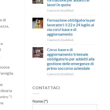
Lug
euro
di
lavori in quota
per
salute
l’autotrasporto
su
Commenti disabilitati
e
Mercoledì
sicurezza
15
sul
e di
Formazione obbligatoria per
13
luglio
lavoro,
lavoratori: il 22 e 24 luglio al
Lug
iazza,
corso
il
via corsi base e di
di
22
aggiornamento
formazione
luglio
per
corso
su
Commenti disabilitati
ca
addetti
base
Formazione
ai
e
obbligatoria
Corso base e di
l
29
lavori
di
per
aggiornamento triennale
Giu
.
in
aggiornamento
lavoratori:
obbligatorio per addetti alla
quota
il
gestione delle emergenze di
22
“buona
primo soccorso aziendale
e
famiglia.
24
su
Commenti disabilitati
luglio
Corso
al
base
ne
via
e
CONTATTACI
rdinaria
corsi
di
base
aggiornamento
ontro “I
e
triennale
Nome (*)
one
di
obbligatorio
aggiornamento
per