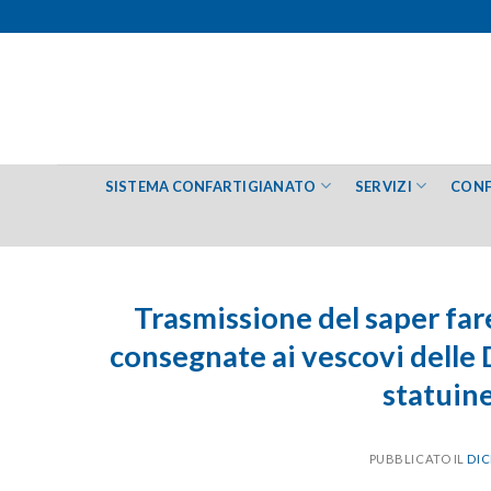
Salta
ai
contenuti
SISTEMA CONFARTIGIANATO
SERVIZI
CONF
Trasmissione del saper far
consegnate ai vescovi delle D
statuin
PUBBLICATO IL
DIC