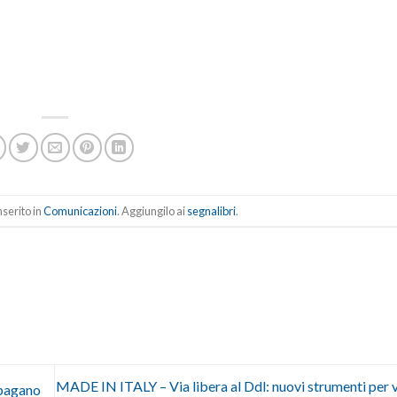
serito in
Comunicazioni
. Aggiungilo ai
segnalibri
.
MADE IN ITALY – Via libera al Ddl: nuovi strumenti per 
 pagano