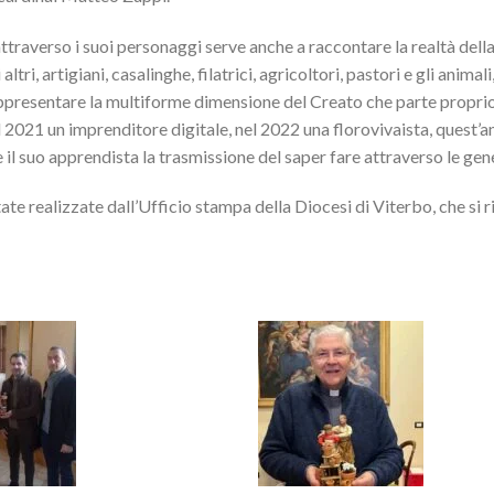
ttraverso i suoi personaggi serve anche a raccontare la realtà della
ltri, artigiani, casalinghe, filatrici, agricoltori, pastori e gli animali
 rappresentare la multiforme dimensione del Creato che parte proprio
l 2021 un imprenditore digitale, nel 2022 una florovivaista, quest’a
l suo apprendista la trasmissione del saper fare attraverso le gen
ate realizzate dall’Ufficio stampa della Diocesi di Viterbo, che si r