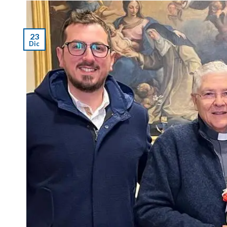
23
Dic