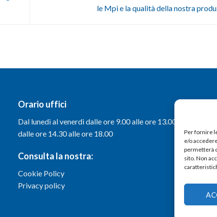
le Mpi e la qualità della nostra prod
Orario uffici
Dal lunedì al venerdì dalle ore 9.00 alle ore 13.00 e
Per fornire 
dalle ore 14.30 alle ore 18.00
e/o accedere 
permetterà d
Consulta la nostra:
sito. Non ac
caratteristic
Cookie Policy
Privacy policy
AC