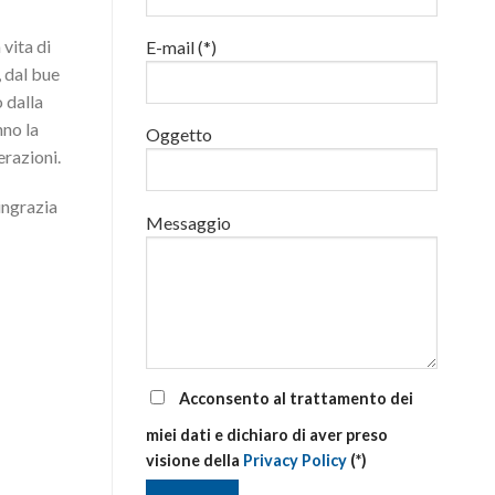
addetti
alla
 vita di
E-mail (*)
gestione
delle
, dal bue
emergenze
 dalla
di
primo
nno la
Oggetto
soccorso
erazioni.
aziendale
ingrazia
Messaggio
Acconsento al trattamento dei
miei dati e dichiaro di aver preso
visione della
Privacy Policy
(*)