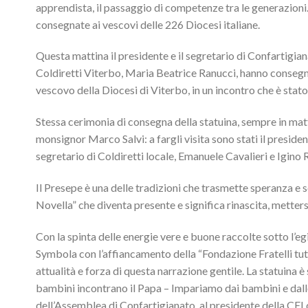
apprendista, il passaggio di competenze tra le generazioni. L
consegnate ai vescovi delle 226 Diocesi italiane.
Questa mattina il presidente e il segretario di Confartigi
Coldiretti Viterbo, Maria Beatrice Ranucci, hanno conseg
vescovo della Diocesi di Viterbo, in un incontro che è stato 
Stessa cerimonia di consegna della statuina, sempre in matt
monsignor Marco Salvi: a fargli visita sono stati il preside
segretario di Coldiretti locale, Emanuele Cavalieri e Igino
Il Presepe è una delle tradizioni che trasmette speranza e 
Novella” che diventa presente e significa rinascita, mettersi 
Con la spinta delle energie vere e buone raccolte sotto l’e
Symbola con l’affiancamento della “Fondazione Fratelli tutt
attualità e forza di questa narrazione gentile. La statuina 
bambini incontrano il Papa – Impariamo dai bambini e dalle
dell’Assemblea di Confartigianato, al presidente della CEI