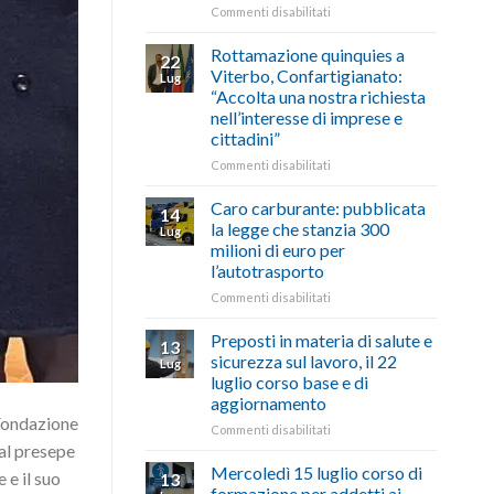
le
su
Commenti disabilitati
storie
Ciclabile
degli
alla
Rottamazione quinquies a
22
artigiani
Pila,
Viterbo, Confartigianato:
Lug
della
De
“Accolta una nostra richiesta
Tuscia
Simone:
nell’interesse di imprese e
(Confartigianato):
cittadini”
“Comune
oltranzista
su
Commenti disabilitati
nel
Rottamazione
non
quinquies
Caro carburante: pubblicata
14
ascoltare,
a
la legge che stanzia 300
Lug
non
Viterbo,
milioni di euro per
si
Confartigianato:
l’autotrasporto
possono
“Accolta
affrontare
una
su
Commenti disabilitati
le
nostra
Caro
criticità
richiesta
carburante:
Preposti in materia di salute e
13
con
nell’interesse
pubblicata
sicurezza sul lavoro, il 22
Lug
battute
di
la
luglio corso base e di
ironiche
imprese
legge
aggiornamento
e
e
che
 Fondazione
paragoni
cittadini”
stanzia
su
Commenti disabilitati
suggestivi”
300
 al presepe
Preposti
milioni
in
Mercoledì 15 luglio corso di
 e il suo
13
di
materia
formazione per addetti ai