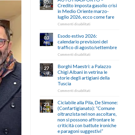
05
Credito imposta gasolio crisi
Ago
in Medio Oriente marzo-
luglio 2026, ecco come fare
su
Commenti disabilitati
AUTOTRASPORTO
–
Esodo estivo 2026:
03
Credito
calendario previsioni del
Ago
imposta
traffico di agosto/settembre
gasolio
su
Commenti disabilitati
crisi
Esodo
in
estivo
Medio
Borghi Maestri: a Palazzo
27
2026:
Oriente
Chigi Albani in vetrina le
Lug
calendario
marzo-
storie degli artigiani della
previsioni
luglio
Tuscia
del
2026,
traffico
ecco
su
Commenti disabilitati
di
come
Borghi
agosto/settembre
fare
Maestri:
Ciclabile alla Pila, De Simone:
23
a
(Confartigianato): “Comune
Lug
Palazzo
oltranzista nel non ascoltare,
Chigi
non si possono affrontare le
Albani
criticità con battute ironiche
in
e paragoni suggestivi”
vetrina