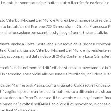
e statuine sono state distribuite su tutto il territorio nazionale e
anato Viterbo, Michael Del Moro e Andrea De Simone, e la president
nato la statuina del Presepe 2023 a monsignor Orazio Francesco P
anche l’occasione per scambiarsi gli auguri per le feste natalizie.
inata, anche a Civita Castellana, al vescovo della Diocesi covitoni
nte di Confartigianato Viterbo, Michael Del Moro e il presidente e i
 Rita, accompagnati dal sindaco di Civita Castellana Luca Giampieri
serenità anche nei momenti difficili che stiamo attraversando, è la 
in cammino, stare vicini alle persone e al territorio, includere, è la 
gida del Manifesto di Assisi, Confartigianato, Coldiretti e Fondazio
i” vogliono portare un loro contributo, volto a diffondere la strao
è stata donata a Papa Francesco, il 6 novembre scorso, durante l’inc
 bambine”, svoltosi nell’Aula Paolo VI e il 21 novembre, in occasi
 cardinal Matteo Zuppi.