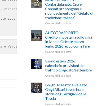
06
Confartigianato, Cna e
Ago
Conpait propongono il
- ricorda Virginio Casantini -. Poi abbiamo sempre contr
riconoscimento del “Gelato di
tradizione italiana”
lle idee regalo alle vere e proprie opere d’arte realizz
su
Commenti disabilitati
ALIMENTAZIONE
–
AUTOTRASPORTO –
05
Confartigianato,
Credito imposta gasolio crisi
Ago
Cna
in Medio Oriente marzo-
e
luglio 2026, ecco come fare
ia e Virginio Casantini per esaltare il cioccolato artig
Conpait
propongono
su
Commenti disabilitati
il
AUTOTRASPORTO
riconoscimento
–
Esodo estivo 2026:
03
del
Credito
calendario previsioni del
Ago
“Gelato
imposta
traffico di agosto/settembre
di
gasolio
tradizione
su
Commenti disabilitati
crisi
italiana”
Esodo
in
estivo
Medio
Borghi Maestri: a Palazzo
27
2026:
Oriente
Chigi Albani in vetrina le
Lug
calendario
marzo-
storie degli artigiani della
previsioni
luglio
Tuscia
del
2026,
traffico
ecco
su
Commenti disabilitati