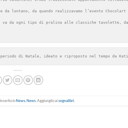
ce da lontano, da quando realizzavamo l’evento Chocolart 
i va da ogni tipo di pralina alle classiche tavolette, da
 periodo di Natale, ideato e riproposto nel tempo da Kat
inserito in
News
,
News
. Aggiungilo ai
segnalibri
.