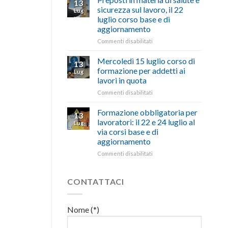
13
con
nell’interesse
pubblicata
sicurezza sul lavoro, il 22
Lug
battute
di
la
luglio corso base e di
ironiche
imprese
legge
aggiornamento
e
e
che
paragoni
cittadini”
stanzia
su
Commenti disabilitati
suggestivi”
300
Preposti
milioni
in
Mercoledì 15 luglio corso di
13
di
materia
formazione per addetti ai
Lug
euro
di
lavori in quota
per
salute
l’autotrasporto
su
Commenti disabilitati
e
Mercoledì
sicurezza
15
sul
Formazione obbligatoria per
13
luglio
lavoro,
lavoratori: il 22 e 24 luglio al
Lug
corso
il
via corsi base e di
di
22
aggiornamento
formazione
luglio
per
corso
su
Commenti disabilitati
addetti
base
Formazione
ai
e
obbligatoria
lavori
di
per
CONTATTACI
in
aggiornamento
lavoratori:
quota
il
22
Nome (*)
e
24