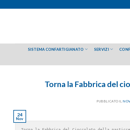
Salta
ai
contenuti
SISTEMA CONFARTIGIANATO
SERVIZI
CONF
Torna la Fabbrica del ci
PUBBLICATO IL
NOV
24
Nov
Torna la Fabbrica del Cioccolato della pasticc