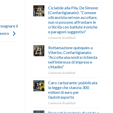
di
come
Borghi
agosto/settembre
fare
Maestri:
Ciclabile alla Pila, De Simone:
23
a
(Confartigianato): “Comune
Lug
Palazzo
oltranzista nel non ascoltare,
Chigi
non si possono affrontare le
Albani
nsegnare il
criticità con battute ironiche
in
e paragoni suggestivi”
vetrina
lavoro
le
su
Commenti disabilitati
storie
Ciclabile
degli
alla
Rottamazione quinquies a
22
artigiani
Pila,
Viterbo, Confartigianato:
Lug
della
De
“Accolta una nostra richiesta
Tuscia
Simone:
nell’interesse di imprese e
(Confartigianato):
cittadini”
“Comune
oltranzista
su
Commenti disabilitati
nel
Rottamazione
non
quinquies
Caro carburante: pubblicata
14
ascoltare,
a
la legge che stanzia 300
Lug
non
Viterbo,
milioni di euro per
si
Confartigianato:
l’autotrasporto
possono
“Accolta
affrontare
una
su
Commenti disabilitati
le
nostra
Caro
criticità
richiesta
carburante:
Preposti in materia di salute e