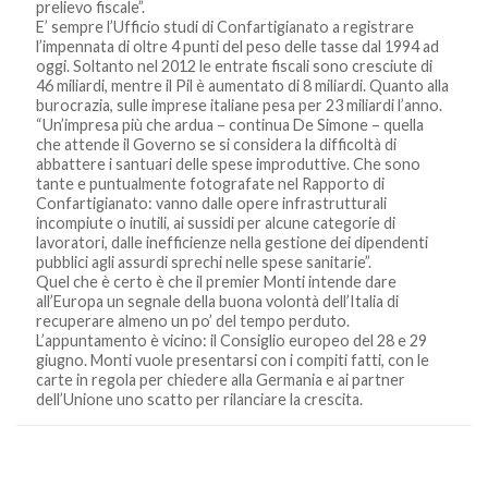
prelievo fiscale”.
E’ sempre l’Ufficio studi di Confartigianato a registrare
l’impennata di oltre 4 punti del peso delle tasse dal 1994 ad
oggi. Soltanto nel 2012 le entrate fiscali sono cresciute di
46 miliardi, mentre il Pil è aumentato di 8 miliardi. Quanto alla
burocrazia, sulle imprese italiane pesa per 23 miliardi l’anno.
“Un’impresa più che ardua – continua De Simone – quella
che attende il Governo se si considera la difficoltà di
abbattere i santuari delle spese improduttive. Che sono
tante e puntualmente fotografate nel Rapporto di
Confartigianato: vanno dalle opere infrastrutturali
incompiute o inutili, ai sussidi per alcune categorie di
lavoratori, dalle inefficienze nella gestione dei dipendenti
pubblici agli assurdi sprechi nelle spese sanitarie”.
Quel che è certo è che il premier Monti intende dare
all’Europa un segnale della buona volontà dell’Italia di
recuperare almeno un po’ del tempo perduto.
L’appuntamento è vicino: il Consiglio europeo del 28 e 29
giugno. Monti vuole presentarsi con i compiti fatti, con le
carte in regola per chiedere alla Germania e ai partner
dell’Unione uno scatto per rilanciare la crescita.