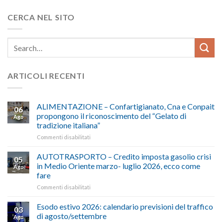
CERCA NEL SITO
ARTICOLI RECENTI
ALIMENTAZIONE – Confartigianato, Cna e Conpait
06
propongono il riconoscimento del “Gelato di
Ago
tradizione italiana”
su
Commenti disabilitati
ALIMENTAZIONE
–
AUTOTRASPORTO – Credito imposta gasolio crisi
05
Confartigianato,
in Medio Oriente marzo- luglio 2026, ecco come
Ago
Cna
fare
e
su
Commenti disabilitati
Conpait
AUTOTRASPORTO
propongono
–
il
Esodo estivo 2026: calendario previsioni del traffico
03
Credito
riconoscimento
di agosto/settembre
Ago
imposta
del