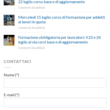
nostra
possono
22 luglio corso base e di aggiornamento
Lug
la
richiesta
affrontare
su
Commenti disabilitati
legge
nell’interesse
le
Preposti
che
di
criticità
in
Mercoledì 15 luglio corso di formazione per addetti
stanzia
imprese
con
13
materia
300
ai lavori in quota
e
battute
Lug
di
milioni
cittadini”
ironiche
su
Commenti disabilitati
salute
di
e
Mercoledì
e
euro
paragoni
15
Formazione obbligatoria per lavoratori: il 22 e 24
sicurezza
per
13
suggestivi”
luglio
sul
luglio al via corsi base e di aggiornamento
l’autotrasporto
Lug
corso
lavoro,
su
Commenti disabilitati
di
il
Formazione
formazione
22
obbligatoria
per
luglio
per
CONTATTACI
addetti
corso
lavoratori:
ai
base
il
lavori
e
22
in
Nome (*)
di
e
quota
aggiornamento
24
luglio
al
via
E-mail (*)
corsi
base
e