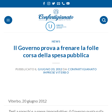
Salta
ai
contenuti
NEWS
Il Governo prova a frenare la folle
corsa della spesa pubblica
PUBBLICATO IL
GIUGNO 20, 2012
DA
CONFARTIGIANATO
IMPRESE VITERBO
Viterbo, 20 giugno 2012
Tagli a sprechi e a spese improduttive: il Governo punta sulla