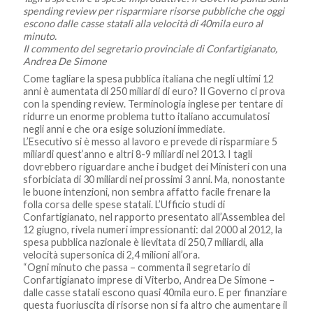
spending review per risparmiare risorse pubbliche che oggi
escono dalle casse statali alla velocità di 40mila euro al
minuto.
Il commento del segretario provinciale di Confartigianato,
Andrea De Simone
Come tagliare la spesa pubblica italiana che negli ultimi 12
anni è aumentata di 250 miliardi di euro? Il Governo ci prova
con la spending review. Terminologia inglese per tentare di
ridurre un enorme problema tutto italiano accumulatosi
negli anni e che ora esige soluzioni immediate.
L’Esecutivo si è messo al lavoro e prevede di risparmiare 5
miliardi quest’anno e altri 8-9 miliardi nel 2013. I tagli
dovrebbero riguardare anche i budget dei Ministeri con una
sforbiciata di 30 miliardi nei prossimi 3 anni. Ma, nonostante
le buone intenzioni, non sembra affatto facile frenare la
folla corsa delle spese statali. L’Ufficio studi di
Confartigianato, nel rapporto presentato all’Assemblea del
12 giugno, rivela numeri impressionanti: dal 2000 al 2012, la
spesa pubblica nazionale è lievitata di 250,7 miliardi, alla
velocità supersonica di 2,4 milioni all’ora.
“Ogni minuto che passa – commenta il segretario di
Confartigianato imprese di Viterbo, Andrea De Simone –
dalle casse statali escono quasi 40mila euro. E per finanziare
questa fuoriuscita di risorse non si fa altro che aumentare il