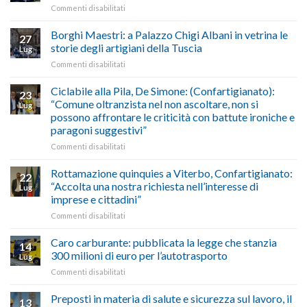
su
Commenti disabilitati
gasolio
“Gelato
Esodo
crisi
di
estivo
Borghi Maestri: a Palazzo Chigi Albani in vetrina le
in
tradizione
27
2026:
Medio
italiana”
storie degli artigiani della Tuscia
Lug
calendario
Oriente
su
Commenti disabilitati
previsioni
marzo-
Borghi
del
luglio
Maestri:
Ciclabile alla Pila, De Simone: (Confartigianato):
traffico
2026,
23
a
di
“Comune oltranzista nel non ascoltare, non si
ecco
Lug
Palazzo
agosto/settembre
come
possono affrontare le criticità con battute ironiche e
Chigi
fare
paragoni suggestivi”
Albani
in
su
Commenti disabilitati
vetrina
Ciclabile
le
alla
Rottamazione quinquies a Viterbo, Confartigianato:
22
storie
Pila,
“Accolta una nostra richiesta nell’interesse di
Lug
degli
De
imprese e cittadini”
artigiani
Simone:
della
su
Commenti disabilitati
(Confartigianato):
Tuscia
Rottamazione
“Comune
quinquies
oltranzista
Caro carburante: pubblicata la legge che stanzia
14
a
nel
300 milioni di euro per l’autotrasporto
Lug
Viterbo,
non
su
Commenti disabilitati
Confartigianato:
ascoltare,
Caro
“Accolta
non
carburante:
Preposti in materia di salute e sicurezza sul lavoro, il
una
si
13
pubblicata