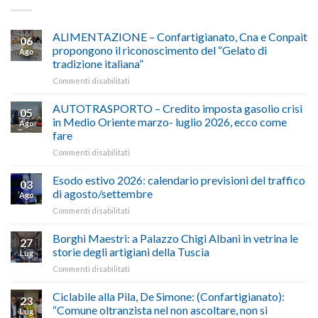
ALIMENTAZIONE – Confartigianato, Cna e Conpait
06
propongono il riconoscimento del “Gelato di
Ago
tradizione italiana”
su
Commenti disabilitati
ALIMENTAZIONE
–
AUTOTRASPORTO – Credito imposta gasolio crisi
05
Confartigianato,
in Medio Oriente marzo- luglio 2026, ecco come
Ago
Cna
fare
e
su
Commenti disabilitati
Conpait
AUTOTRASPORTO
propongono
–
il
Esodo estivo 2026: calendario previsioni del traffico
03
Credito
riconoscimento
di agosto/settembre
Ago
imposta
del
su
Commenti disabilitati
gasolio
“Gelato
Esodo
crisi
di
estivo
Borghi Maestri: a Palazzo Chigi Albani in vetrina le
in
tradizione
27
2026:
Medio
italiana”
storie degli artigiani della Tuscia
Lug
calendario
Oriente
su
Commenti disabilitati
previsioni
marzo-
Borghi
del
luglio
Maestri:
Ciclabile alla Pila, De Simone: (Confartigianato):
traffico
2026,
23
a
di
“Comune oltranzista nel non ascoltare, non si
ecco
Lug
Palazzo