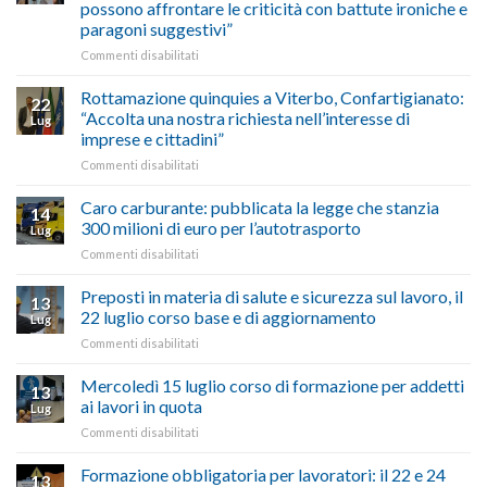
agosto/settembre
come
possono affrontare le criticità con battute ironiche e
Chigi
fare
paragoni suggestivi”
Albani
in
su
Commenti disabilitati
vetrina
Ciclabile
le
alla
Rottamazione quinquies a Viterbo, Confartigianato:
22
storie
Pila,
“Accolta una nostra richiesta nell’interesse di
Lug
degli
De
imprese e cittadini”
artigiani
Simone:
della
su
Commenti disabilitati
(Confartigianato):
Tuscia
Rottamazione
“Comune
quinquies
oltranzista
Caro carburante: pubblicata la legge che stanzia
14
a
nel
300 milioni di euro per l’autotrasporto
Lug
Viterbo,
non
su
Commenti disabilitati
Confartigianato:
ascoltare,
Caro
“Accolta
non
carburante:
Preposti in materia di salute e sicurezza sul lavoro, il
una
si
13
pubblicata
nostra
possono
22 luglio corso base e di aggiornamento
Lug
la
richiesta
affrontare
su
Commenti disabilitati
legge
nell’interesse
le
Preposti
che
di
criticità
in
Mercoledì 15 luglio corso di formazione per addetti
stanzia
imprese
con
13
materia
300
ai lavori in quota
e
battute
Lug
di
milioni
cittadini”
ironiche
su
Commenti disabilitati
salute
di
e
Mercoledì
e
euro
paragoni
15
Formazione obbligatoria per lavoratori: il 22 e 24
sicurezza
per
13
suggestivi”
luglio