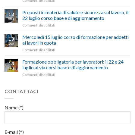
su
Commenti disabilitati
Confartigianato:
ascoltare,
Caro
“Accolta
non
carburante:
Preposti in materia di salute e sicurezza sul lavoro, il
una
si
13
pubblicata
nostra
possono
22 luglio corso base e di aggiornamento
Lug
la
richiesta
affrontare
su
Commenti disabilitati
legge
nell’interesse
le
Preposti
che
di
criticità
in
Mercoledì 15 luglio corso di formazione per addetti
stanzia
imprese
con
13
materia
300
ai lavori in quota
e
battute
Lug
di
milioni
cittadini”
ironiche
su
Commenti disabilitati
salute
di
e
Mercoledì
e
euro
paragoni
15
Formazione obbligatoria per lavoratori: il 22 e 24
sicurezza
per
13
suggestivi”
luglio
sul
luglio al via corsi base e di aggiornamento
l’autotrasporto
Lug
corso
lavoro,
su
Commenti disabilitati
di
il
Formazione
formazione
22
obbligatoria
per
luglio
per
CONTATTACI
addetti
corso
lavoratori:
ai
base
il
lavori
e
22
in
Nome (*)
di
e
quota
aggiornamento
24
luglio
al
via
E-mail (*)