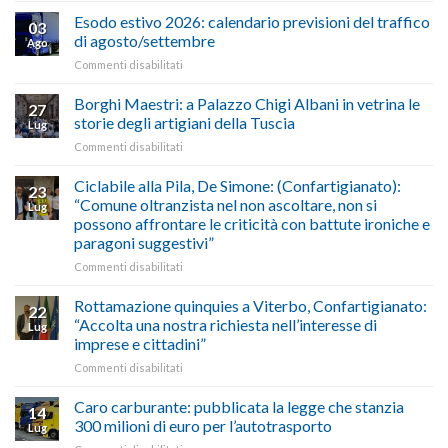
–
il
Esodo estivo 2026: calendario previsioni del traffico
03
Credito
riconoscimento
di agosto/settembre
Ago
imposta
del
su
Commenti disabilitati
gasolio
“Gelato
Esodo
crisi
di
estivo
Borghi Maestri: a Palazzo Chigi Albani in vetrina le
in
tradizione
27
2026:
Medio
italiana”
storie degli artigiani della Tuscia
Lug
calendario
Oriente
su
Commenti disabilitati
previsioni
marzo-
Borghi
del
luglio
Maestri:
Ciclabile alla Pila, De Simone: (Confartigianato):
traffico
2026,
23
a
di
“Comune oltranzista nel non ascoltare, non si
ecco
Lug
Palazzo
agosto/settembre
come
possono affrontare le criticità con battute ironiche e
Chigi
fare
paragoni suggestivi”
Albani
in
su
Commenti disabilitati
vetrina
Ciclabile
le
alla
Rottamazione quinquies a Viterbo, Confartigianato:
22
storie
Pila,
“Accolta una nostra richiesta nell’interesse di
Lug
degli
De
imprese e cittadini”
artigiani
Simone:
della
su
Commenti disabilitati
(Confartigianato):
Tuscia
Rottamazione
“Comune
quinquies
oltranzista
Caro carburante: pubblicata la legge che stanzia
14
a
nel
300 milioni di euro per l’autotrasporto
Lug
Viterbo,
non