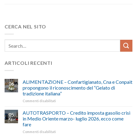
CERCA NEL SITO
ARTICOLI RECENTI
ALIMENTAZIONE – Confartigianato, Cna e Conpait
06
propongono il riconoscimento del “Gelato di
Ago
tradizione italiana”
su
Commenti disabilitati
ALIMENTAZIONE
–
AUTOTRASPORTO – Credito imposta gasolio crisi
05
Confartigianato,
in Medio Oriente marzo- luglio 2026, ecco come
Ago
Cna
fare
e
su
Commenti disabilitati
Conpait
AUTOTRASPORTO
propongono