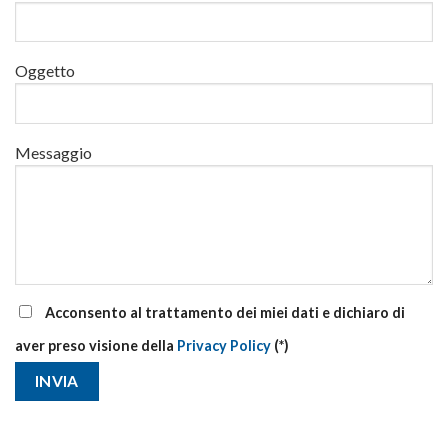
corsi
base
e
di
Oggetto
aggiornamento
Messaggio
Acconsento al trattamento dei miei dati e dichiaro di
aver preso visione della
Privacy Policy
(*)