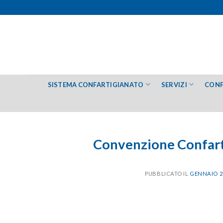
Salta
ai
contenuti
SISTEMA CONFARTIGIANATO
SERVIZI
CONF
Convenzione Confart
PUBBLICATO IL
GENNAIO 20