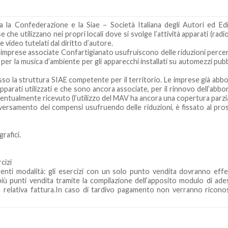
 la Confederazione e la Siae – Società Italiana degli Autori ed Edi
che utilizzano nei propri locali dove si svolge l’attività apparati (radio,
 video tutelati dal diritto d’autore.
 imprese associate Confartigianato usufruiscono delle riduzioni percen
per la musica d’ambiente per gli apparecchi installati su automezzi pubbl
so la struttura SIAE competente per il territorio. Le imprese già abb
apparati utilizzati e che sono ancora associate, per il rinnovo dell’ab
entualmente ricevuto (l’utilizzo del MAV ha ancora una copertura parzia
il versamento dei compensi usufruendo delle riduzioni, è fissato al pr
rafici.
cizi
nti modalità: gli esercizi con un solo punto vendita dovranno effet
iù punti vendita tramite la compilazione dell’apposito modulo di ade
elativa fattura.In caso di tardivo pagamento non verranno riconos