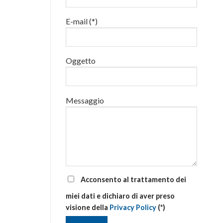
luglio
al
E-mail (*)
via
corsi
base
e
di
Oggetto
aggiornamento
Messaggio
Acconsento al trattamento dei
miei dati e dichiaro di aver preso
visione della
Privacy Policy
(*)