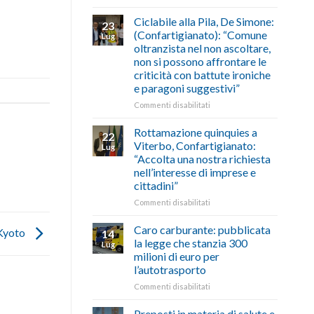
di
come
Borghi
agosto/settembre
fare
Maestri:
Ciclabile alla Pila, De Simone:
23
a
(Confartigianato): “Comune
Lug
Palazzo
oltranzista nel non ascoltare,
Chigi
non si possono affrontare le
Albani
criticità con battute ironiche
in
e paragoni suggestivi”
vetrina
le
su
Commenti disabilitati
storie
Ciclabile
degli
alla
Rottamazione quinquies a
22
artigiani
Pila,
Viterbo, Confartigianato:
Lug
della
De
“Accolta una nostra richiesta
Tuscia
Simone:
nell’interesse di imprese e
(Confartigianato):
cittadini”
“Comune
oltranzista
su
Commenti disabilitati
nel
Rottamazione
non
quinquies
Caro carburante: pubblicata
 Kyoto
14
ascoltare,
a
la legge che stanzia 300
Lug
non
Viterbo,
milioni di euro per
si
Confartigianato:
l’autotrasporto
possono
“Accolta
affrontare
una
su
Commenti disabilitati
le
nostra
Caro
criticità
richiesta
carburante:
Preposti in materia di salute e