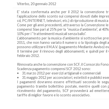
Viterbo, 20 gennaio 2012
E’ stata confermata anche per il 2012 la convenzione tra
l’applicazione dello sconto sui compensi dovuti dalle imprese 
cd, PC/INTERNET, televisori, etc.) di riproduzione di musica e
Come per gli anni precedenti, attraverso la Convenzione le
compensi Siae pari al 25% per la “musica d’ambiente”, al 40% 
10% per i “trattenimenti musicali senza ballo”.
L’abbonamento per la musica d’ambiente si sottoscrive pres
2011, che non hanno variato il numero o la tipologia degli 
possono utilizzare il M.A.V. (pagamento Mediante Avviso) ev
Il termine per il rinnovo degli abbonamenti, e quindi per 
febbraio 2012.
Rinnovata anche la convenzione con SCF, il Consorzio Fonog
Scadenza pagamento compensi SCF 2012 sono:
• 31 marzo 2012 per esercizi artigianali e commerciali
• 31 maggio 2012 per acconciatori, estetisti e pubblici eser
I pagamenti dovranno essere effettuati secondo le segue
pagamento tramite bollettino postale, mentre quelli con p
ricevimento del pagamento, SCF provvederà ad emettere r
tariffe di miglior favore e lo sconto associativo.