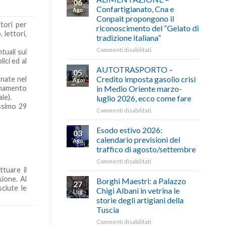
06
Confartigianato, Cna e
Ago
Conpait propongono il
tori per
riconoscimento del “Gelato di
 lettori,
tradizione italiana”
su
Commenti disabilitati
tuali sui
ALIMENTAZIONE
ici ed al
–
AUTOTRASPORTO –
05
Confartigianato,
Credito imposta gasolio crisi
onate nel
Ago
Cna
in Medio Oriente marzo-
bonamento
e
le).
luglio 2026, ecco come fare
Conpait
ossimo 29
propongono
su
Commenti disabilitati
il
AUTOTRASPORTO
riconoscimento
–
Esodo estivo 2026:
03
del
Credito
calendario previsioni del
Ago
“Gelato
imposta
traffico di agosto/settembre
di
gasolio
tradizione
su
Commenti disabilitati
crisi
tuare il
italiana”
Esodo
in
estivo
sione. Al
Medio
Borghi Maestri: a Palazzo
27
2026:
Oriente
ciute le
Chigi Albani in vetrina le
Lug
calendario
marzo-
storie degli artigiani della
previsioni
luglio
Tuscia
del
2026,
traffico
ecco
su
Commenti disabilitati