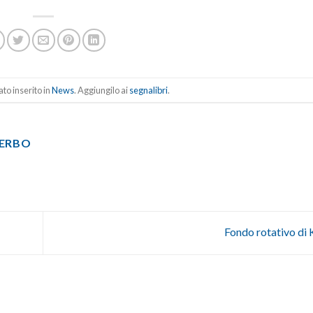
to inserito in
News
. Aggiungilo ai
segnalibri
.
TERBO
Fondo rotativo di