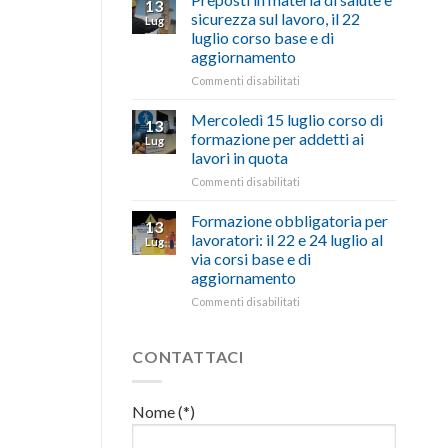
13
con
nell’interesse
pubblicata
sicurezza sul lavoro, il 22
Lug
battute
di
la
luglio corso base e di
ironiche
imprese
legge
aggiornamento
e
e
che
paragoni
cittadini”
stanzia
su
Commenti disabilitati
suggestivi”
300
Preposti
milioni
in
Mercoledì 15 luglio corso di
13
di
materia
formazione per addetti ai
Lug
euro
di
lavori in quota
per
salute
l’autotrasporto
su
Commenti disabilitati
e
Mercoledì
sicurezza
15
sul
Formazione obbligatoria per
13
luglio
lavoro,
lavoratori: il 22 e 24 luglio al
Lug
corso
il
via corsi base e di
di
22
aggiornamento
formazione
luglio
per
corso
su
Commenti disabilitati
addetti
base
Formazione
ai
e
obbligatoria
lavori
di
per
CONTATTACI
in
aggiornamento
lavoratori:
quota
il
22
Nome (*)
e
24