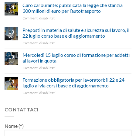
quinquies
oltranzista
Caro carburante: pubblicata la legge che stanzia
14
a
nel
300 milioni di euro per l’autotrasporto
Lug
Viterbo,
non
su
Commenti disabilitati
Confartigianato:
ascoltare,
Caro
“Accolta
non
carburante:
Preposti in materia di salute e sicurezza sul lavoro, il
una
si
13
pubblicata
nostra
possono
22 luglio corso base e di aggiornamento
Lug
la
richiesta
affrontare
su
Commenti disabilitati
legge
nell’interesse
le
Preposti
che
di
criticità
in
Mercoledì 15 luglio corso di formazione per addetti
stanzia
imprese
con
13
materia
300
ai lavori in quota
e
battute
Lug
di
milioni
cittadini”
ironiche
su
Commenti disabilitati
salute
di
e
Mercoledì
e
euro
paragoni
15
Formazione obbligatoria per lavoratori: il 22 e 24
sicurezza
per
13
suggestivi”
luglio
sul
luglio al via corsi base e di aggiornamento
l’autotrasporto
Lug
corso
lavoro,
su
Commenti disabilitati
di
il
Formazione
formazione
22
obbligatoria
per
luglio
per
CONTATTACI
addetti
corso
lavoratori:
ai
base
il
lavori
e
22
in
Nome (*)
di
e
quota
aggiornamento
24