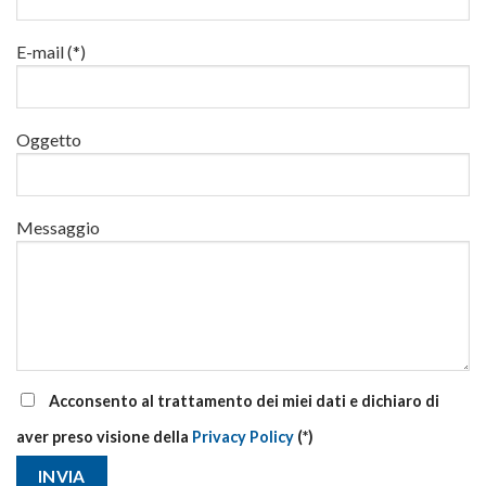
luglio
al
via
E-mail (*)
corsi
base
e
di
Oggetto
aggiornamento
Messaggio
Acconsento al trattamento dei miei dati e dichiaro di
aver preso visione della
Privacy Policy
(*)