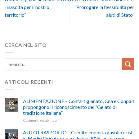
rinascita per il nostro
“Prorogare la flessibilità per
territorio”
aiuti di Stato”
CERCA NEL SITO
ARTICOLI RECENTI
ALIMENTAZIONE – Confartigianato, Cna e Conpait
06
propongono il riconoscimento del “Gelato di
Ago
tradizione italiana”
su
Commenti disabilitati
ALIMENTAZIONE
–
AUTOTRASPORTO – Credito imposta gasolio crisi
05
Confartigianato,
in Medio Oriente marzo- luglio 2026, ecco come
Ago