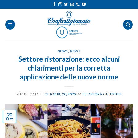
Salta
ai
contenuti
NEWS
,
NEWS
Settore ristorazione: ecco alcuni
chiarimenti per la corretta
applicazione delle nuove norme
PUBBLICATO IL
OTTOBRE 20, 2020
DA
ELEONORA CELESTINI
20
Ott