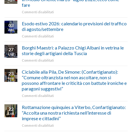
Cna
fare
e
su
Commenti disabilitati
Conpait
AUTOTRASPORTO
propongono
–
il
Esodo estivo 2026: calendario previsioni del traffico
03
Credito
riconoscimento
di agosto/settembre
Ago
imposta
del
su
Commenti disabilitati
gasolio
“Gelato
Esodo
crisi
di
estivo
Borghi Maestri: a Palazzo Chigi Albani in vetrina le
in
tradizione
27
2026:
Medio
italiana”
storie degli artigiani della Tuscia
Lug
calendario
Oriente
su
Commenti disabilitati
previsioni
marzo-
Borghi
del
luglio
Maestri:
Ciclabile alla Pila, De Simone: (Confartigianato):
traffico
2026,
23
a
di
“Comune oltranzista nel non ascoltare, non si
ecco
Lug
Palazzo
agosto/settembre
come
possono affrontare le criticità con battute ironiche e
Chigi
fare
paragoni suggestivi”
Albani
in
su
Commenti disabilitati
vetrina
Ciclabile
le
alla
Rottamazione quinquies a Viterbo, Confartigianato:
22
storie
Pila,
“Accolta una nostra richiesta nell’interesse di
Lug
degli
De
imprese e cittadini”
artigiani
Simone:
della
su
Commenti disabilitati
(Confartigianato):
Tuscia
Rottamazione
“Comune