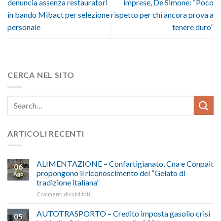
denuncia assenza restauratori
imprese, De Simone: “Poco
in bando Mibact per selezione
rispetto per chi ancora prova a
personale
tenere duro”
CERCA NEL SITO
ARTICOLI RECENTI
ALIMENTAZIONE – Confartigianato, Cna e Conpait
06
propongono il riconoscimento del “Gelato di
Ago
tradizione italiana”
su
Commenti disabilitati
ALIMENTAZIONE
–
AUTOTRASPORTO – Credito imposta gasolio crisi
05
Confartigianato,