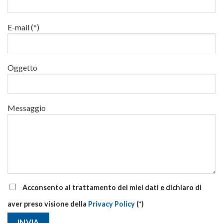
luglio
al
via
E-mail (*)
corsi
base
e
di
Oggetto
aggiornamento
Messaggio
Acconsento al trattamento dei miei dati e dichiaro di
aver preso visione della
Privacy Policy
(*)