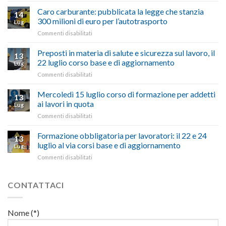
“Comune
quinquies
oltranzista
Caro carburante: pubblicata la legge che stanzia
14
a
nel
300 milioni di euro per l’autotrasporto
Lug
Viterbo,
non
su
Commenti disabilitati
Confartigianato:
ascoltare,
Caro
“Accolta
non
carburante:
Preposti in materia di salute e sicurezza sul lavoro, il
una
si
13
pubblicata
nostra
possono
22 luglio corso base e di aggiornamento
Lug
la
richiesta
affrontare
su
Commenti disabilitati
legge
nell’interesse
le
Preposti
che
di
criticità
in
Mercoledì 15 luglio corso di formazione per addetti
stanzia
imprese
con
13
materia
300
ai lavori in quota
e
battute
Lug
di
milioni
cittadini”
ironiche
su
Commenti disabilitati
salute
di
e
Mercoledì
e
euro
paragoni
15
Formazione obbligatoria per lavoratori: il 22 e 24
sicurezza
per
13
suggestivi”
luglio
sul
luglio al via corsi base e di aggiornamento
l’autotrasporto
Lug
corso
lavoro,
su
Commenti disabilitati
di
il
Formazione
formazione
22
obbligatoria
per
luglio
per
CONTATTACI
addetti
corso
lavoratori:
ai
base
il
lavori
e
22
in
Nome (*)
di
e
quota
aggiornamento
24