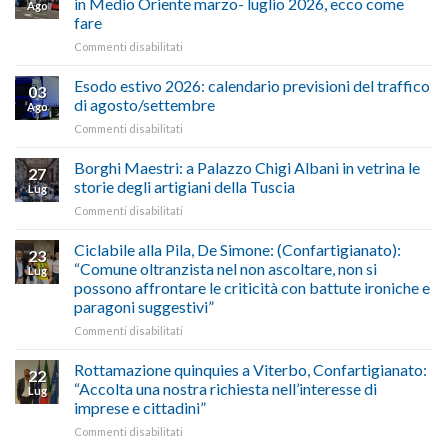
in Medio Oriente marzo- luglio 2026, ecco come
Ago
Cna
fare
e
su
Commenti disabilitati
Conpait
AUTOTRASPORTO
propongono
–
il
Esodo estivo 2026: calendario previsioni del traffico
03
Credito
riconoscimento
di agosto/settembre
Ago
imposta
del
su
Commenti disabilitati
gasolio
“Gelato
Esodo
crisi
di
estivo
Borghi Maestri: a Palazzo Chigi Albani in vetrina le
in
tradizione
27
2026:
Medio
italiana”
storie degli artigiani della Tuscia
Lug
calendario
Oriente
su
Commenti disabilitati
previsioni
marzo-
Borghi
del
luglio
Maestri:
Ciclabile alla Pila, De Simone: (Confartigianato):
traffico
2026,
23
a
di
“Comune oltranzista nel non ascoltare, non si
ecco
Lug
Palazzo
agosto/settembre
come
possono affrontare le criticità con battute ironiche e
Chigi
fare
paragoni suggestivi”
Albani
in
su
Commenti disabilitati
vetrina
Ciclabile
le
alla
Rottamazione quinquies a Viterbo, Confartigianato:
22
storie
Pila,
“Accolta una nostra richiesta nell’interesse di
Lug
degli
De
imprese e cittadini”
artigiani
Simone:
della
su
Commenti disabilitati
(Confartigianato):
Tuscia
Rottamazione