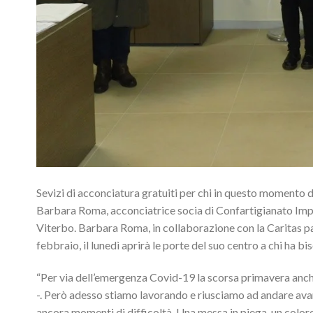
Sevizi di acconciatura gratuiti per chi in questo momento dif
Barbara Roma, acconciatrice socia di Confartigianato Impres
Viterbo. Barbara Roma, in collaborazione con la Caritas par
febbraio, il lunedì aprirà le porte del suo centro a chi ha bi
“Per via dell’emergenza Covid-19 la scorsa primavera anche
-. Però adesso stiamo lavorando e riusciamo ad andare avant
ancora momenti di difficoltà. Una messa in piega, un colore,