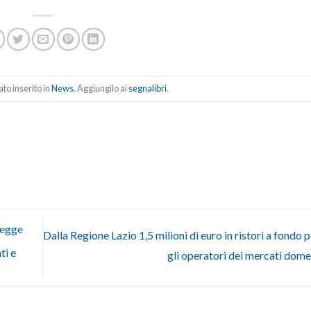
to inserito in
News
. Aggiungilo ai
segnalibri
.
regge
Dalla Regione Lazio 1,5 milioni di euro in ristori a fondo 
ti e
gli operatori dei mercati dome