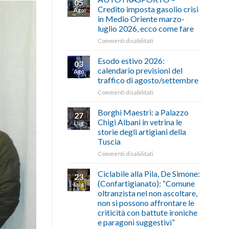
05
Credito imposta gasolio crisi
Ago
in Medio Oriente marzo-
luglio 2026, ecco come fare
su
Commenti disabilitati
AUTOTRASPORTO
–
Esodo estivo 2026:
03
Credito
calendario previsioni del
Ago
imposta
traffico di agosto/settembre
gasolio
su
Commenti disabilitati
crisi
Esodo
in
estivo
Medio
Borghi Maestri: a Palazzo
27
2026:
Oriente
Chigi Albani in vetrina le
Lug
calendario
marzo-
storie degli artigiani della
previsioni
luglio
Tuscia
del
2026,
traffico
ecco
su
Commenti disabilitati
di
come
Borghi
agosto/settembre
fare
Maestri:
Ciclabile alla Pila, De Simone:
23
a
(Confartigianato): “Comune
Lug
Palazzo
oltranzista nel non ascoltare,
Chigi
non si possono affrontare le
Albani
criticità con battute ironiche
in
e paragoni suggestivi”
vetrina