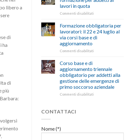
Lug
euro
di
lavori in quota
po libero a
per
salute
l’autotrasporto
su
Commenti disabilitati
e
ssere
Mercoledì
sicurezza
15
sul
Formazione obbligatoria per
13
luglio
lavoro,
lavoratori: il 22 e 24 luglio al
Lug
corso
il
ese di
via corsi base e di
di
22
aggiornamento
i ha
formazione
luglio
per
corso
su
Commenti disabilitati
ta
addetti
base
Formazione
ai
e
obbligatoria
Corso base e di
29
lavori
di
per
aggiornamento triennale
Giu
in
aggiornamento
lavoratori:
obbligatorio per addetti alla
on
quota
il
gestione delle emergenze di
lta di
22
primo soccorso aziendale
e
e più
24
su
Commenti disabilitati
 Barbara:
luglio
Corso
al
base
via
e
CONTATTACI
corsi
di
ivolgersi
base
aggiornamento
e
triennale
ferimento
Nome (*)
di
obbligatorio
.
aggiornamento
per