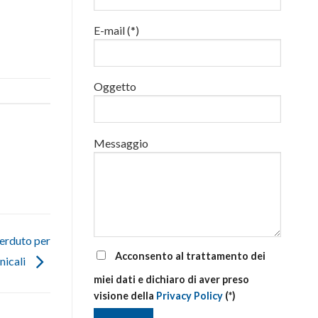
addetti
alla
E-mail (*)
gestione
delle
emergenze
di
primo
Oggetto
soccorso
aziendale
Messaggio
perduto per
Acconsento al trattamento dei
nicali
miei dati e dichiaro di aver preso
visione della
Privacy Policy
(*)