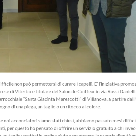
ficile non può permettersi di curare i capelli. E’ l’iniziativa promo
e di Viterbo e titolare del Salon de Coiffeur in via Rossi Danielli
rocchiale “Santa Giacinta Marescotti” di Villanova, a partire dall
sogno di una piega, un taglio o un ritocco al colore.
 noi acconciatori siamo stati chiusi, abbiamo passato mesi difficil
i, per questo ho pensato di offrire un servizio gratuito a chi invec
 un taglio: sentirsi in ordine aiuta a mantenere la propria dignità a