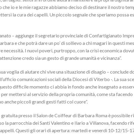
sto che io e le mie ragazze abbiamo deciso di destinare il nostro tem
ttersi la cura dei capelli. Un piccolo segnale che speriamo possa e
gianato – aggiunge il segretario provinciale di Confartigianato Impr
rbara e che potrà dare un po’ di sollievo a chi magari in questi mes
tre necessità. I nuovi poveri, purtroppo, con la crisi economica dovu
tenzione credo sia un gesto di grande umanità e vicinanza”.
 voglia di aiutare chi vive una situazione di disagio – conclude d
ufficio comunicazioni sociali della Diocesi di Viterbo -. La sua sce
 questo difficile momento ci abbia in fondo anche insegnato a esser
i per mettersi al servizio della propria comunità, come sta facendo
o anche piccoli grandi gesti fatti col cuore”.
 gratuita presso il Salon de Coiffeur di Barbara Roma è possibile r
o la parrocchia dei Santi Valentino e Ilario a Villanova, facendo ri
ppelli. Questi gli orari di apertura: martedì e venerdì 10-12/15-17