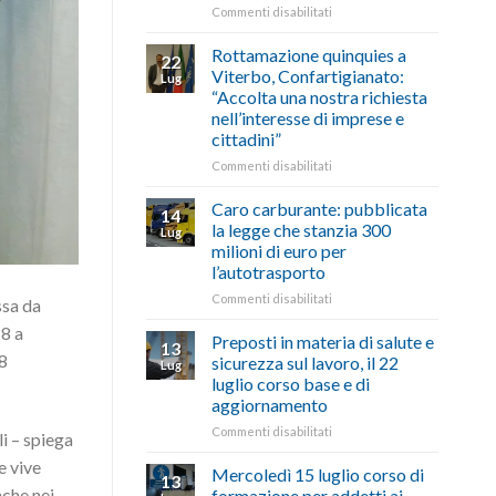
le
su
Commenti disabilitati
storie
Ciclabile
degli
alla
Rottamazione quinquies a
22
artigiani
Pila,
Viterbo, Confartigianato:
Lug
della
De
“Accolta una nostra richiesta
Tuscia
Simone:
nell’interesse di imprese e
(Confartigianato):
cittadini”
“Comune
oltranzista
su
Commenti disabilitati
nel
Rottamazione
non
quinquies
Caro carburante: pubblicata
14
ascoltare,
a
la legge che stanzia 300
Lug
non
Viterbo,
milioni di euro per
si
Confartigianato:
l’autotrasporto
possono
“Accolta
affrontare
una
su
Commenti disabilitati
ssa da
le
nostra
Caro
 8 a
criticità
richiesta
carburante:
Preposti in materia di salute e
13
con
nell’interesse
pubblicata
’8
sicurezza sul lavoro, il 22
Lug
battute
di
la
luglio corso base e di
ironiche
imprese
legge
aggiornamento
e
e
che
paragoni
cittadini”
stanzia
su
Commenti disabilitati
i – spiega
suggestivi”
300
Preposti
e vive
milioni
in
Mercoledì 15 luglio corso di
13
di
materia
nche nei
formazione per addetti ai