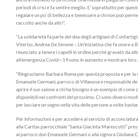
periodi di crisi e fa sentire meglio. E’ soprattutto per que
regalare un po’ di bellezza e benessere a chi non può perme
raccolto anche da altri”.
“La solidarietà fa parte del dna degli artigiani di Confarti
Viterbo, Andrea De Simone -. Un’iniziativa che fa onore a Ba
rinunciato a tenere i capelli in ordine perché gravato da al
all’emergenza Covid—19 sono in aumento e mostrare loro at
“Ringraziamo Barbara Roma per questa proposta e per la sua
Emanuele Germani, parroco di Villanova e responsabile dell’
aprire il suo salone a chi ha bisogno è un esempio di come
disponibili nei confronti del prossimo. Ci sono diversi mod
per lasciare un segno nella vita delle persone a volte bastan
Per informazioni e per accedere al servizio di acconciatura
alla Caritas parrocchiale “Santa Giacinta Marescotti” press
al parroco don Emanuele Germani o alla signora Giuliana Ca