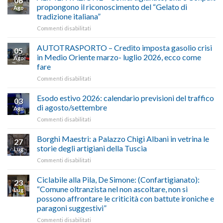
06
propongono il riconoscimento del “Gelato di
Ago
tradizione italiana”
su
Commenti disabilitati
ALIMENTAZIONE
–
AUTOTRASPORTO – Credito imposta gasolio crisi
05
Confartigianato,
in Medio Oriente marzo- luglio 2026, ecco come
Ago
Cna
fare
e
su
Commenti disabilitati
Conpait
AUTOTRASPORTO
propongono
–
il
Esodo estivo 2026: calendario previsioni del traffico
03
Credito
riconoscimento
di agosto/settembre
Ago
imposta
del
su
Commenti disabilitati
gasolio
“Gelato
Esodo
crisi
di
estivo
Borghi Maestri: a Palazzo Chigi Albani in vetrina le
in
tradizione
27
2026:
Medio
italiana”
storie degli artigiani della Tuscia
Lug
calendario
Oriente
su
Commenti disabilitati
previsioni
marzo-
Borghi
del
luglio
Maestri:
Ciclabile alla Pila, De Simone: (Confartigianato):
traffico
2026,
23
a
di
“Comune oltranzista nel non ascoltare, non si
ecco
Lug
Palazzo
agosto/settembre
come
possono affrontare le criticità con battute ironiche e
Chigi
fare
paragoni suggestivi”
Albani
in
su
Commenti disabilitati