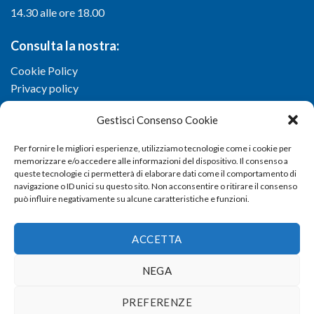
14.30 alle ore 18.00
Consulta la nostra:
Cookie Policy
Privacy policy
Gestisci Consenso Cookie
Per fornire le migliori esperienze, utilizziamo tecnologie come i cookie per
memorizzare e/o accedere alle informazioni del dispositivo. Il consenso a
queste tecnologie ci permetterà di elaborare dati come il comportamento di
navigazione o ID unici su questo sito. Non acconsentire o ritirare il consenso
può influire negativamente su alcune caratteristiche e funzioni.
ACCETTA
NEGA
Copyright 2026 ©
Confartigianato imprese di Viterbo
- Via I.
PREFERENZE
Garbini, 29/G - 01100 Viterbo (VT) - Tel 0761 33791 - Fax 0761