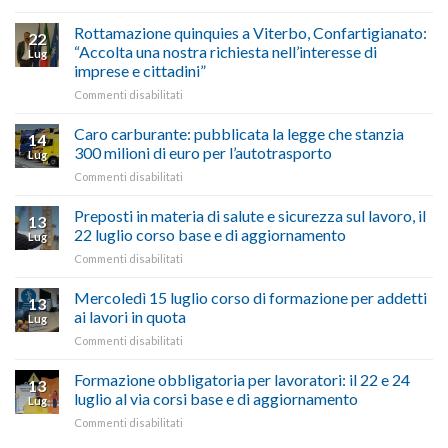
vetrina
Ciclabile
le
alla
Rottamazione quinquies a Viterbo, Confartigianato:
22
storie
Pila,
“Accolta una nostra richiesta nell’interesse di
Lug
degli
De
imprese e cittadini”
artigiani
Simone:
della
su
Commenti disabilitati
(Confartigianato):
Tuscia
Rottamazione
“Comune
quinquies
oltranzista
Caro carburante: pubblicata la legge che stanzia
14
a
nel
300 milioni di euro per l’autotrasporto
Lug
Viterbo,
non
su
Commenti disabilitati
Confartigianato:
ascoltare,
Caro
“Accolta
non
carburante:
Preposti in materia di salute e sicurezza sul lavoro, il
una
si
13
pubblicata
nostra
possono
22 luglio corso base e di aggiornamento
Lug
la
richiesta
affrontare
su
Commenti disabilitati
legge
nell’interesse
le
Preposti
che
di
criticità
in
Mercoledì 15 luglio corso di formazione per addetti
stanzia
imprese
con
13
materia
300
ai lavori in quota
e
battute
Lug
di
milioni
cittadini”
ironiche
su
Commenti disabilitati
salute
di
e
Mercoledì
e
euro
paragoni
15
Formazione obbligatoria per lavoratori: il 22 e 24
sicurezza
per
13
suggestivi”
luglio
sul
luglio al via corsi base e di aggiornamento
l’autotrasporto
Lug
corso
lavoro,
su
Commenti disabilitati
di
il
Formazione
formazione
22