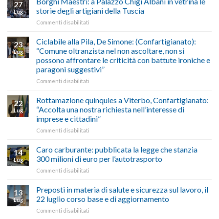
Borghi Maestri: a Palazzo Chigi Albani in vetrina le
tradizione
27
2026:
Medio
italiana”
storie degli artigiani della Tuscia
Lug
calendario
Oriente
su
Commenti disabilitati
previsioni
marzo-
Borghi
del
luglio
Maestri:
Ciclabile alla Pila, De Simone: (Confartigianato):
traffico
2026,
23
a
di
“Comune oltranzista nel non ascoltare, non si
ecco
Lug
Palazzo
agosto/settembre
come
possono affrontare le criticità con battute ironiche e
Chigi
fare
paragoni suggestivi”
Albani
in
su
Commenti disabilitati
vetrina
Ciclabile
le
alla
Rottamazione quinquies a Viterbo, Confartigianato:
22
storie
Pila,
“Accolta una nostra richiesta nell’interesse di
Lug
degli
De
imprese e cittadini”
artigiani
Simone:
della
su
Commenti disabilitati
(Confartigianato):
Tuscia
Rottamazione
“Comune
quinquies
oltranzista
Caro carburante: pubblicata la legge che stanzia
14
a
nel
300 milioni di euro per l’autotrasporto
Lug
Viterbo,
non
su
Commenti disabilitati
Confartigianato:
ascoltare,
Caro
“Accolta
non
carburante:
Preposti in materia di salute e sicurezza sul lavoro, il
una
si
13
pubblicata
nostra
possono
22 luglio corso base e di aggiornamento
Lug
la
richiesta
affrontare
su
Commenti disabilitati
legge
nell’interesse
le
Preposti