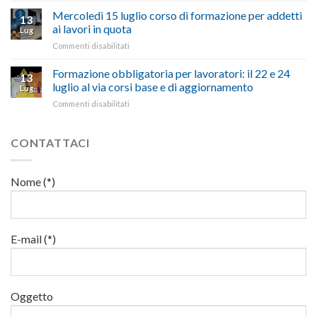
che
di
criticità
in
Mercoledì 15 luglio corso di formazione per addetti
stanzia
imprese
con
13
materia
300
ai lavori in quota
e
battute
Lug
di
milioni
cittadini”
ironiche
su
Commenti disabilitati
salute
di
e
Mercoledì
e
euro
paragoni
15
Formazione obbligatoria per lavoratori: il 22 e 24
sicurezza
per
13
suggestivi”
luglio
sul
luglio al via corsi base e di aggiornamento
l’autotrasporto
Lug
corso
lavoro,
su
Commenti disabilitati
di
il
Formazione
formazione
22
obbligatoria
per
luglio
per
CONTATTACI
addetti
corso
lavoratori:
ai
base
il
lavori
e
22
in
Nome (*)
di
e
quota
aggiornamento
24
luglio
al
via
E-mail (*)
corsi
base
e
di
Oggetto
aggiornamento