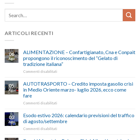
ARTICOLI RECENTI
ALIMENTAZIONE – Confartigianato, Cna e Conpait
06
propongono il riconoscimento del “Gelato di
Ago
tradizione italiana”
su
Commenti disabilitati
ALIMENTAZIONE
–
AUTOTRASPORTO – Credito imposta gasolio crisi
05
Confartigianato,
in Medio Oriente marzo- luglio 2026, ecco come
Ago
Cna
fare
e
su
Commenti disabilitati
Conpait
AUTOTRASPORTO
propongono
–
il
Esodo estivo 2026: calendario previsioni del traffico
03
Credito
riconoscimento
di agosto/settembre
Ago
imposta
del
su
Commenti disabilitati
gasolio
“Gelato
Esodo
crisi
di
estivo
in