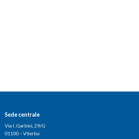
Sede centrale
Via I. Garbini, 29/G
01100 – Viterbo