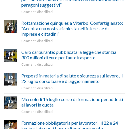
Chigi
fare
paragoni suggestivi”
Albani
in
su
Commenti disabilitati
vetrina
Ciclabile
le
alla
Rottamazione quinquies a Viterbo, Confartigianato:
22
storie
Pila,
“Accolta una nostra richiesta nell’interesse di
Lug
degli
De
imprese e cittadini”
artigiani
Simone:
della
su
Commenti disabilitati
(Confartigianato):
Tuscia
Rottamazione
“Comune
quinquies
oltranzista
Caro carburante: pubblicata la legge che stanzia
14
a
nel
300 milioni di euro per l’autotrasporto
Lug
Viterbo,
non
su
Commenti disabilitati
Confartigianato:
ascoltare,
Caro
“Accolta
non
carburante:
Preposti in materia di salute e sicurezza sul lavoro, il
una
si
13
pubblicata
nostra
possono
22 luglio corso base e di aggiornamento
Lug
la
richiesta
affrontare
su
Commenti disabilitati
legge
nell’interesse
le
Preposti
che
di
criticità
in
Mercoledì 15 luglio corso di formazione per addetti
stanzia
imprese
con
13
materia
300
ai lavori in quota
e
battute
Lug
di
milioni
cittadini”
ironiche
su
Commenti disabilitati
salute
di
e
Mercoledì
e
euro
paragoni
15
Formazione obbligatoria per lavoratori: il 22 e 24
sicurezza
per
13
suggestivi”
luglio
sul
luglio al via corsi base e di aggiornamento
l’autotrasporto
Lug