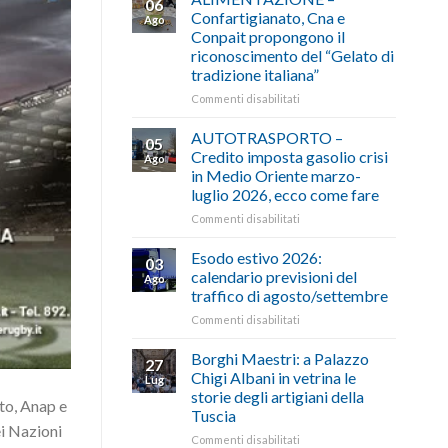
06
Confartigianato, Cna e
Ago
Conpait propongono il
riconoscimento del “Gelato di
tradizione italiana”
su
Commenti disabilitati
ALIMENTAZIONE
–
AUTOTRASPORTO –
05
Confartigianato,
Credito imposta gasolio crisi
Ago
Cna
in Medio Oriente marzo-
e
luglio 2026, ecco come fare
Conpait
propongono
su
Commenti disabilitati
il
AUTOTRASPORTO
riconoscimento
–
Esodo estivo 2026:
03
del
Credito
calendario previsioni del
Ago
“Gelato
imposta
traffico di agosto/settembre
di
gasolio
tradizione
su
Commenti disabilitati
crisi
italiana”
Esodo
in
estivo
Medio
Borghi Maestri: a Palazzo
27
2026:
Oriente
Chigi Albani in vetrina le
Lug
calendario
marzo-
storie degli artigiani della
ato, Anap e
previsioni
luglio
Tuscia
del
2026,
ei Nazioni
traffico
ecco
su
Commenti disabilitati