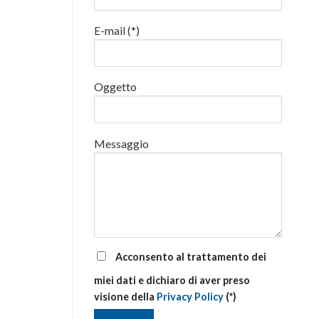
luglio
al
E-mail (*)
via
corsi
base
e
di
Oggetto
aggiornamento
Messaggio
Acconsento al trattamento dei
miei dati e dichiaro di aver preso
visione della
Privacy Policy
(*)