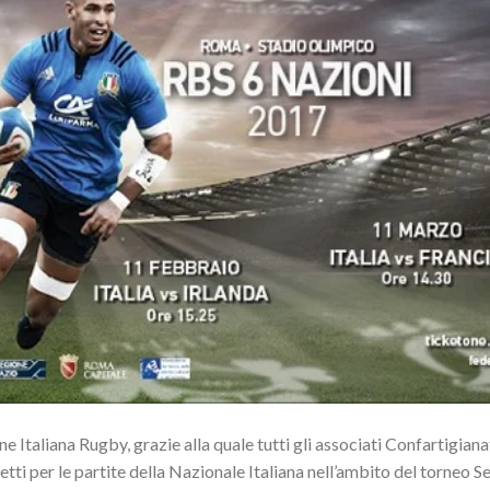
e Italiana Rugby, grazie alla quale tutti gli associati Confartigian
ietti per le partite della Nazionale Italiana nell’ambito del torneo S