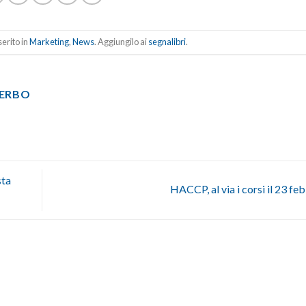
erito in
Marketing
,
News
. Aggiungilo ai
segnalibri
.
TERBO
sta
HACCP, al via i corsi il 23 fe