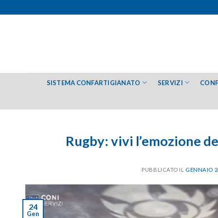
Salta
ai
contenuti
SISTEMA CONFARTIGIANATO
SERVIZI
CONF
Rugby: vivi l’emozione de
PUBBLICATO IL
GENNAIO 24
24
Gen