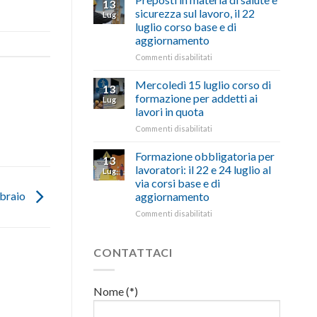
13
con
nell’interesse
pubblicata
sicurezza sul lavoro, il 22
Lug
battute
di
la
luglio corso base e di
ironiche
imprese
legge
aggiornamento
e
e
che
paragoni
cittadini”
stanzia
su
Commenti disabilitati
suggestivi”
300
Preposti
milioni
in
Mercoledì 15 luglio corso di
13
di
materia
formazione per addetti ai
Lug
euro
di
lavori in quota
per
salute
l’autotrasporto
su
Commenti disabilitati
e
Mercoledì
sicurezza
15
sul
Formazione obbligatoria per
13
luglio
lavoro,
lavoratori: il 22 e 24 luglio al
Lug
corso
il
via corsi base e di
di
22
bbraio
aggiornamento
formazione
luglio
per
corso
su
Commenti disabilitati
addetti
base
Formazione
ai
e
obbligatoria
lavori
di
per
CONTATTACI
in
aggiornamento
lavoratori:
quota
il
22
Nome (*)
e
24