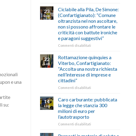
di
come
Borghi
agosto/settembre
fare
Maestri:
Ciclabile alla Pila, De Simone:
23
a
(Confartigianato): “Comune
Lug
Palazzo
oltranzista nel non ascoltare,
Chigi
non si possono affrontare le
Albani
criticità con battute ironiche
in
e paragoni suggestivi”
vetrina
le
su
Commenti disabilitati
storie
Ciclabile
degli
alla
Rottamazione quinquies a
22
artigiani
Pila,
Viterbo, Confartigianato:
Lug
della
De
“Accolta una nostra richiesta
Tuscia
Simone:
mozionali
nell’interesse di imprese e
(Confartigianato):
cittadini”
coupon e una
“Comune
oltranzista
su
Commenti disabilitati
nel
Rottamazione
artite
non
quinquies
Caro carburante: pubblicata
14
ascoltare,
a
i su:
la legge che stanzia 300
Lug
non
Viterbo,
milioni di euro per
si
Confartigianato:
l’autotrasporto
possono
“Accolta
affrontare
una
su
Commenti disabilitati
le
nostra
Caro
criticità
richiesta
carburante:
Preposti in materia di salute e