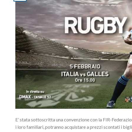
E’ stata sottoscritta una convenzione con la FIR-Federazion
i loro familiari, potranno acquistare a prezzi scontati i bigl