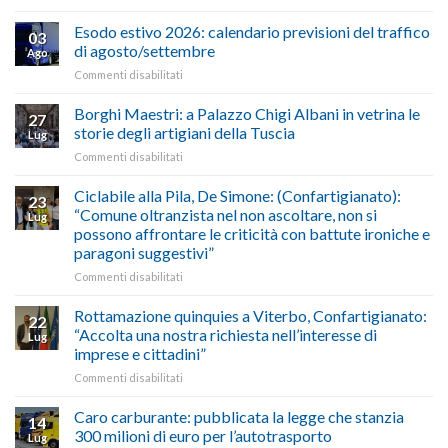
AUTOTRASPORTO
propongono
–
il
Esodo estivo 2026: calendario previsioni del traffico
03
Credito
riconoscimento
di agosto/settembre
Ago
imposta
del
su
Commenti disabilitati
gasolio
“Gelato
Esodo
crisi
di
estivo
Borghi Maestri: a Palazzo Chigi Albani in vetrina le
in
tradizione
27
2026:
Medio
italiana”
storie degli artigiani della Tuscia
Lug
calendario
Oriente
su
Commenti disabilitati
previsioni
marzo-
Borghi
del
luglio
Maestri:
Ciclabile alla Pila, De Simone: (Confartigianato):
traffico
2026,
23
a
di
“Comune oltranzista nel non ascoltare, non si
ecco
Lug
Palazzo
agosto/settembre
come
possono affrontare le criticità con battute ironiche e
Chigi
fare
paragoni suggestivi”
Albani
in
su
Commenti disabilitati
vetrina
Ciclabile
le
alla
Rottamazione quinquies a Viterbo, Confartigianato:
22
storie
Pila,
“Accolta una nostra richiesta nell’interesse di
Lug
degli
De
imprese e cittadini”
artigiani
Simone:
della
su
Commenti disabilitati
(Confartigianato):
Tuscia
Rottamazione
“Comune
quinquies
oltranzista
Caro carburante: pubblicata la legge che stanzia
14
a
nel
300 milioni di euro per l’autotrasporto
Lug
Viterbo,
non