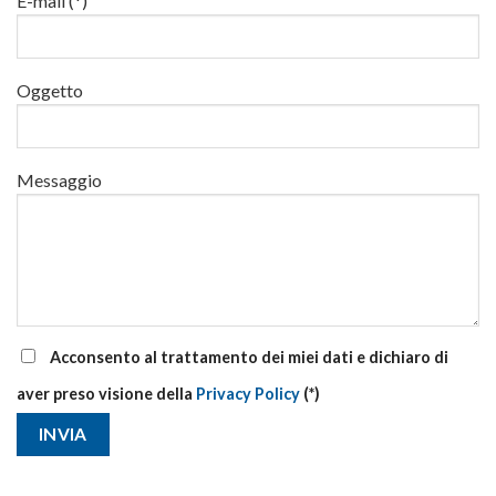
E-mail (*)
corsi
base
e
di
Oggetto
aggiornamento
Messaggio
Acconsento al trattamento dei miei dati e dichiaro di
aver preso visione della
Privacy Policy
(*)