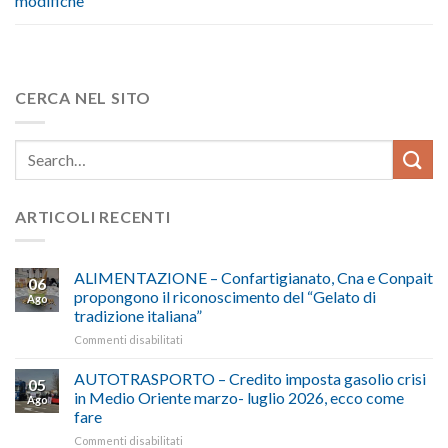
modifiche
CERCA NEL SITO
ARTICOLI RECENTI
ALIMENTAZIONE – Confartigianato, Cna e Conpait
06
propongono il riconoscimento del “Gelato di
Ago
tradizione italiana”
su
Commenti disabilitati
ALIMENTAZIONE
–
AUTOTRASPORTO – Credito imposta gasolio crisi
05
Confartigianato,
in Medio Oriente marzo- luglio 2026, ecco come
Ago
Cna
fare
e
su
Commenti disabilitati
Conpait