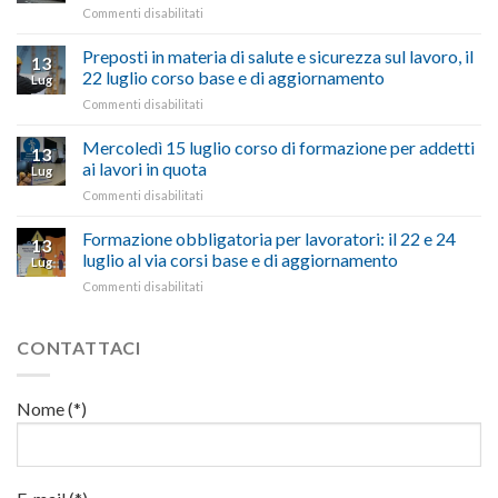
su
Commenti disabilitati
Confartigianato:
ascoltare,
Caro
“Accolta
non
carburante:
Preposti in materia di salute e sicurezza sul lavoro, il
una
si
13
pubblicata
nostra
possono
22 luglio corso base e di aggiornamento
Lug
la
richiesta
affrontare
su
Commenti disabilitati
legge
nell’interesse
le
Preposti
che
di
criticità
in
Mercoledì 15 luglio corso di formazione per addetti
stanzia
imprese
con
13
materia
300
ai lavori in quota
e
battute
Lug
di
milioni
cittadini”
ironiche
su
Commenti disabilitati
salute
di
e
Mercoledì
e
euro
paragoni
15
Formazione obbligatoria per lavoratori: il 22 e 24
sicurezza
per
13
suggestivi”
luglio
sul
luglio al via corsi base e di aggiornamento
l’autotrasporto
Lug
corso
lavoro,
su
Commenti disabilitati
di
il
Formazione
formazione
22
obbligatoria
per
luglio
per
CONTATTACI
addetti
corso
lavoratori:
ai
base
il
lavori
e
22
in
Nome (*)
di
e
quota
aggiornamento
24
luglio
al
via