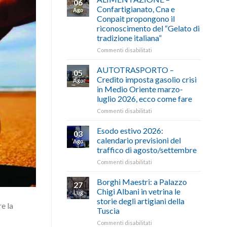
06
Confartigianato, Cna e
Ago
Conpait propongono il
riconoscimento del “Gelato di
tradizione italiana”
su
Commenti disabilitati
ALIMENTAZIONE
–
AUTOTRASPORTO –
05
Confartigianato,
Credito imposta gasolio crisi
Ago
Cna
in Medio Oriente marzo-
e
luglio 2026, ecco come fare
Conpait
propongono
su
Commenti disabilitati
il
AUTOTRASPORTO
riconoscimento
–
Esodo estivo 2026:
03
del
Credito
calendario previsioni del
Ago
“Gelato
imposta
traffico di agosto/settembre
di
gasolio
tradizione
su
Commenti disabilitati
crisi
italiana”
Esodo
in
estivo
Medio
Borghi Maestri: a Palazzo
27
2026:
Oriente
Chigi Albani in vetrina le
Lug
calendario
marzo-
storie degli artigiani della
e la
previsioni
luglio
Tuscia
del
2026,
traffico
ecco
su
Commenti disabilitati