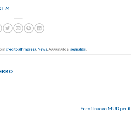
 OT24
o in
credito all'impresa
,
News
. Aggiungilo ai
segnalibri
.
TERBO
Ecco il nuovo MUD per i