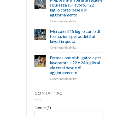
13
con
nell’interesse
pubblicata
sicurezza sul lavoro, il 22
Lug
battute
di
la
luglio corso base e di
ironiche
imprese
legge
aggiornamento
e
e
che
paragoni
cittadini”
stanzia
su
Commenti disabilitati
suggestivi”
300
Preposti
milioni
in
Mercoledì 15 luglio corso di
13
di
materia
formazione per addetti ai
Lug
euro
di
lavori in quota
per
salute
l’autotrasporto
su
Commenti disabilitati
e
Mercoledì
sicurezza
15
sul
Formazione obbligatoria per
13
luglio
lavoro,
lavoratori: il 22 e 24 luglio al
Lug
corso
il
via corsi base e di
di
22
aggiornamento
formazione
luglio
per
corso
su
Commenti disabilitati
addetti
base
Formazione
ai
e
obbligatoria
lavori
di
per
CONTATTACI
in
aggiornamento
lavoratori:
quota
il
22
Nome (*)
e
24