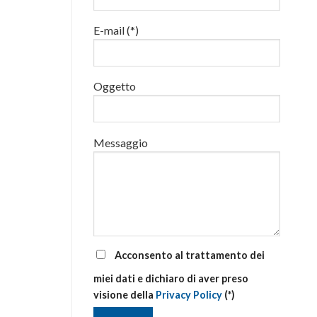
luglio
al
E-mail (*)
via
corsi
base
e
di
Oggetto
aggiornamento
Messaggio
Acconsento al trattamento dei
miei dati e dichiaro di aver preso
visione della
Privacy Policy
(*)