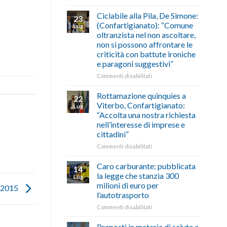
di
come
Borghi
agosto/settembre
fare
Maestri:
Ciclabile alla Pila, De Simone:
23
a
(Confartigianato): “Comune
Lug
Palazzo
oltranzista nel non ascoltare,
Chigi
non si possono affrontare le
Albani
criticità con battute ironiche
in
e paragoni suggestivi”
vetrina
le
su
Commenti disabilitati
storie
Ciclabile
degli
alla
Rottamazione quinquies a
22
artigiani
Pila,
Viterbo, Confartigianato:
Lug
della
De
“Accolta una nostra richiesta
Tuscia
Simone:
nell’interesse di imprese e
(Confartigianato):
cittadini”
“Comune
oltranzista
su
Commenti disabilitati
nel
Rottamazione
non
quinquies
Caro carburante: pubblicata
14
ascoltare,
a
la legge che stanzia 300
Lug
non
Viterbo,
milioni di euro per
l 2015
si
Confartigianato:
l’autotrasporto
possono
“Accolta
affrontare
una
su
Commenti disabilitati
le
nostra
Caro
criticità
richiesta
carburante:
Preposti in materia di salute e