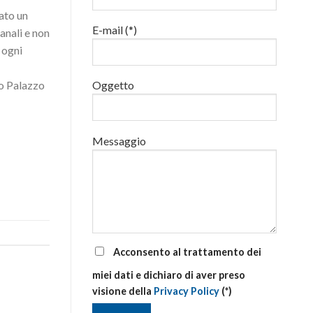
addetti
rato un
alla
E-mail (*)
gestione
ianali e non
delle
 ogni
emergenze
di
primo
so Palazzo
Oggetto
soccorso
aziendale
Messaggio
Acconsento al trattamento dei
miei dati e dichiaro di aver preso
visione della
Privacy Policy
(*)