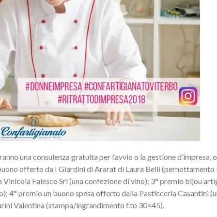
anno una consulenza gratuita per l’avvio o la gestione d’impresa, o
buono offerto da I Giardini di Ararat di Laura Belli (pernottamento
 Vinicola Falesco Srl (una confezione di vino); 3° premio bijou arti
to); 4° premio un buono spesa offerto dalla Pasticceria Casantini 
urini Valentina (stampa/ingrandimento f.to 30×45).