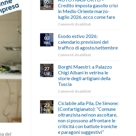
05
Credito imposta gasolio crisi
Ago
in Medio Oriente marzo-
luglio 2026, ecco come fare
su
Commenti disabilitati
AUTOTRASPORTO
–
Esodo estivo 2026:
03
Credito
calendario previsioni del
Ago
imposta
traffico di agosto/settembre
gasolio
su
Commenti disabilitati
crisi
Esodo
in
estivo
Medio
Borghi Maestri: a Palazzo
27
2026:
Oriente
Chigi Albani in vetrina le
Lug
calendario
marzo-
storie degli artigiani della
previsioni
luglio
Tuscia
del
2026,
traffico
ecco
su
Commenti disabilitati
di
come
Borghi
agosto/settembre
fare
Maestri:
Ciclabile alla Pila, De Simone:
23
a
(Confartigianato): “Comune
Lug
Palazzo
oltranzista nel non ascoltare,
Chigi
non si possono affrontare le
Albani
criticità con battute ironiche
in
e paragoni suggestivi”
vetrina
ea del