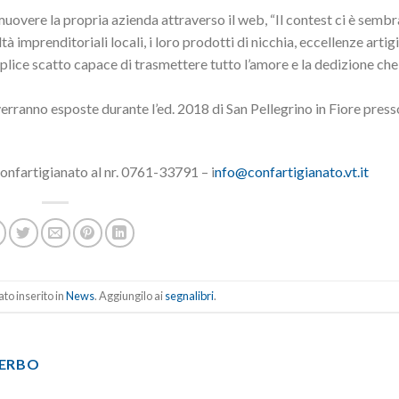
omuovere la propria azienda attraverso il web, “Il contest ci è semb
 imprenditoriali locali, i loro prodotti di nicchia, eccellenze artig
lice scatto capace di trasmettere tutto l’amore e la dedizione che
erranno esposte durante l’ed. 2018 di San Pellegrino in Fiore pres
Confartigianato al nr. 0761-33791 – i
nfo@confartigianato.vt.it
to inserito in
News
. Aggiungilo ai
segnalibri
.
TERBO