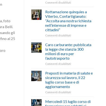
le
su
Commenti disabilitati
on
storie
Ciclabile
degli
alla
Rottamazione quinquies a
22
artigiani
Pila,
Viterbo, Confartigianato:
Lug
della
De
“Accolta una nostra richiesta
a, foto
Tuscia
Simone:
nell’interesse di imprese e
ra Belli.
(Confartigianato):
cittadini”
“Comune
usando gli
oltranzista
su
Commenti disabilitati
fino al 25
nel
Rottamazione
non
quinquies
Caro carburante: pubblicata
14
ascoltare,
a
la legge che stanzia 300
Lug
loro
non
Viterbo,
milioni di euro per
si
Confartigianato:
l’autotrasporto
possono
“Accolta
affrontare
una
su
Commenti disabilitati
le
nostra
Caro
criticità
richiesta
carburante:
Preposti in materia di salute e
13
con
nell’interesse
pubblicata
sicurezza sul lavoro, il 22
Lug
battute
di
la
luglio corso base e di
ironiche
imprese
legge
aggiornamento
e
e
che
paragoni
cittadini”
stanzia
su
Commenti disabilitati
suggestivi”
300
Preposti
milioni
in
Mercoledì 15 luglio corso di
13
di
materia
formazione per addetti ai