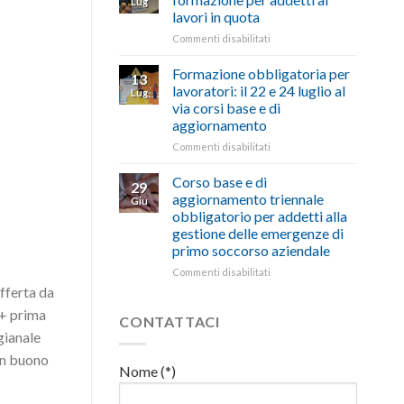
Lug
euro
di
lavori in quota
per
salute
l’autotrasporto
su
Commenti disabilitati
e
Mercoledì
sicurezza
15
sul
Formazione obbligatoria per
13
luglio
lavoro,
lavoratori: il 22 e 24 luglio al
Lug
corso
il
via corsi base e di
di
22
aggiornamento
formazione
luglio
per
corso
su
Commenti disabilitati
addetti
base
Formazione
ai
e
obbligatoria
Corso base e di
29
lavori
di
per
aggiornamento triennale
Giu
in
aggiornamento
lavoratori:
obbligatorio per addetti alla
quota
il
gestione delle emergenze di
22
primo soccorso aziendale
e
24
su
Commenti disabilitati
luglio
Corso
fferta da
al
base
 + prima
via
e
CONTATTACI
corsi
di
gianale
base
aggiornamento
(un buono
e
triennale
Nome (*)
di
obbligatorio
aggiornamento
per