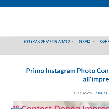
Salta
ai
contenuti
SISTEMA CONFARTIGIANATO
SERVIZI
CONF
Primo Instagram Photo Cont
all’impr
PUBBLICATO IL
APRILE 9,