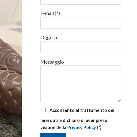
luglio
al
E-mail (*)
via
corsi
base
e
di
Oggetto
aggiornamento
Messaggio
Acconsento al trattamento dei
miei dati e dichiaro di aver preso
visione della
Privacy Policy
(*)