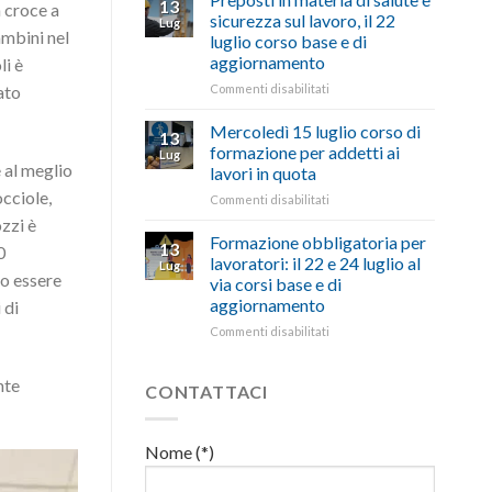
13
a croce a
con
nell’interesse
pubblicata
sicurezza sul lavoro, il 22
Lug
battute
di
la
ambini nel
luglio corso base e di
ironiche
imprese
legge
aggiornamento
li è
e
e
che
paragoni
cittadini”
stanzia
su
Commenti disabilitati
ato
suggestivi”
300
Preposti
milioni
in
Mercoledì 15 luglio corso di
13
di
materia
formazione per addetti ai
Lug
euro
di
e al meglio
lavori in quota
per
salute
occiole,
l’autotrasporto
su
Commenti disabilitati
e
Mercoledì
sicurezza
ozzi è
15
sul
Formazione obbligatoria per
13
0
luglio
lavoro,
lavoratori: il 22 e 24 luglio al
Lug
corso
il
no essere
via corsi base e di
di
22
aggiornamento
 di
formazione
luglio
per
corso
su
Commenti disabilitati
addetti
base
Formazione
ai
e
obbligatoria
nte
lavori
di
per
CONTATTACI
in
aggiornamento
lavoratori:
quota
il
22
Nome (*)
e
24