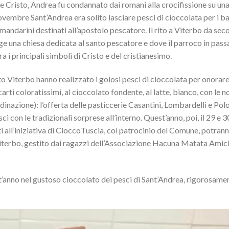
e Cristo, Andrea fu condannato dai romani alla crocifissione su un
 novembre Sant’Andrea era solito lasciare pesci di cioccolata per i b
mandarini destinati all’apostolo pescatore. Il rito a Viterbo da seco
e una chiesa dedicata al santo pescatore e dove il parroco in pass
ra i principali simboli di Cristo e del cristianesimo.
to Viterbo hanno realizzato i golosi pesci di cioccolata per onorar
arti coloratissimi, al cioccolato fondente, al latte, bianco, con le n
rdinazione): l’offerta delle pasticcerie Casantini, Lombardelli e Pol
i con le tradizionali sorprese all’interno. Quest’anno, poi, il 29 e 3
i all’iniziativa di CioccoTuscia, col patrocinio del Comune, potran
 Viterbo, gestito dai ragazzi dell’Associazione Hacuna Matata Amici
st’anno nel gustoso cioccolato dei pesci di Sant’Andrea, rigorosame