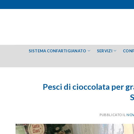
Salta
ai
contenuti
SISTEMA CONFARTIGIANATO
SERVIZI
CONF
Pesci di cioccolata per g
PUBBLICATO IL
NOV