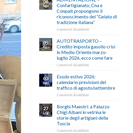
06
Confartigianato, Cna e
Ago
Conpait propongono il
riconoscimento del “Gelato di
tradizione italiana”
su
Commenti disabilitati
ALIMENTAZIONE
–
AUTOTRASPORTO –
05
Confartigianato,
Credito imposta gasolio crisi
Ago
Cna
in Medio Oriente marzo-
e
luglio 2026, ecco come fare
Conpait
propongono
su
Commenti disabilitati
il
AUTOTRASPORTO
riconoscimento
–
Esodo estivo 2026:
03
del
Credito
calendario previsioni del
Ago
“Gelato
imposta
traffico di agosto/settembre
di
gasolio
tradizione
su
Commenti disabilitati
crisi
italiana”
Esodo
in
estivo
Medio
Borghi Maestri: a Palazzo
27
2026:
Oriente
Chigi Albani in vetrina le
Lug
calendario
marzo-
storie degli artigiani della
previsioni
luglio
Tuscia
del
2026,
traffico
ecco
su
Commenti disabilitati