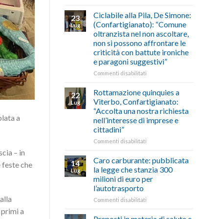
di
come
Borghi
agosto/settembre
fare
Maestri:
Ciclabile alla Pila, De Simone:
23
a
(Confartigianato): “Comune
Lug
Palazzo
oltranzista nel non ascoltare,
Chigi
non si possono affrontare le
Albani
criticità con battute ironiche
in
e paragoni suggestivi”
vetrina
le
su
Commenti disabilitati
storie
Ciclabile
degli
alla
Rottamazione quinquies a
22
artigiani
Pila,
Viterbo, Confartigianato:
Lug
della
De
“Accolta una nostra richiesta
Tuscia
Simone:
olata a
nell’interesse di imprese e
(Confartigianato):
cittadini”
“Comune
oltranzista
su
Commenti disabilitati
nel
Rottamazione
scia – in
non
quinquies
Caro carburante: pubblicata
14
 feste che
ascoltare,
a
la legge che stanzia 300
Lug
non
Viterbo,
milioni di euro per
si
Confartigianato:
l’autotrasporto
possono
“Accolta
affrontare
alla
una
su
Commenti disabilitati
le
nostra
Caro
 primi a
criticità
richiesta
carburante:
Preposti in materia di salute e