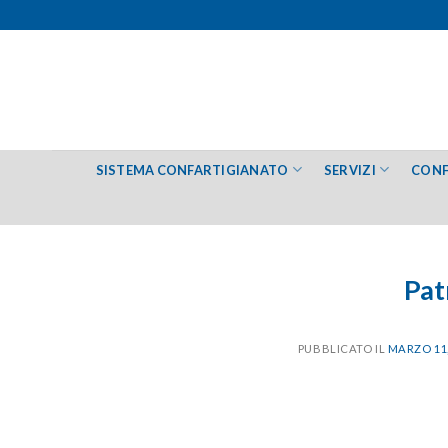
Salta
ai
contenuti
SISTEMA CONFARTIGIANATO
SERVIZI
CONF
Pat
PUBBLICATO IL
MARZO 11,