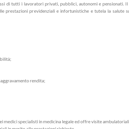
si di tutti i lavoratori privati, pubblici, autonomi e pensionati. I
le prestazioni previdenziali e infortunistiche e tutela la salute s
ilità;
i, aggravamento rendita;
ei medici specialisti in medicina legale ed offre visite ambulatorial
ali in merito alle prestazioni richieste.