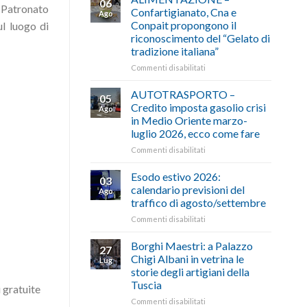
06
l Patronato
Confartigianato, Cna e
Ago
Conpait propongono il
ul luogo di
riconoscimento del “Gelato di
tradizione italiana”
su
Commenti disabilitati
ALIMENTAZIONE
–
AUTOTRASPORTO –
05
Confartigianato,
Credito imposta gasolio crisi
Ago
Cna
in Medio Oriente marzo-
e
luglio 2026, ecco come fare
Conpait
propongono
su
Commenti disabilitati
il
AUTOTRASPORTO
riconoscimento
–
Esodo estivo 2026:
03
del
Credito
calendario previsioni del
Ago
“Gelato
imposta
traffico di agosto/settembre
di
gasolio
tradizione
su
Commenti disabilitati
crisi
italiana”
Esodo
in
estivo
Medio
Borghi Maestri: a Palazzo
27
2026:
Oriente
Chigi Albani in vetrina le
Lug
calendario
marzo-
storie degli artigiani della
previsioni
luglio
Tuscia
i gratuite
del
2026,
traffico
ecco
su
Commenti disabilitati