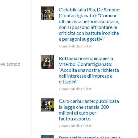
di
come
Borghi
agosto/settembre
fare
Maestri:
Ciclabile alla Pila, De Simone:
23
a
(Confartigianato): “Comune
Lug
Palazzo
oltranzista nel non ascoltare,
Chigi
non si possono affrontare le
Albani
criticità con battute ironiche
in
e paragoni suggestivi”
vetrina
le
su
Commenti disabilitati
storie
Ciclabile
degli
alla
Rottamazione quinquies a
22
artigiani
Pila,
reve tempo
Viterbo, Confartigianato:
Lug
della
De
“Accolta una nostra richiesta
Tuscia
Simone:
nell’interesse di imprese e
(Confartigianato):
cittadini”
“Comune
oltranzista
su
Commenti disabilitati
nel
Rottamazione
non
quinquies
Caro carburante: pubblicata
14
ascoltare,
a
la legge che stanzia 300
Lug
non
Viterbo,
milioni di euro per
si
Confartigianato:
l’autotrasporto
possono
“Accolta
affrontare
una
su
Commenti disabilitati
le
nostra
Caro
criticità
richiesta
carburante:
Preposti in materia di salute e