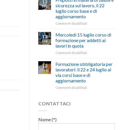
13
con
nell’interesse
pubblicata
sicurezza sul lavoro, il 22
Lug
battute
di
la
luglio corso base e di
ironiche
imprese
legge
aggiornamento
e
e
che
paragoni
cittadini”
stanzia
su
Commenti disabilitati
suggestivi”
300
Preposti
milioni
in
Mercoledì 15 luglio corso di
13
di
materia
formazione per addetti ai
Lug
euro
di
lavori in quota
per
salute
l’autotrasporto
su
Commenti disabilitati
e
Mercoledì
sicurezza
15
sul
Formazione obbligatoria per
13
luglio
lavoro,
lavoratori: il 22 e 24 luglio al
Lug
corso
il
via corsi base e di
di
22
aggiornamento
formazione
luglio
per
corso
su
Commenti disabilitati
addetti
base
Formazione
ai
e
obbligatoria
lavori
di
per
CONTATTACI
in
aggiornamento
lavoratori:
quota
il
22
Nome (*)
e
24