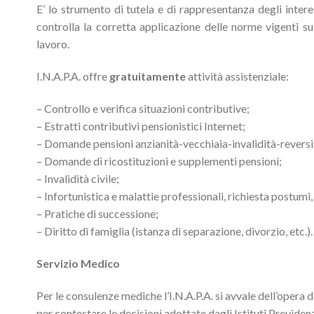
E’ lo strumento di tutela e di rappresentanza degli interes
controlla la corretta applicazione delle norme vigenti sul
lavoro.
I.N.A.P.A. offre
gratuitamente
attività assistenziale:
– Controllo e verifica situazioni contributive;
– Estratti contributivi pensionistici Internet;
– Domande pensioni anzianità-vecchiaia-invalidità-reversib
– Domande di ricostituzioni e supplementi pensioni;
– Invalidità civile;
– Infortunistica e malattie professionali, richiesta postum
– Pratiche di successione;
– Diritto di famiglia (istanza di separazione, divorzio, etc.).
Servizio Medico
Per le consulenze mediche l’I.N.A.P.A. si avvale dell’opera d
per contestare le decisioni adottate dagli Istituti Previdenzi