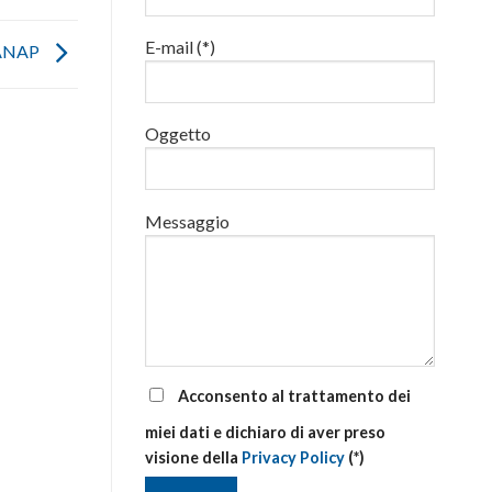
luglio
al
E-mail (*)
via
ANAP
corsi
base
e
di
Oggetto
aggiornamento
Messaggio
Acconsento al trattamento dei
miei dati e dichiaro di aver preso
visione della
Privacy Policy
(*)