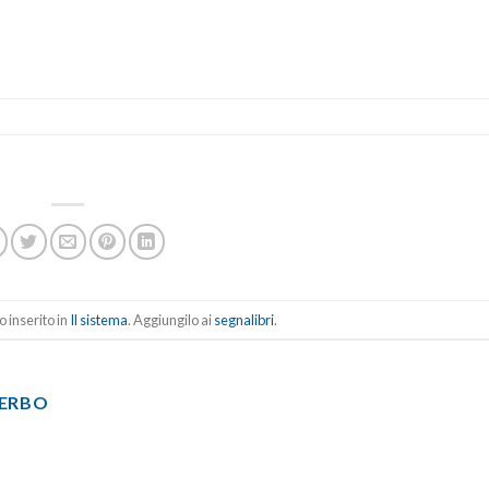
 inserito in
Il sistema
. Aggiungilo ai
segnalibri
.
TERBO