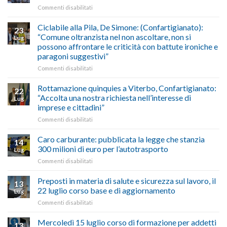
Oriente
su
Commenti disabilitati
previsioni
marzo-
Borghi
del
luglio
Maestri:
Ciclabile alla Pila, De Simone: (Confartigianato):
traffico
2026,
23
a
di
“Comune oltranzista nel non ascoltare, non si
ecco
Lug
Palazzo
agosto/settembre
come
possono affrontare le criticità con battute ironiche e
Chigi
fare
paragoni suggestivi”
Albani
in
su
Commenti disabilitati
vetrina
Ciclabile
le
alla
Rottamazione quinquies a Viterbo, Confartigianato:
22
storie
Pila,
“Accolta una nostra richiesta nell’interesse di
Lug
degli
De
imprese e cittadini”
artigiani
Simone:
della
su
Commenti disabilitati
(Confartigianato):
Tuscia
Rottamazione
“Comune
quinquies
oltranzista
Caro carburante: pubblicata la legge che stanzia
14
a
nel
300 milioni di euro per l’autotrasporto
Lug
Viterbo,
non
su
Commenti disabilitati
Confartigianato:
ascoltare,
Caro
“Accolta
non
carburante:
Preposti in materia di salute e sicurezza sul lavoro, il
una
si
13
pubblicata
nostra
possono
22 luglio corso base e di aggiornamento
Lug
la
richiesta
affrontare
su
Commenti disabilitati
legge
nell’interesse
le
Preposti
che
di
criticità
in
Mercoledì 15 luglio corso di formazione per addetti
stanzia
imprese
con
13