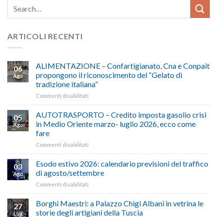
ARTICOLI RECENTI
ALIMENTAZIONE – Confartigianato, Cna e Conpait
06
propongono il riconoscimento del “Gelato di
Ago
tradizione italiana”
su
Commenti disabilitati
ALIMENTAZIONE
–
AUTOTRASPORTO – Credito imposta gasolio crisi
05
Confartigianato,
in Medio Oriente marzo- luglio 2026, ecco come
Ago
Cna
fare
e
su
Commenti disabilitati
Conpait
AUTOTRASPORTO
propongono
–
il
Esodo estivo 2026: calendario previsioni del traffico
03
Credito
riconoscimento
di agosto/settembre
Ago
imposta
del
su
Commenti disabilitati
gasolio
“Gelato
Esodo
crisi
di
estivo
Borghi Maestri: a Palazzo Chigi Albani in vetrina le
in
tradizione
27
2026:
Medio
italiana”
storie degli artigiani della Tuscia
Lug
calendario