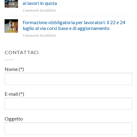
materia
300
ai lavori in quota
e
battute
Lug
di
milioni
cittadini”
ironiche
su
Commenti disabilitati
salute
di
e
Mercoledì
e
euro
paragoni
15
Formazione obbligatoria per lavoratori: il 22 e 24
sicurezza
per
13
suggestivi”
luglio
sul
luglio al via corsi base e di aggiornamento
l’autotrasporto
Lug
corso
lavoro,
su
Commenti disabilitati
di
il
Formazione
formazione
22
obbligatoria
per
luglio
per
CONTATTACI
addetti
corso
lavoratori:
ai
base
il
lavori
e
22
in
Nome (*)
di
e
quota
aggiornamento
24
luglio
al
via
E-mail (*)
corsi
base
e
di
Oggetto
aggiornamento