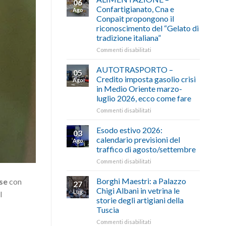
06
Confartigianato, Cna e
Ago
Conpait propongono il
riconoscimento del “Gelato di
tradizione italiana”
su
Commenti disabilitati
ALIMENTAZIONE
–
AUTOTRASPORTO –
05
Confartigianato,
Credito imposta gasolio crisi
Ago
Cna
in Medio Oriente marzo-
e
luglio 2026, ecco come fare
Conpait
propongono
su
Commenti disabilitati
il
AUTOTRASPORTO
riconoscimento
–
Esodo estivo 2026:
03
del
Credito
calendario previsioni del
Ago
“Gelato
imposta
traffico di agosto/settembre
di
gasolio
tradizione
su
Commenti disabilitati
crisi
italiana”
Esodo
in
estivo
Medio
Borghi Maestri: a Palazzo
ese
con
27
2026:
Oriente
Chigi Albani in vetrina le
Lug
l
calendario
marzo-
storie degli artigiani della
previsioni
luglio
Tuscia
del
2026,
traffico
ecco
su
Commenti disabilitati