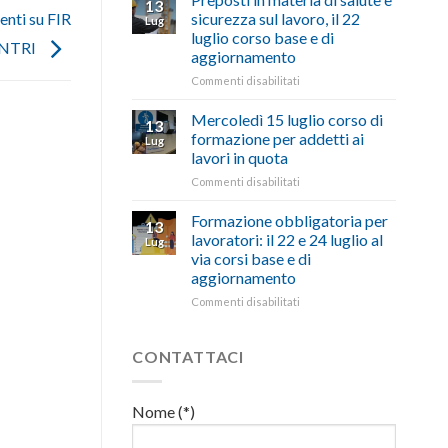
13
con
nell’interesse
pubblicata
nti su FIR
sicurezza sul lavoro, il 22
Lug
battute
di
la
luglio corso base e di
ironiche
imprese
RENTRI
legge
aggiornamento
e
e
che
paragoni
cittadini”
stanzia
su
Commenti disabilitati
suggestivi”
300
Preposti
milioni
in
Mercoledì 15 luglio corso di
13
di
materia
formazione per addetti ai
Lug
euro
di
lavori in quota
per
salute
l’autotrasporto
su
Commenti disabilitati
e
Mercoledì
sicurezza
15
sul
Formazione obbligatoria per
13
luglio
lavoro,
lavoratori: il 22 e 24 luglio al
Lug
corso
il
via corsi base e di
di
22
aggiornamento
formazione
luglio
per
corso
su
Commenti disabilitati
addetti
base
Formazione
ai
e
obbligatoria
lavori
di
per
CONTATTACI
in
aggiornamento
lavoratori:
quota
il
22
Nome (*)
e
24