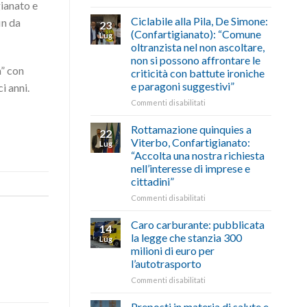
gianato e
di
come
Borghi
agosto/settembre
fare
Maestri:
Ciclabile alla Pila, De Simone:
in da
23
a
(Confartigianato): “Comune
Lug
Palazzo
oltranzista nel non ascoltare,
Chigi
non si possono affrontare le
Albani
a” con
criticità con battute ironiche
in
e paragoni suggestivi”
i anni.
vetrina
le
su
Commenti disabilitati
storie
Ciclabile
degli
alla
Rottamazione quinquies a
22
artigiani
Pila,
Viterbo, Confartigianato:
Lug
della
De
“Accolta una nostra richiesta
Tuscia
Simone:
nell’interesse di imprese e
(Confartigianato):
cittadini”
“Comune
oltranzista
su
Commenti disabilitati
nel
Rottamazione
non
quinquies
Caro carburante: pubblicata
14
ascoltare,
a
la legge che stanzia 300
Lug
non
Viterbo,
milioni di euro per
si
Confartigianato:
l’autotrasporto
possono
“Accolta
affrontare
una
su
Commenti disabilitati
le
nostra
Caro
criticità
richiesta
carburante:
Preposti in materia di salute e