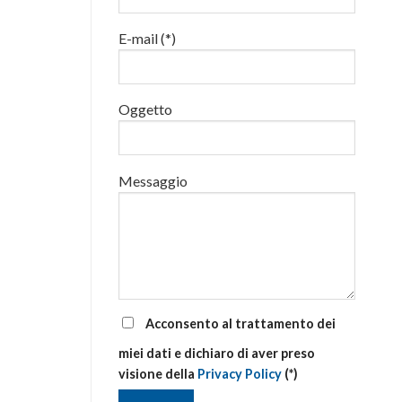
luglio
al
E-mail (*)
via
corsi
base
e
di
Oggetto
aggiornamento
Messaggio
Acconsento al trattamento dei
miei dati e dichiaro di aver preso
visione della
Privacy Policy
(*)