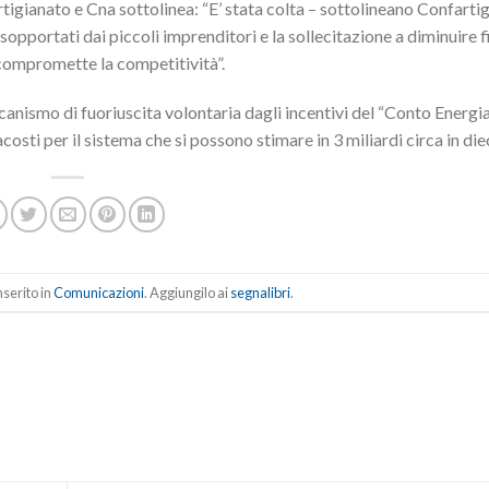
tigianato e Cna sottolinea: “E’ stata colta – sottolineano Confarti
sopportati dai piccoli imprenditori e la sollecitazione a diminuire f
e compromette la competitività”.
ccanismo di fuoriuscita volontaria dagli incentivi del “Conto Energi
sti per il sistema che si possono stimare in 3 miliardi circa in diec
serito in
Comunicazioni
. Aggiungilo ai
segnalibri
.