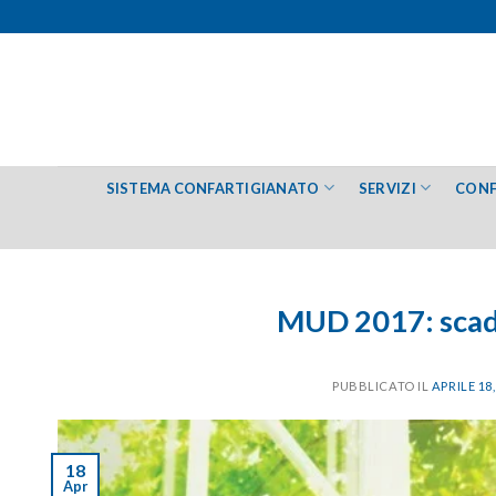
Salta
ai
contenuti
SISTEMA CONFARTIGIANATO
SERVIZI
CONF
MUD 2017: scade
PUBBLICATO IL
APRILE 18,
18
Apr