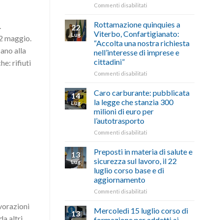
le
su
Commenti disabilitati
storie
Ciclabile
degli
alla
Rottamazione quinquies a
.
22
artigiani
Pila,
Viterbo, Confartigianato:
Lug
della
 2 maggio.
De
“Accolta una nostra richiesta
Tuscia
Simone:
ano alla
nell’interesse di imprese e
(Confartigianato):
cittadini”
e: rifiuti
“Comune
oltranzista
su
Commenti disabilitati
nel
Rottamazione
non
quinquies
Caro carburante: pubblicata
14
ascoltare,
a
la legge che stanzia 300
Lug
non
Viterbo,
milioni di euro per
si
Confartigianato:
l’autotrasporto
possono
“Accolta
affrontare
una
su
Commenti disabilitati
le
nostra
Caro
criticità
richiesta
carburante:
Preposti in materia di salute e
13
con
nell’interesse
pubblicata
sicurezza sul lavoro, il 22
Lug
battute
di
la
luglio corso base e di
ironiche
imprese
legge
aggiornamento
e
e
che
paragoni
cittadini”
stanzia
su
Commenti disabilitati
suggestivi”
300
Preposti
avorazioni
milioni
in
Mercoledì 15 luglio corso di
13
di
materia
da altri
formazione per addetti ai