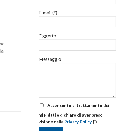
addetti
alla
E-mail (*)
gestione
delle
emergenze
di
primo
Oggetto
soccorso
aziendale
one
la
Messaggio
Acconsento al trattamento dei
miei dati e dichiaro di aver preso
visione della
Privacy Policy
(*)