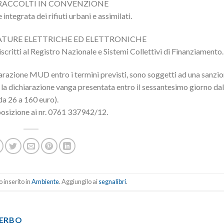
E RACCOLTI IN CONVENZIONE
integrata dei rifiuti urbani e assimilati.
ATURE ELETTRICHE ED ELETTRONICHE
scritti al Registro Nazionale e Sistemi Collettivi di Finanziamento.
iarazione MUD entro i termini previsti, sono soggetti ad una sanzi
la dichiarazione vanga presentata entro il sessantesimo giorno dal
da 26 a 160 euro).
sposizione ai nr. 0761 337942/12.
 inserito in
Ambiente
. Aggiungilo ai
segnalibri
.
TERBO