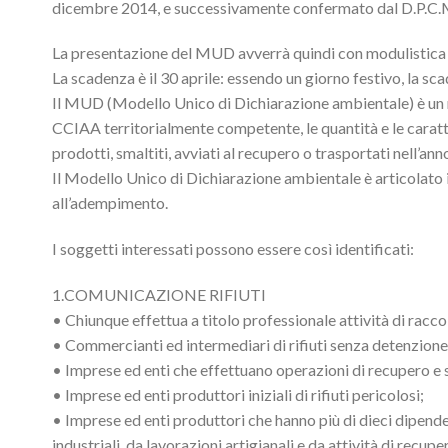
dicembre 2014, e successivamente confermato dal D.P.C.
La presentazione del MUD avverrà quindi con modulistica ed
La scadenza è il 30 aprile: essendo un giorno festivo, la s
Il MUD (Modello Unico di Dichiarazione ambientale) è un mo
CCIAA territorialmente competente, le quantità e le caratter
prodotti, smaltiti, avviati al recupero o trasportati nell’an
Il Modello Unico di Dichiarazione ambientale è articolato
all’adempimento.
I soggetti interessati possono essere così identificati:
1.COMUNICAZIONE RIFIUTI
• Chiunque effettua a titolo professionale attività di raccolt
• Commercianti ed intermediari di rifiuti senza detenzione
• Imprese ed enti che effettuano operazioni di recupero e s
• Imprese ed enti produttori iniziali di rifiuti pericolosi;
• Imprese ed enti produttori che hanno più di dieci dipendent
industriali, da lavorazioni artigianali e da attività di recup