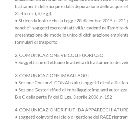
trattamenti delle acque e dalla depurazione delle acque r
3 lettere c), d) e g)).
• Si ricorda inoltre che la Legge 28 dicembre 2015, n. 221 p
nonché’ i soggetti esercenti attività ricadenti nell’ambito
presentazione del modello unico di dichiarazione ambiental
formulari di trasporto.
2. COMUNICAZIONE VEICOLI FUORI USO
• Soggetti che effettuano le attività di trattamento dei veic
3. COMUNICAZIONE IMBALLAGGI
• Sezione Consorzi: CONAI o altri soggetti di cui all’artico
• Sezione Gestori rifiuti di imballaggio: impianti autorizzati
B e C della parte IV del D.Lgs. 3 aprile 2006, n. 152
4. COMUNICAZIONE RIFIUTI DA APPARECCHIATUR
• soggetti coinvolti nel ciclo di gestione dei RAEE rientra