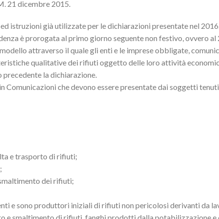
M. 21 dicembre 2015.
 istruzioni già utilizzate per le dichiarazioni presentate nel 2016
cadenza è prorogata al primo giorno seguente non festivo, ovvero al
dello attraverso il quale gli enti e le imprese obbligate, comunic
istiche qualitative dei rifiuti oggetto delle loro attività economich
no precedente la dichiarazione.
 in Comunicazioni che devono essere presentate dai soggetti tenuti
a e trasporto di rifiuti;
;
maltimento dei rifiuti;
i e sono produttori iniziali di rifiuti non pericolosi derivanti da l
ero e smaltimento di rifiuti, fanghi prodotti dalla potabilizzazione e 