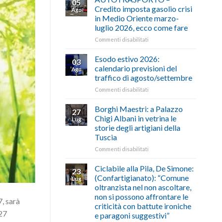
05
Credito imposta gasolio crisi
Ago
in Medio Oriente marzo-
luglio 2026, ecco come fare
su
Commenti disabilitati
AUTOTRASPORTO
–
Esodo estivo 2026:
03
Credito
calendario previsioni del
Ago
imposta
traffico di agosto/settembre
gasolio
su
Commenti disabilitati
crisi
Esodo
in
estivo
Medio
Borghi Maestri: a Palazzo
27
2026:
Oriente
Chigi Albani in vetrina le
Lug
calendario
marzo-
storie degli artigiani della
previsioni
luglio
Tuscia
del
2026,
traffico
ecco
su
Commenti disabilitati
di
come
Borghi
agosto/settembre
fare
Maestri:
Ciclabile alla Pila, De Simone:
23
a
(Confartigianato): “Comune
Lug
Palazzo
oltranzista nel non ascoltare,
Chigi
non si possono affrontare le
Albani
, sarà
criticità con battute ironiche
in
 27
e paragoni suggestivi”
vetrina