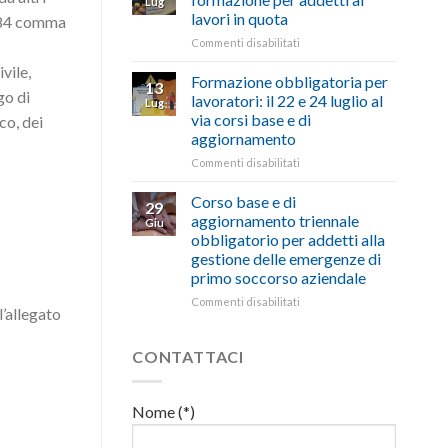
Lug
euro
di
lavori in quota
 184 comma
per
salute
l’autotrasporto
su
Commenti disabilitati
e
Mercoledì
sicurezza
vile,
15
sul
Formazione obbligatoria per
13
luglio
go di
lavoro,
lavoratori: il 22 e 24 luglio al
Lug
corso
il
via corsi base e di
co, dei
di
22
aggiornamento
formazione
luglio
per
corso
su
Commenti disabilitati
addetti
base
Formazione
ai
e
obbligatoria
Corso base e di
29
lavori
di
per
aggiornamento triennale
Giu
in
aggiornamento
lavoratori:
obbligatorio per addetti alla
quota
il
gestione delle emergenze di
22
primo soccorso aziendale
e
24
su
Commenti disabilitati
l’allegato
luglio
Corso
al
base
via
e
CONTATTACI
corsi
di
base
aggiornamento
e
triennale
Nome (*)
di
obbligatorio
aggiornamento
per