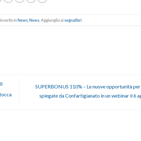
inserito in
News
,
News
. Aggiungilo ai
segnalibri
.
li
SUPERBONUS 110% – Le nuove opportunità per 
 tocca
spiegate da Confartigianato in un webinar il 6 