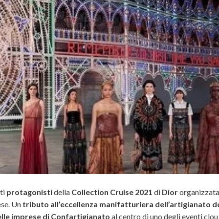
ti
protagonisti
della
Collection Cruise 2021
di
Dior
organizzata
ese. Un
tributo all’eccellenza manifatturiera dell’artigianato d
lle imprese di Confartigianato
al centro di uno degli eventi clou