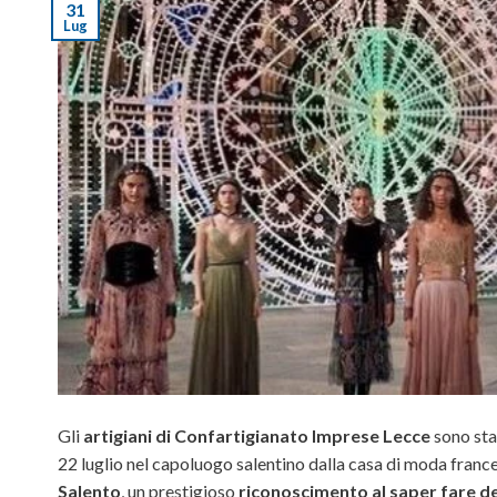
31
Lug
Gli
artigiani di Confartigianato Imprese Lecce
sono sta
22 luglio nel capoluogo salentino dalla casa di moda franc
Salento
, un prestigioso
riconoscimento al saper fare de