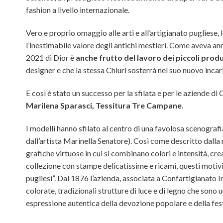
fashion a livello internazionale.
Vero e proprio omaggio alle arti e all’artigianato pugliese,
l’inestimabile valore degli antichi mestieri. Come aveva a
2021 di Dior è
anche frutto del lavoro dei piccoli produ
designer e che la stessa Chiuri sosterrà nel suo nuovo incar
E così è stato un successo per la sfilata e per le aziende d
Marilena Sparasci, Tessitura Tre Campane
.
I modelli hanno sfilato al centro di una favolosa scenografia
dall’artista Marinella Senatore). Così come descritto dalla 
grafiche virtuose in cui si combinano colori e intensità, cr
collezione con stampe delicatissime e ricami, questi motivi
pugliesi”. Dal 1876 l’azienda, associata a Confartigianato I
colorate, tradizionali strutture di luce e di legno che sono u
espressione autentica della devozione popolare e della fes