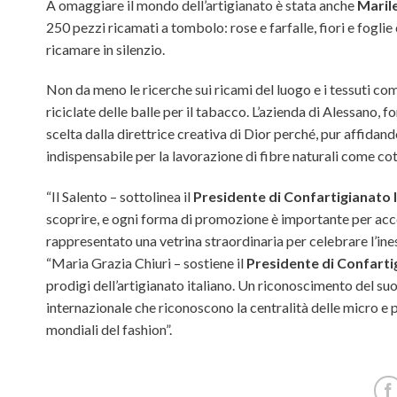
A omaggiare il mondo dell’artigianato è stata anche
Maril
250 pezzi ricamati a tombolo: rose e farfalle, fiori e foglie
ricamare in silenzio.
Non da meno le ricerche sui ricami del luogo e i tessuti com
riciclate delle balle per il tabacco. L’azienda di Alessano, 
scelta dalla direttrice creativa di Dior perché, pur affidan
indispensabile per la lavorazione di fibre naturali come co
“Il Salento – sottolinea il
Presidente di Confartigianato 
scoprire, e ogni forma di promozione è importante per accend
rappresentato una vetrina straordinaria per celebrare l’ines
“Maria Grazia Chiuri – sostiene il
Presidente di Confarti
prodigi dell’artigianato italiano. Un riconoscimento del su
internazionale che riconoscono la centralità delle micro e 
mondiali del fashion”.