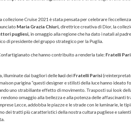
 la collezione Cruise 2021 è stata pensata per celebrare l’eccellenza
nnunciato
Maria Grazia Chiuri,
direttrice creativa di Dior, la collez
ttori pugliesi,
in omaggio alla regione che ha dato i natali al padre
ico di presidente del gruppo strategico per la Puglia.
i Confartigianato che hanno contribuito a renderla tale:
Fratelli Pari
, illuminate dai bagliori delle
luci
dei
Fratelli Parisi
(reinterpretat
maison parigina “questi designer e stilisti della luce hanno ideato f
eando uno strabiliante effetto di movimento. Trasposti sui look dell
 rendono omaggio alla bellezza e alla potenza delle affascinanti tr
mprese Lecce, addobba le piazze e le strade con le luminarie, le tipi
no dei tratti più caratteristici della nostra cultura pugliese e salent
ta.