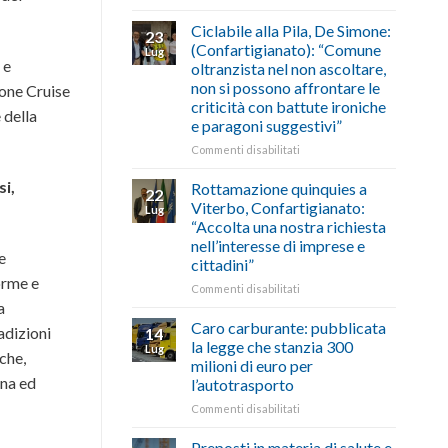
di
come
Borghi
agosto/settembre
fare
Maestri:
Ciclabile alla Pila, De Simone:
23
a
(Confartigianato): “Comune
Lug
Palazzo
 e
oltranzista nel non ascoltare,
Chigi
non si possono affrontare le
ione Cruise
Albani
criticità con battute ironiche
in
 della
e paragoni suggestivi”
vetrina
le
su
Commenti disabilitati
storie
Ciclabile
degli
alla
si,
Rottamazione quinquies a
22
artigiani
Pila,
Viterbo, Confartigianato:
Lug
della
De
“Accolta una nostra richiesta
Tuscia
Simone:
nell’interesse di imprese e
(Confartigianato):
e
cittadini”
“Comune
orme e
oltranzista
su
Commenti disabilitati
nel
a
Rottamazione
non
quinquies
Caro carburante: pubblicata
adizioni
14
ascoltare,
a
la legge che stanzia 300
Lug
non
che,
Viterbo,
milioni di euro per
si
Confartigianato:
ina ed
l’autotrasporto
possono
“Accolta
affrontare
una
su
Commenti disabilitati
le
nostra
Caro
criticità
richiesta
carburante:
Preposti in materia di salute e