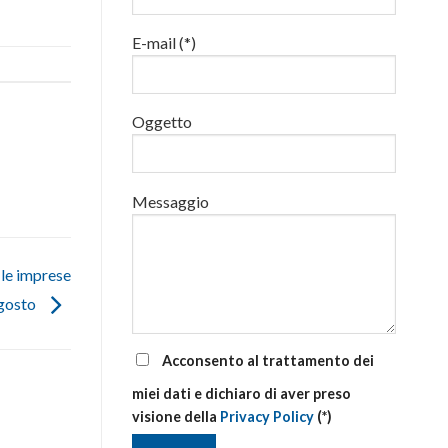
luglio
al
E-mail (*)
via
corsi
base
e
di
Oggetto
aggiornamento
Messaggio
le imprese
agosto
Acconsento al trattamento dei
miei dati e dichiaro di aver preso
visione della
Privacy Policy
(*)