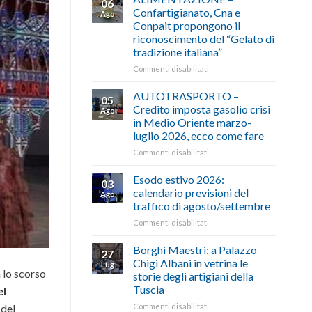
06
Confartigianato, Cna e
Ago
Conpait propongono il
riconoscimento del “Gelato di
tradizione italiana”
su
Commenti disabilitati
ALIMENTAZIONE
–
AUTOTRASPORTO –
05
Confartigianato,
Credito imposta gasolio crisi
Ago
Cna
in Medio Oriente marzo-
e
luglio 2026, ecco come fare
Conpait
propongono
su
Commenti disabilitati
il
AUTOTRASPORTO
riconoscimento
–
Esodo estivo 2026:
03
del
Credito
calendario previsioni del
Ago
“Gelato
imposta
traffico di agosto/settembre
di
gasolio
tradizione
su
Commenti disabilitati
crisi
italiana”
Esodo
in
estivo
Medio
Borghi Maestri: a Palazzo
27
2026:
Oriente
Chigi Albani in vetrina le
Lug
calendario
marzo-
 lo scorso
storie degli artigiani della
previsioni
luglio
Tuscia
el
del
2026,
traffico
ecco
su
Commenti disabilitati
 del