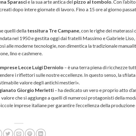
ena Sparasci
e la sua arte antica del
pizzo al tombolo
. Con l’abito
 creati dopo intere giornate di lavoro. Fino a 15 ore al giorno passa
e quelli della
tessitura Tre Campane
, con le righe dei materassi da
fondata nel 1950 e gestita oggi dai fratelli Massimo e Gabriele Liso, 
dosi alle moderne tecnologie, non dimentica la tradizionale manualit
tone, lino e cashmere.
Imprese Lecce Luigi Derniolo
– è una terra piena di ricchezze tut
ere i riflettori sulle nostre eccellenze. In questo senso, la sfilata
timabile valore degli antichi mestieri».
gianato Giorgio Merletti
– ha dedicato un vero e proprio atto d’a
o valore che si aggiunge a quelli di numerosi protagonisti della mod
piccole imprese italiane per garantire l’eccellenza della produzione