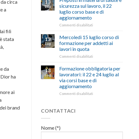
 da circa
13
con
nell’interesse
pubblicata
sicurezza sul lavoro, il 22
Lug
battute
di
te a
la
luglio corso base e di
ironiche
imprese
legge
aggiornamento
e
e
che
paragoni
cittadini”
stanzia
su
Commenti disabilitati
suggestivi”
300
Preposti
i fili
milioni
in
Mercoledì 15 luglio corso di
13
è stata
di
materia
formazione per addetti ai
Lug
euro
di
à,
lavori in quota
per
salute
l’autotrasporto
su
Commenti disabilitati
e
Mercoledì
sicurezza
15
sul
Formazione obbligatoria per
te da
13
luglio
lavoro,
lavoratori: il 22 e 24 luglio al
Lug
 Dior ha
corso
il
via corsi base e di
di
22
aggiornamento
formazione
luglio
more ai
per
corso
su
Commenti disabilitati
addetti
base
Formazione
a
ai
e
obbligatoria
 dei brand
lavori
di
per
CONTATTACI
in
aggiornamento
lavoratori:
quota
il
22
Nome (*)
e
24