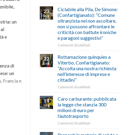
di
come
Borghi
enibile,
agosto/settembre
fare
Maestri:
Ciclabile alla Pila, De Simone:
23
a
(Confartigianato): “Comune
Lug
Palazzo
oltranzista nel non ascoltare,
stria: un
Chigi
non si possono affrontare le
Albani
 al
criticità con battute ironiche
in
tà e
e paragoni suggestivi”
vetrina
le
su
Commenti disabilitati
storie
Ciclabile
degli
alla
Rottamazione quinquies a
22
artigiani
Pila,
Viterbo, Confartigianato:
Lug
della
enza di
De
“Accolta una nostra richiesta
Tuscia
Simone:
nese: un
nell’interesse di imprese e
(Confartigianato):
cittadini”
, Francia e
“Comune
oltranzista
su
Commenti disabilitati
nel
Rottamazione
non
quinquies
Caro carburante: pubblicata
14
ascoltare,
a
la legge che stanzia 300
Lug
non
Viterbo,
milioni di euro per
si
Confartigianato:
l’autotrasporto
possono
“Accolta
affrontare
una
su
Commenti disabilitati
le
nostra
Caro
criticità
richiesta
carburante:
Preposti in materia di salute e