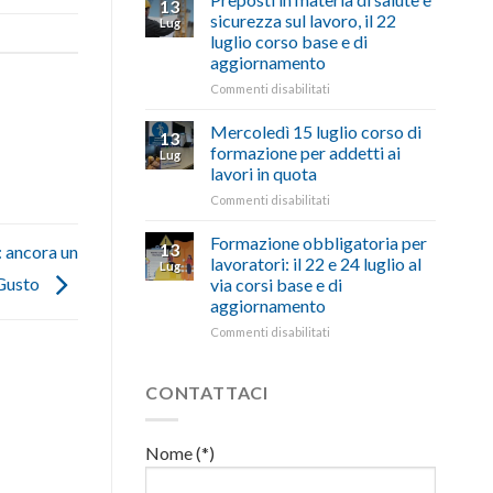
13
con
nell’interesse
pubblicata
sicurezza sul lavoro, il 22
Lug
battute
di
la
luglio corso base e di
ironiche
imprese
legge
aggiornamento
e
e
che
paragoni
cittadini”
stanzia
su
Commenti disabilitati
suggestivi”
300
Preposti
milioni
in
Mercoledì 15 luglio corso di
13
di
materia
formazione per addetti ai
Lug
euro
di
lavori in quota
per
salute
l’autotrasporto
su
Commenti disabilitati
e
Mercoledì
sicurezza
15
sul
Formazione obbligatoria per
13
a: ancora un
luglio
lavoro,
lavoratori: il 22 e 24 luglio al
Lug
corso
il
 Gusto
via corsi base e di
di
22
aggiornamento
formazione
luglio
per
corso
su
Commenti disabilitati
addetti
base
Formazione
ai
e
obbligatoria
lavori
di
per
CONTATTACI
in
aggiornamento
lavoratori:
quota
il
22
Nome (*)
e
24