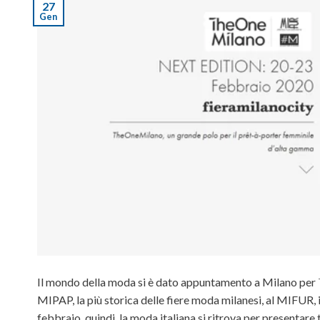
27
Gen
Il mondo della moda si è dato appuntamento a Milano per
MIPAP, la più storica delle fiere moda milanesi, al MIFUR, i
febbraio, quindi, la moda italiana si ritrova per presentare t