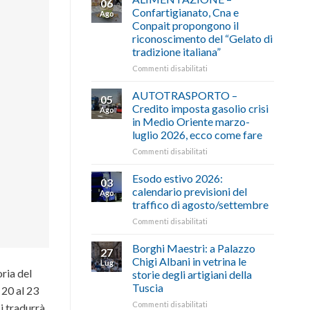
06
Confartigianato, Cna e
Ago
Conpait propongono il
riconoscimento del “Gelato di
tradizione italiana”
su
Commenti disabilitati
ALIMENTAZIONE
–
AUTOTRASPORTO –
05
Confartigianato,
Credito imposta gasolio crisi
Ago
Cna
in Medio Oriente marzo-
e
luglio 2026, ecco come fare
Conpait
propongono
su
Commenti disabilitati
il
AUTOTRASPORTO
riconoscimento
–
Esodo estivo 2026:
03
del
Credito
calendario previsioni del
Ago
“Gelato
imposta
traffico di agosto/settembre
di
gasolio
tradizione
su
Commenti disabilitati
crisi
italiana”
Esodo
in
estivo
Medio
Borghi Maestri: a Palazzo
27
2026:
Oriente
Chigi Albani in vetrina le
Lug
calendario
marzo-
oria del
storie degli artigiani della
previsioni
luglio
Tuscia
 20 al 23
del
2026,
traffico
ecco
su
Commenti disabilitati
si tradurrà