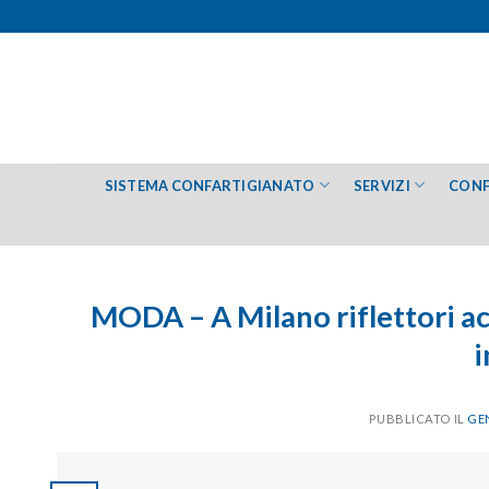
Salta
ai
contenuti
SISTEMA CONFARTIGIANATO
SERVIZI
CONF
MODA – A Milano riflettori acc
i
PUBBLICATO IL
GEN