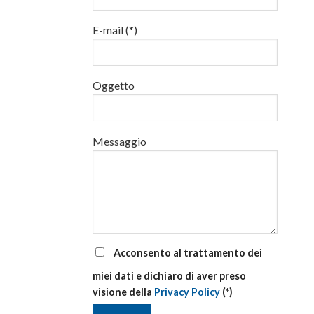
luglio
al
E-mail (*)
via
corsi
base
e
di
Oggetto
aggiornamento
Messaggio
Acconsento al trattamento dei
miei dati e dichiaro di aver preso
visione della
Privacy Policy
(*)