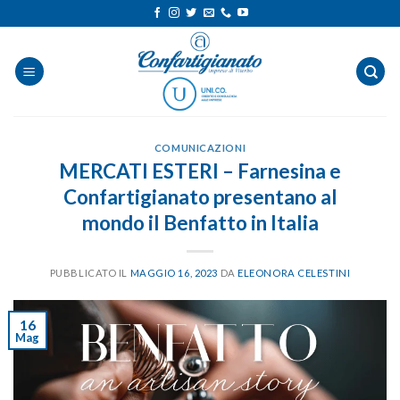
Salta
ai
contenuti
COMUNICAZIONI
MERCATI ESTERI – Farnesina e
Confartigianato presentano al
mondo il Benfatto in Italia
PUBBLICATO IL
MAGGIO 16, 2023
DA
ELEONORA CELESTINI
16
Mag