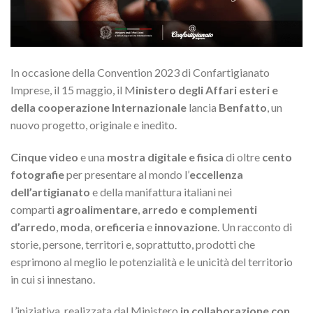
In occasione della Convention 2023 di Confartigianato
Imprese, il 15 maggio, il M
inistero degli Affari esteri e
della cooperazione Internazionale
lancia
Benfatto
, un
nuovo progetto, originale e inedito.
Cinque video
e una
mostra digitale e fisica
di oltre
cento
fotografie
per presentare al mondo l’
eccellenza
dell’artigianato
e della manifattura italiani nei
comparti
agroalimentare
,
arredo e complementi
d’arredo
,
moda
,
oreficeria
e
innovazione
. Un racconto di
storie, persone, territori e, soprattutto, prodotti che
esprimono al meglio le potenzialità e le unicità del territorio
in cui si innestano.
L’iniziativa, realizzata dal Ministero
in collaborazione con