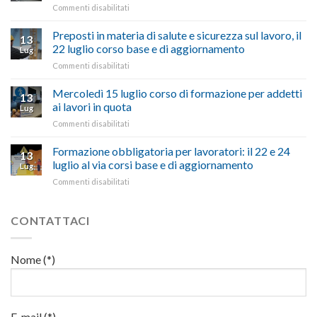
su
Commenti disabilitati
Confartigianato:
ascoltare,
Caro
“Accolta
non
carburante:
Preposti in materia di salute e sicurezza sul lavoro, il
una
si
13
pubblicata
nostra
possono
22 luglio corso base e di aggiornamento
Lug
la
richiesta
affrontare
su
Commenti disabilitati
legge
nell’interesse
le
Preposti
che
di
criticità
in
Mercoledì 15 luglio corso di formazione per addetti
stanzia
imprese
con
13
materia
300
ai lavori in quota
e
battute
Lug
di
milioni
cittadini”
ironiche
su
Commenti disabilitati
salute
di
e
Mercoledì
e
euro
paragoni
15
Formazione obbligatoria per lavoratori: il 22 e 24
sicurezza
per
13
suggestivi”
luglio
sul
luglio al via corsi base e di aggiornamento
l’autotrasporto
Lug
corso
lavoro,
su
Commenti disabilitati
di
il
Formazione
formazione
22
obbligatoria
per
luglio
per
CONTATTACI
addetti
corso
lavoratori:
ai
base
il
lavori
e
22
in
Nome (*)
di
e
quota
aggiornamento
24
luglio
al
via
E-mail (*)