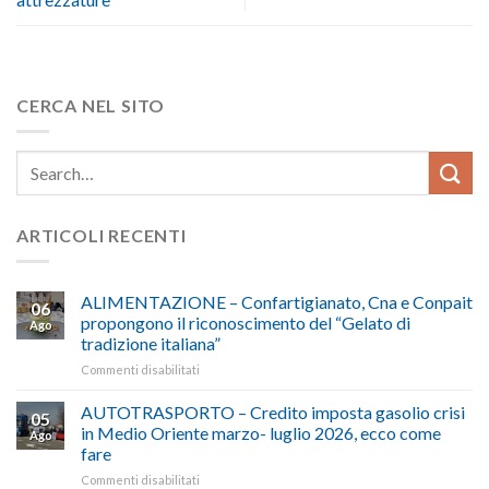
CERCA NEL SITO
ARTICOLI RECENTI
ALIMENTAZIONE – Confartigianato, Cna e Conpait
06
propongono il riconoscimento del “Gelato di
Ago
tradizione italiana”
su
Commenti disabilitati
ALIMENTAZIONE
–
AUTOTRASPORTO – Credito imposta gasolio crisi
05
Confartigianato,
in Medio Oriente marzo- luglio 2026, ecco come
Ago
Cna
fare
e
su
Commenti disabilitati
Conpait