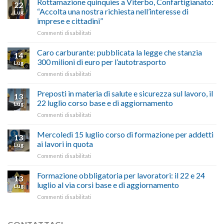
Rottamazione quinquies a Viterbo, Confartigianato:
22
storie
Pila,
“Accolta una nostra richiesta nell’interesse di
Lug
degli
De
imprese e cittadini”
artigiani
Simone:
della
su
Commenti disabilitati
(Confartigianato):
Tuscia
Rottamazione
“Comune
quinquies
oltranzista
Caro carburante: pubblicata la legge che stanzia
14
a
nel
300 milioni di euro per l’autotrasporto
Lug
Viterbo,
non
su
Commenti disabilitati
Confartigianato:
ascoltare,
Caro
“Accolta
non
carburante:
Preposti in materia di salute e sicurezza sul lavoro, il
una
si
13
pubblicata
nostra
possono
22 luglio corso base e di aggiornamento
Lug
la
richiesta
affrontare
su
Commenti disabilitati
legge
nell’interesse
le
Preposti
che
di
criticità
in
Mercoledì 15 luglio corso di formazione per addetti
stanzia
imprese
con
13
materia
300
ai lavori in quota
e
battute
Lug
di
milioni
cittadini”
ironiche
su
Commenti disabilitati
salute
di
e
Mercoledì
e
euro
paragoni
15
Formazione obbligatoria per lavoratori: il 22 e 24
sicurezza
per
13
suggestivi”
luglio
sul
luglio al via corsi base e di aggiornamento
l’autotrasporto
Lug
corso
lavoro,
su
Commenti disabilitati
di
il
Formazione
formazione
22
obbligatoria
per
luglio
per
addetti