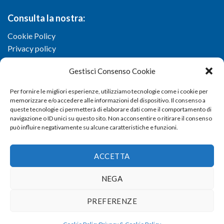
Consulta la nostra:
Cookie Policy
Privacy policy
Gestisci Consenso Cookie
Per fornire le migliori esperienze, utilizziamo tecnologie come i cookie per
memorizzare e/o accedere alle informazioni del dispositivo. Il consenso a
queste tecnologie ci permetterà di elaborare dati come il comportamento di
navigazione o ID unici su questo sito. Non acconsentire o ritirare il consenso
può influire negativamente su alcune caratteristiche e funzioni.
ACCETTA
NEGA
Copyright 2026 ©
Confartigianato imprese di Viterbo
- Via I.
PREFERENZE
Garbini, 29/G - 01100 Viterbo (VT) - Tel 0761 33791 - Fax 0761
337920 - E-mail
info@confartigianato.vt.it
- dev by
Studio