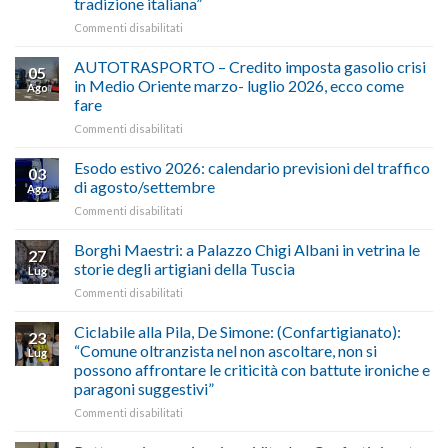
tradizione italiana”
su
Commenti disabilitati
ALIMENTAZIONE
–
AUTOTRASPORTO – Credito imposta gasolio crisi
05
Confartigianato,
in Medio Oriente marzo- luglio 2026, ecco come
Ago
Cna
fare
e
su
Commenti disabilitati
Conpait
AUTOTRASPORTO
propongono
–
il
Esodo estivo 2026: calendario previsioni del traffico
03
Credito
riconoscimento
di agosto/settembre
Ago
imposta
del
su
Commenti disabilitati
gasolio
“Gelato
Esodo
crisi
di
estivo
Borghi Maestri: a Palazzo Chigi Albani in vetrina le
in
tradizione
27
2026:
Medio
italiana”
storie degli artigiani della Tuscia
Lug
calendario
Oriente
su
Commenti disabilitati
previsioni
marzo-
Borghi
del
luglio
Maestri:
Ciclabile alla Pila, De Simone: (Confartigianato):
traffico
2026,
23
a
di
“Comune oltranzista nel non ascoltare, non si
ecco
Lug
Palazzo
agosto/settembre
come
possono affrontare le criticità con battute ironiche e
Chigi
fare
paragoni suggestivi”
Albani
in
su
Commenti disabilitati
vetrina
Ciclabile
le
alla