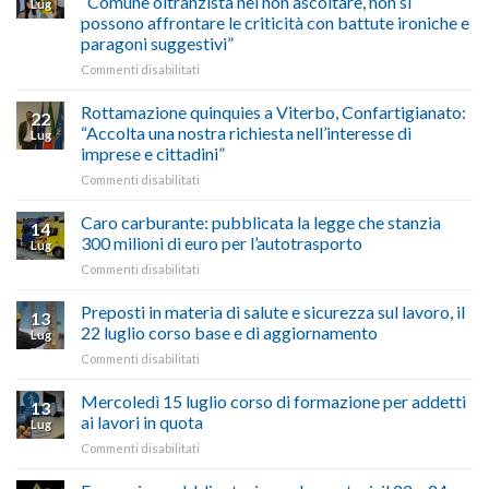
“Comune oltranzista nel non ascoltare, non si
Lug
Palazzo
agosto/settembre
come
possono affrontare le criticità con battute ironiche e
Chigi
fare
paragoni suggestivi”
Albani
in
su
Commenti disabilitati
vetrina
Ciclabile
le
alla
Rottamazione quinquies a Viterbo, Confartigianato:
22
storie
Pila,
“Accolta una nostra richiesta nell’interesse di
Lug
degli
De
imprese e cittadini”
artigiani
Simone:
della
su
Commenti disabilitati
(Confartigianato):
Tuscia
Rottamazione
“Comune
quinquies
oltranzista
Caro carburante: pubblicata la legge che stanzia
14
a
nel
300 milioni di euro per l’autotrasporto
Lug
Viterbo,
non
su
Commenti disabilitati
Confartigianato:
ascoltare,
Caro
“Accolta
non
carburante:
Preposti in materia di salute e sicurezza sul lavoro, il
una
si
13
pubblicata
nostra
possono
22 luglio corso base e di aggiornamento
Lug
la
richiesta
affrontare
su
Commenti disabilitati
legge
nell’interesse
le
Preposti
che
di
criticità
in
Mercoledì 15 luglio corso di formazione per addetti
stanzia
imprese
con
13
materia
300
ai lavori in quota
e
battute
Lug
di
milioni
cittadini”
ironiche
su
Commenti disabilitati
salute
di
e
Mercoledì
e
euro
paragoni
15
sicurezza