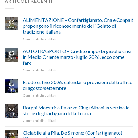
ARTICOLI RECENTI
ALIMENTAZIONE – Confartigianato, Cna e Conpait
06
propongono il riconoscimento del “Gelato di
Ago
tradizione italiana”
su
Commenti disabilitati
ALIMENTAZIONE
–
AUTOTRASPORTO – Credito imposta gasolio crisi
05
Confartigianato,
in Medio Oriente marzo- luglio 2026, ecco come
Ago
Cna
fare
e
su
Commenti disabilitati
Conpait
AUTOTRASPORTO
propongono
–
il
Esodo estivo 2026: calendario previsioni del traffico
03
Credito
riconoscimento
di agosto/settembre
Ago
imposta
del
su
Commenti disabilitati
gasolio
“Gelato
Esodo
crisi
di
estivo
Borghi Maestri: a Palazzo Chigi Albani in vetrina le
in
tradizione
27
2026:
Medio
italiana”
storie degli artigiani della Tuscia
Lug
calendario
Oriente
su
Commenti disabilitati
previsioni
marzo-
Borghi
del
luglio
Maestri:
Ciclabile alla Pila, De Simone: (Confartigianato):
traffico
2026,
23
a
di
ecco