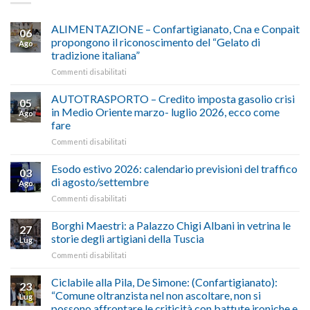
ALIMENTAZIONE – Confartigianato, Cna e Conpait
06
propongono il riconoscimento del “Gelato di
Ago
tradizione italiana”
su
Commenti disabilitati
ALIMENTAZIONE
–
AUTOTRASPORTO – Credito imposta gasolio crisi
05
Confartigianato,
in Medio Oriente marzo- luglio 2026, ecco come
Ago
Cna
fare
e
su
Commenti disabilitati
Conpait
AUTOTRASPORTO
propongono
–
il
Esodo estivo 2026: calendario previsioni del traffico
03
Credito
riconoscimento
di agosto/settembre
Ago
imposta
del
su
Commenti disabilitati
gasolio
“Gelato
Esodo
crisi
di
estivo
Borghi Maestri: a Palazzo Chigi Albani in vetrina le
in
tradizione
27
2026:
Medio
italiana”
storie degli artigiani della Tuscia
Lug
calendario
Oriente
su
Commenti disabilitati
previsioni
marzo-
Borghi
del
luglio
Maestri:
Ciclabile alla Pila, De Simone: (Confartigianato):
traffico
2026,
23
a
di
“Comune oltranzista nel non ascoltare, non si
ecco
Lug
Palazzo
agosto/settembre
come
possono affrontare le criticità con battute ironiche e