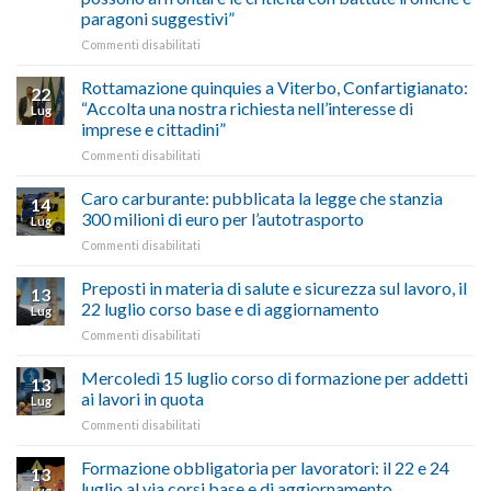
Chigi
fare
paragoni suggestivi”
Albani
in
su
Commenti disabilitati
vetrina
Ciclabile
le
alla
Rottamazione quinquies a Viterbo, Confartigianato:
22
storie
Pila,
“Accolta una nostra richiesta nell’interesse di
Lug
degli
De
imprese e cittadini”
artigiani
Simone:
della
su
Commenti disabilitati
(Confartigianato):
Tuscia
Rottamazione
“Comune
quinquies
oltranzista
Caro carburante: pubblicata la legge che stanzia
14
a
nel
300 milioni di euro per l’autotrasporto
Lug
Viterbo,
non
su
Commenti disabilitati
Confartigianato:
ascoltare,
Caro
“Accolta
non
carburante:
Preposti in materia di salute e sicurezza sul lavoro, il
una
si
13
pubblicata
nostra
possono
22 luglio corso base e di aggiornamento
Lug
la
richiesta
affrontare
su
Commenti disabilitati
legge
nell’interesse
le
Preposti
che
di
criticità
in
Mercoledì 15 luglio corso di formazione per addetti
stanzia
imprese
con
13
materia
300
ai lavori in quota
e
battute
Lug
di
milioni
cittadini”
ironiche
su
Commenti disabilitati
salute
di
e
Mercoledì
e
euro
paragoni
15
Formazione obbligatoria per lavoratori: il 22 e 24
sicurezza
per
13
suggestivi”
luglio
sul
luglio al via corsi base e di aggiornamento
l’autotrasporto
Lug