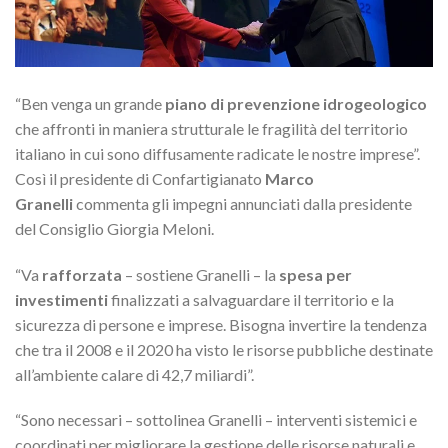
“Ben venga un grande
piano di prevenzione idrogeologico
che affronti in maniera strutturale le fragilità del territorio
italiano in cui sono diffusamente radicate le nostre imprese”.
Così il presidente di Confartigianato
Marco
Granelli
commenta gli impegni annunciati
dalla presidente
del Consiglio Giorgia Meloni.
“Va
rafforzata
– sostiene Granelli – la
spesa per
investimenti
finalizzati a salvaguardare il territorio e la
sicurezza di persone e imprese. Bisogna invertire la tendenza
che tra il 2008 e il 2020 ha visto le risorse pubbliche destinate
all’ambiente calare di 42,7 miliardi”.
“Sono necessari – sottolinea Granelli – interventi sistemici e
coordinati per migliorare la gestione delle risorse naturali e