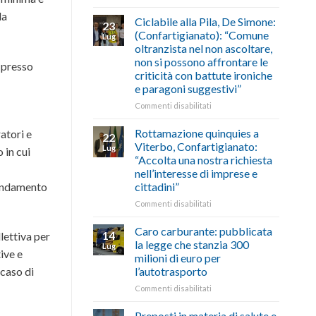
di
come
Borghi
la
agosto/settembre
fare
Maestri:
Ciclabile alla Pila, De Simone:
23
a
(Confartigianato): “Comune
Lug
Palazzo
oltranzista nel non ascoltare,
Chigi
non si possono affrontare le
i presso
Albani
criticità con battute ironiche
in
e paragoni suggestivi”
vetrina
le
su
Commenti disabilitati
storie
Ciclabile
degli
alla
Rottamazione quinquies a
atori e
22
artigiani
Pila,
Viterbo, Confartigianato:
Lug
 in cui
della
De
“Accolta una nostra richiesta
Tuscia
Simone:
nell’interesse di imprese e
(Confartigianato):
l’andamento
cittadini”
“Comune
oltranzista
su
Commenti disabilitati
nel
Rottamazione
non
quinquies
Caro carburante: pubblicata
14
llettiva per
ascoltare,
a
la legge che stanzia 300
Lug
non
Viterbo,
ive e
milioni di euro per
si
Confartigianato:
l’autotrasporto
 caso di
possono
“Accolta
affrontare
una
su
Commenti disabilitati
le
nostra
Caro
criticità
richiesta
carburante:
Preposti in materia di salute e