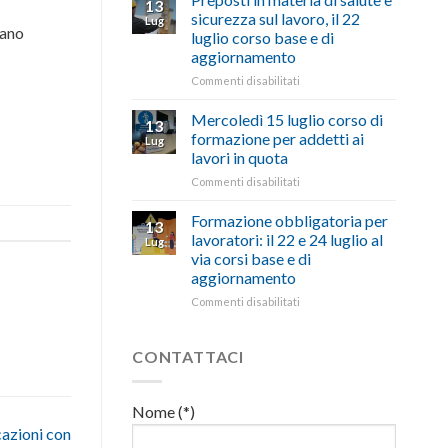
13
con
nell’interesse
pubblicata
sicurezza sul lavoro, il 22
Lug
battute
di
la
rano
luglio corso base e di
ironiche
imprese
legge
aggiornamento
e
e
che
paragoni
cittadini”
stanzia
su
Commenti disabilitati
suggestivi”
300
Preposti
milioni
in
Mercoledì 15 luglio corso di
13
di
materia
formazione per addetti ai
Lug
euro
di
lavori in quota
per
salute
l’autotrasporto
su
Commenti disabilitati
e
Mercoledì
sicurezza
15
sul
Formazione obbligatoria per
13
luglio
lavoro,
lavoratori: il 22 e 24 luglio al
Lug
corso
il
via corsi base e di
di
22
aggiornamento
formazione
luglio
per
corso
su
Commenti disabilitati
addetti
base
Formazione
ai
e
obbligatoria
lavori
di
per
CONTATTACI
in
aggiornamento
lavoratori:
quota
il
22
Nome (*)
e
cazioni con
24