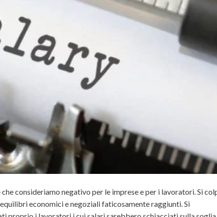
le che consideriamo
negativo per le imprese e per i lavoratori. Si co
 equilibri economici e negoziali faticosamente raggiunti.
Si
i proprio i lavoratori i cui salari sarebbero schiacciati sulla sogli