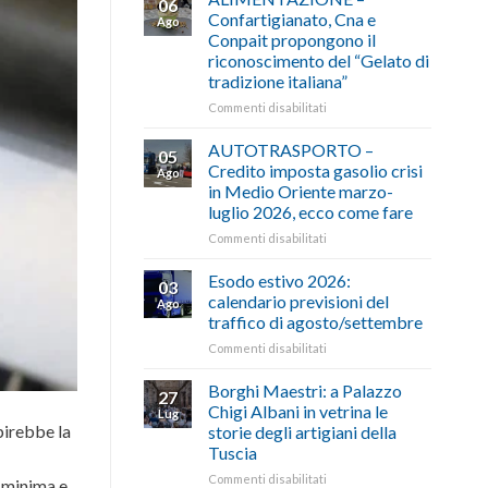
06
Confartigianato, Cna e
Ago
Conpait propongono il
riconoscimento del “Gelato di
tradizione italiana”
su
Commenti disabilitati
ALIMENTAZIONE
–
AUTOTRASPORTO –
05
Confartigianato,
Credito imposta gasolio crisi
Ago
Cna
in Medio Oriente marzo-
e
luglio 2026, ecco come fare
Conpait
propongono
su
Commenti disabilitati
il
AUTOTRASPORTO
riconoscimento
–
Esodo estivo 2026:
03
del
Credito
calendario previsioni del
Ago
“Gelato
imposta
traffico di agosto/settembre
di
gasolio
tradizione
su
Commenti disabilitati
crisi
italiana”
Esodo
in
estivo
Medio
Borghi Maestri: a Palazzo
27
2026:
Oriente
Chigi Albani in vetrina le
Lug
calendario
marzo-
lpirebbe la
storie degli artigiani della
previsioni
luglio
Tuscia
del
2026,
traffico
ecco
su
Commenti disabilitati
a minima e