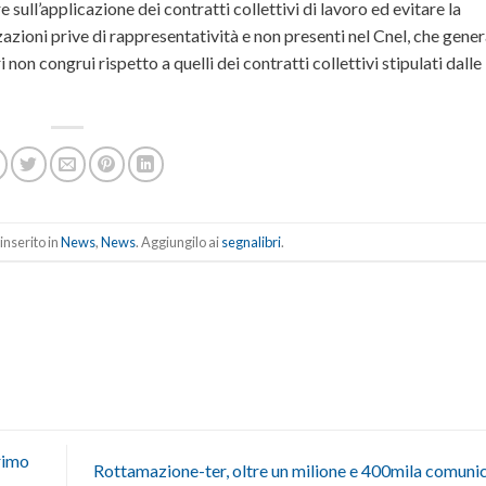
 sull’applicazione dei contratti collettivi di lavoro ed evitare la
zazioni prive di rappresentatività e non presenti nel Cnel, che gene
on congrui rispetto a quelli dei contratti collettivi stipulati dalle
inserito in
News
,
News
. Aggiungilo ai
segnalibri
.
rimo
Rottamazione-ter, oltre un milione e 400mila comuni