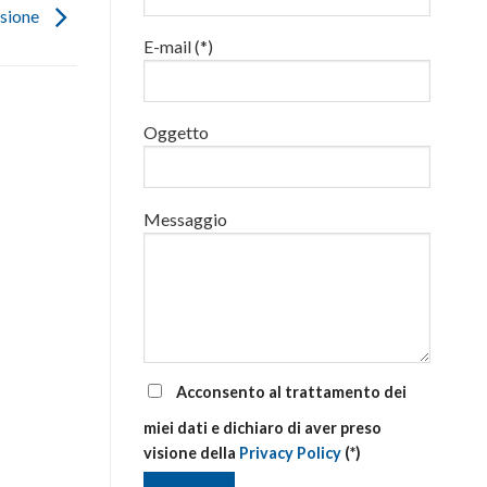
luglio
desione
al
E-mail (*)
via
corsi
base
e
di
Oggetto
aggiornamento
Messaggio
Acconsento al trattamento dei
miei dati e dichiaro di aver preso
visione della
Privacy Policy
(*)