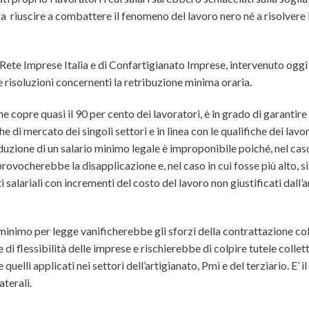
a riuscire a combattere il fenomeno del lavoro nero né a risolvere 
 Rete Imprese Italia e di Confartigianato Imprese, intervenuto ogg
 risoluzioni concernenti la retribuzione minima oraria.
e copre quasi il 90 per cento dei lavoratori, è in grado di garantire
di mercato dei singoli settori e in linea con le qualifiche dei lavor
duzione di un salario minimo legale è improponibile poiché, nel caso
 provocherebbe la disapplicazione e, nel caso in cui fosse più alto, si
 salariali con incrementi del costo del lavoro non giustificati dal
rio minimo per legge vanificherebbe gli sforzi della contrattazione co
di flessibilità delle imprese e rischierebbe di colpire tutele collett
uelli applicati nei settori dell’artigianato, Pmi e del terziario. E’ il
aterali.