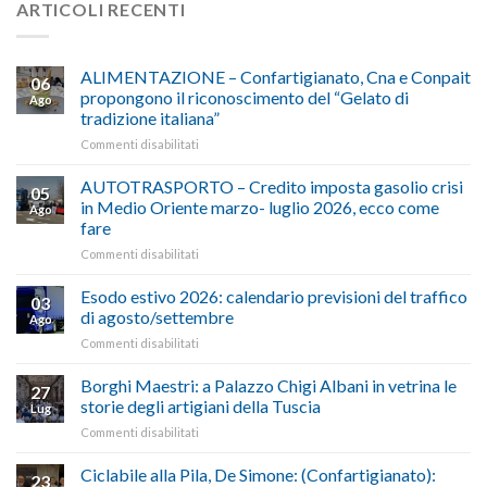
ARTICOLI RECENTI
ALIMENTAZIONE – Confartigianato, Cna e Conpait
06
propongono il riconoscimento del “Gelato di
Ago
tradizione italiana”
su
Commenti disabilitati
ALIMENTAZIONE
–
AUTOTRASPORTO – Credito imposta gasolio crisi
05
Confartigianato,
in Medio Oriente marzo- luglio 2026, ecco come
Ago
Cna
fare
e
su
Commenti disabilitati
Conpait
AUTOTRASPORTO
propongono
–
il
Esodo estivo 2026: calendario previsioni del traffico
03
Credito
riconoscimento
di agosto/settembre
Ago
imposta
del
su
Commenti disabilitati
gasolio
“Gelato
Esodo
crisi
di
estivo
Borghi Maestri: a Palazzo Chigi Albani in vetrina le
in
tradizione
27
2026:
Medio
italiana”
storie degli artigiani della Tuscia
Lug
calendario
Oriente
su
Commenti disabilitati
previsioni
marzo-
Borghi
del
luglio
Maestri:
Ciclabile alla Pila, De Simone: (Confartigianato):
traffico
2026,
23
a