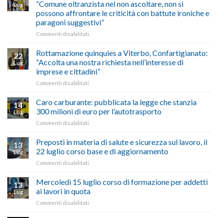
di
“Comune oltranzista nel non ascoltare, non si
ecco
Lug
Palazzo
agosto/settembre
come
possono affrontare le criticità con battute ironiche e
Chigi
fare
paragoni suggestivi”
Albani
in
su
Commenti disabilitati
vetrina
Ciclabile
le
alla
Rottamazione quinquies a Viterbo, Confartigianato:
22
storie
Pila,
“Accolta una nostra richiesta nell’interesse di
Lug
degli
De
imprese e cittadini”
artigiani
Simone:
della
su
Commenti disabilitati
(Confartigianato):
Tuscia
Rottamazione
“Comune
quinquies
oltranzista
Caro carburante: pubblicata la legge che stanzia
14
a
nel
300 milioni di euro per l’autotrasporto
Lug
Viterbo,
non
su
Commenti disabilitati
Confartigianato:
ascoltare,
Caro
“Accolta
non
carburante:
Preposti in materia di salute e sicurezza sul lavoro, il
una
si
13
pubblicata
nostra
possono
22 luglio corso base e di aggiornamento
Lug
la
richiesta
affrontare
su
Commenti disabilitati
legge
nell’interesse
le
Preposti
che
di
criticità
in
Mercoledì 15 luglio corso di formazione per addetti
stanzia
imprese
con
13
materia
300
ai lavori in quota
e
battute
Lug
di
milioni
cittadini”
ironiche
su
Commenti disabilitati
salute
di
e
Mercoledì
e
euro
paragoni