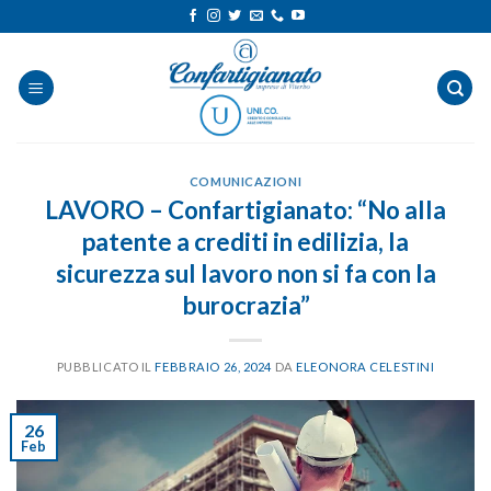
Salta
ai
contenuti
COMUNICAZIONI
LAVORO – Confartigianato: “No alla
patente a crediti in edilizia, la
sicurezza sul lavoro non si fa con la
burocrazia”
PUBBLICATO IL
FEBBRAIO 26, 2024
DA
ELEONORA CELESTINI
26
Feb