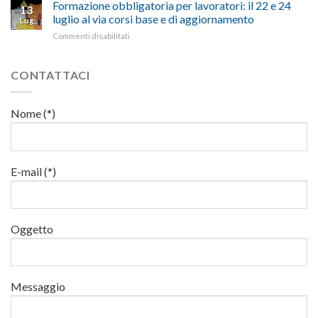
15
Formazione obbligatoria per lavoratori: il 22 e 24
sicurezza
per
13
suggestivi”
luglio
sul
luglio al via corsi base e di aggiornamento
l’autotrasporto
Lug
corso
lavoro,
su
Commenti disabilitati
di
il
Formazione
formazione
22
obbligatoria
per
luglio
per
CONTATTACI
addetti
corso
lavoratori:
ai
base
il
lavori
e
22
in
Nome (*)
di
e
quota
aggiornamento
24
luglio
al
via
E-mail (*)
corsi
base
e
di
Oggetto
aggiornamento
Messaggio