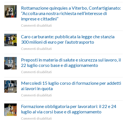
vetrina
Ciclabile
le
alla
Rottamazione quinquies a Viterbo, Confartigianato:
22
storie
Pila,
“Accolta una nostra richiesta nell’interesse di
Lug
degli
De
imprese e cittadini”
artigiani
Simone:
della
su
Commenti disabilitati
(Confartigianato):
Tuscia
Rottamazione
“Comune
quinquies
oltranzista
Caro carburante: pubblicata la legge che stanzia
14
a
nel
300 milioni di euro per l’autotrasporto
Lug
Viterbo,
non
su
Commenti disabilitati
Confartigianato:
ascoltare,
Caro
“Accolta
non
carburante:
Preposti in materia di salute e sicurezza sul lavoro, il
una
si
13
pubblicata
nostra
possono
22 luglio corso base e di aggiornamento
Lug
la
richiesta
affrontare
su
Commenti disabilitati
legge
nell’interesse
le
Preposti
che
di
criticità
in
Mercoledì 15 luglio corso di formazione per addetti
stanzia
imprese
con
13
materia
300
ai lavori in quota
e
battute
Lug
di
milioni
cittadini”
ironiche
su
Commenti disabilitati
salute
di
e
Mercoledì
e
euro
paragoni
15
Formazione obbligatoria per lavoratori: il 22 e 24
sicurezza
per
13
suggestivi”
luglio
sul
luglio al via corsi base e di aggiornamento
l’autotrasporto
Lug
corso
lavoro,
su
Commenti disabilitati
di
il
Formazione
formazione
22