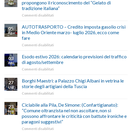
propongono il riconoscimento del “Gelato di
Ago
tradizione italiana”
su
Commenti disabilitati
ALIMENTAZIONE
–
AUTOTRASPORTO – Credito imposta gasolio crisi
05
Confartigianato,
in Medio Oriente marzo- luglio 2026, ecco come
Ago
Cna
fare
e
su
Commenti disabilitati
Conpait
AUTOTRASPORTO
propongono
–
il
Esodo estivo 2026: calendario previsioni del traffico
03
Credito
riconoscimento
di agosto/settembre
Ago
imposta
del
su
Commenti disabilitati
gasolio
“Gelato
Esodo
crisi
di
estivo
Borghi Maestri: a Palazzo Chigi Albani in vetrina le
in
tradizione
27
2026:
Medio
italiana”
storie degli artigiani della Tuscia
Lug
calendario
Oriente
su
Commenti disabilitati
previsioni
marzo-
Borghi
del
luglio
Maestri:
Ciclabile alla Pila, De Simone: (Confartigianato):
traffico
2026,
23
a
di
“Comune oltranzista nel non ascoltare, non si
ecco
Lug
Palazzo
agosto/settembre
come
possono affrontare le criticità con battute ironiche e
Chigi
fare
paragoni suggestivi”
Albani
in
su
Commenti disabilitati