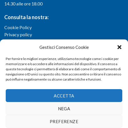
14.30 alle ore 18.00
Consulta la nostra:
Cookie Policy
Privacy policy
Gestisci Consenso Cookie
Per fornire le migliori esperienze, utilizziamo tecnologie come i cookie per
memorizzare e/o accedere alle informazioni del dispositivo. Il consenso a
queste tecnologie ci permetterà di elaborare dati come il comportamento di
navigazione o ID unici su questo sito. Non acconsentire o ritirare il consenso
può influire negativamente su alcune caratteristiche e funzioni.
ACCETTA
NEGA
Copyright 2026 ©
Confartigianato imprese di Viterbo
- Via I.
PREFERENZE
Garbini, 29/G - 01100 Viterbo (VT) - Tel 0761 33791 - Fax 0761