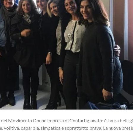
ale del Movimento Donne Impresa di Confartigianato: è Laura belli 
ce, volitiva, caparbia, simpatica e soprattutto brava. La nuova pres