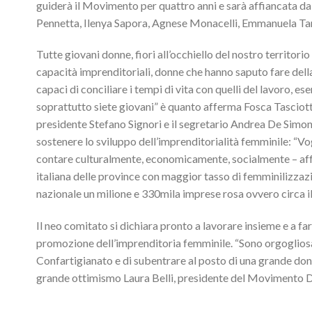
guiderà il Movimento per quattro anni e sarà affiancata d
Pennetta, Ilenya Sapora, Agnese Monacelli, Emmanuela Tard
Tutte giovani donne, fiori all’occhiello del nostro territo
capacità imprenditoriali, donne che hanno saputo fare dell
capaci di conciliare i tempi di vita con quelli del lavoro, e
soprattutto siete giovani” è quanto afferma Fosca Tasciot
presidente Stefano Signori e il segretario Andrea De Simo
sostenere lo sviluppo dell’imprenditorialità femminile: “V
contare culturalmente, economicamente, socialmente – affer
italiana delle province con maggior tasso di femminilizzazio
nazionale un milione e 330mila imprese rosa ovvero circa il
Il neo comitato si dichiara pronto a lavorare insieme e a fare
promozione dell’imprenditoria femminile. “Sono orgogliosa d
Confartigianato e di subentrare al posto di una grande do
grande ottimismo Laura Belli, presidente del Movimento D