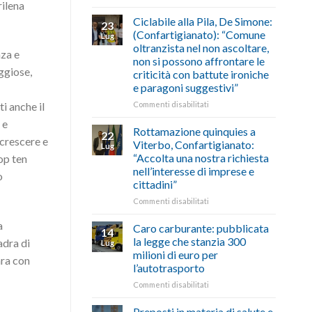
rilena
di
come
Borghi
agosto/settembre
fare
Maestri:
Ciclabile alla Pila, De Simone:
23
a
(Confartigianato): “Comune
Lug
Palazzo
oltranzista nel non ascoltare,
nza e
Chigi
non si possono affrontare le
Albani
ggiose,
criticità con battute ironiche
in
e paragoni suggestivi”
vetrina
le
su
Commenti disabilitati
i anche il
storie
Ciclabile
 e
degli
alla
Rottamazione quinquies a
22
artigiani
Pila,
 crescere e
Viterbo, Confartigianato:
Lug
della
De
“Accolta una nostra richiesta
op ten
Tuscia
Simone:
nell’interesse di imprese e
o
(Confartigianato):
cittadini”
“Comune
oltranzista
su
Commenti disabilitati
nel
Rottamazione
non
a
quinquies
Caro carburante: pubblicata
14
ascoltare,
a
la legge che stanzia 300
adra di
Lug
non
Viterbo,
milioni di euro per
si
ara con
Confartigianato:
l’autotrasporto
possono
“Accolta
affrontare
una
su
Commenti disabilitati
le
nostra
Caro
criticità
richiesta
carburante:
Preposti in materia di salute e