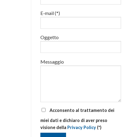
luglio
al
E-mail (*)
via
corsi
base
e
di
Oggetto
aggiornamento
Messaggio
Acconsento al trattamento dei
miei dati e dichiaro di aver preso
visione della
Privacy Policy
(*)