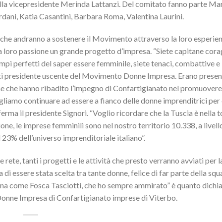
alla vicepresidente Merinda Lattanzi. Del comitato fanno parte Ma
ani, Katia Casantini, Barbara Roma, Valentina Laurini.
rio che andranno a sostenere il Movimento attraverso la loro esperie
a loro passione un grande progetto d’impresa. “Siete capitane cora
sempi perfetti del saper essere femminile, siete tenaci, combattive e
ti presidente uscente del Movimento Donne Impresa. Erano present
ne che hanno ribadito l’impegno di Confartigianato nel promuovere
ogliamo continuare ad essere a fianco delle donne imprenditrici per
ma il presidente Signori. “Voglio ricordare che la Tuscia è nella t
ne, le imprese femminili sono nel nostro territorio 10.338, a livell
 23% dell’universo imprenditoriale italiano”.
 rete, tanti i progetti e le attività che presto verranno avviati per l
i essere stata scelta tra tante donne, felice di far parte della squ
nna come Fosca Tasciotti, che ho sempre ammirato” è quanto dichi
onne Impresa di Confartigianato imprese di Viterbo.