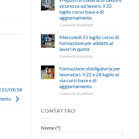
13
con
nell’interesse
pubblicata
sicurezza sul lavoro, il 22
Lug
battute
di
la
luglio corso base e di
ironiche
imprese
legge
aggiornamento
e
e
che
paragoni
cittadini”
stanzia
su
Commenti disabilitati
suggestivi”
300
Preposti
milioni
in
Mercoledì 15 luglio corso di
13
di
materia
formazione per addetti ai
Lug
euro
di
lavori in quota
per
salute
l’autotrasporto
su
Commenti disabilitati
e
Mercoledì
sicurezza
15
sul
Formazione obbligatoria per
13
luglio
lavoro,
lavoratori: il 22 e 24 luglio al
Lug
corso
il
via corsi base e di
di
22
aggiornamento
formazione
luglio
il 15/09/18
per
corso
su
Commenti disabilitati
mento
addetti
base
Formazione
ai
e
obbligatoria
lavori
di
per
CONTATTACI
in
aggiornamento
lavoratori:
quota
il
22
Nome (*)
e
24