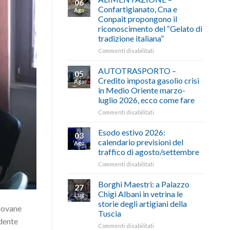
06
Confartigianato, Cna e
Ago
Conpait propongono il
riconoscimento del “Gelato di
tradizione italiana”
su
Commenti disabilitati
ALIMENTAZIONE
–
AUTOTRASPORTO –
05
Confartigianato,
Credito imposta gasolio crisi
Ago
Cna
in Medio Oriente marzo-
e
luglio 2026, ecco come fare
Conpait
propongono
su
Commenti disabilitati
il
AUTOTRASPORTO
riconoscimento
–
Esodo estivo 2026:
03
del
Credito
calendario previsioni del
Ago
“Gelato
imposta
traffico di agosto/settembre
di
gasolio
tradizione
su
Commenti disabilitati
crisi
italiana”
Esodo
in
estivo
Medio
Borghi Maestri: a Palazzo
27
2026:
Oriente
Chigi Albani in vetrina le
Lug
calendario
marzo-
storie degli artigiani della
giovane
previsioni
luglio
Tuscia
del
2026,
idente
traffico
ecco
su
Commenti disabilitati