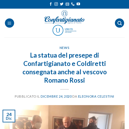
Salta
ai
contenuti
NEWS
La statua del presepe di
Confartigianato e Coldiretti
consegnata anche al vescovo
Romano Rossi
PUBBLICATO IL
DICEMBRE 24, 2020
DA
ELEONORA CELESTINI
24
Dic