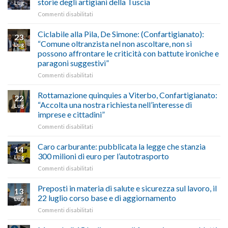
storie degli artigiani della Tuscia
Lug
calendario
Oriente
su
Commenti disabilitati
previsioni
marzo-
Borghi
del
luglio
Maestri:
Ciclabile alla Pila, De Simone: (Confartigianato):
traffico
2026,
23
a
di
“Comune oltranzista nel non ascoltare, non si
ecco
Lug
Palazzo
agosto/settembre
come
possono affrontare le criticità con battute ironiche e
Chigi
fare
paragoni suggestivi”
Albani
in
su
Commenti disabilitati
vetrina
Ciclabile
le
alla
Rottamazione quinquies a Viterbo, Confartigianato:
22
storie
Pila,
“Accolta una nostra richiesta nell’interesse di
Lug
degli
De
imprese e cittadini”
artigiani
Simone:
della
su
Commenti disabilitati
(Confartigianato):
Tuscia
Rottamazione
“Comune
quinquies
oltranzista
Caro carburante: pubblicata la legge che stanzia
14
a
nel
300 milioni di euro per l’autotrasporto
Lug
Viterbo,
non
su
Commenti disabilitati
Confartigianato:
ascoltare,
Caro
“Accolta
non
carburante:
Preposti in materia di salute e sicurezza sul lavoro, il
una
si
13
pubblicata
nostra
possono
22 luglio corso base e di aggiornamento
Lug
la
richiesta
affrontare
su
Commenti disabilitati
legge
nell’interesse
le
Preposti
che
di
criticità
in