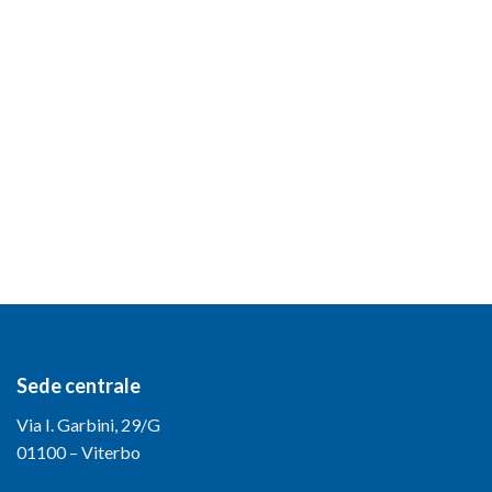
Sede centrale
Via I. Garbini, 29/G
01100 – Viterbo