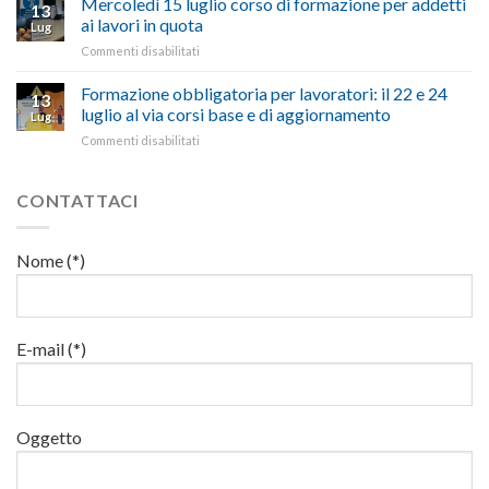
Mercoledì 15 luglio corso di formazione per addetti
stanzia
imprese
con
13
materia
300
ai lavori in quota
e
battute
Lug
di
milioni
cittadini”
ironiche
su
Commenti disabilitati
salute
di
e
Mercoledì
e
euro
paragoni
15
Formazione obbligatoria per lavoratori: il 22 e 24
sicurezza
per
13
suggestivi”
luglio
sul
luglio al via corsi base e di aggiornamento
l’autotrasporto
Lug
corso
lavoro,
su
Commenti disabilitati
di
il
Formazione
formazione
22
obbligatoria
per
luglio
per
CONTATTACI
addetti
corso
lavoratori:
ai
base
il
lavori
e
22
in
Nome (*)
di
e
quota
aggiornamento
24
luglio
al
via
E-mail (*)
corsi
base
e
di
Oggetto
aggiornamento