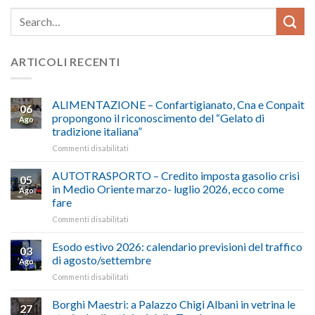
ARTICOLI RECENTI
ALIMENTAZIONE – Confartigianato, Cna e Conpait
06
propongono il riconoscimento del “Gelato di
Ago
tradizione italiana”
su
Commenti disabilitati
ALIMENTAZIONE
–
AUTOTRASPORTO – Credito imposta gasolio crisi
05
Confartigianato,
in Medio Oriente marzo- luglio 2026, ecco come
Ago
Cna
fare
e
su
Commenti disabilitati
Conpait
AUTOTRASPORTO
propongono
–
il
Esodo estivo 2026: calendario previsioni del traffico
03
Credito
riconoscimento
di agosto/settembre
Ago
imposta
del
su
Commenti disabilitati
gasolio
“Gelato
Esodo
crisi
di
estivo
Borghi Maestri: a Palazzo Chigi Albani in vetrina le
in
tradizione
27
2026:
Medio
italiana”