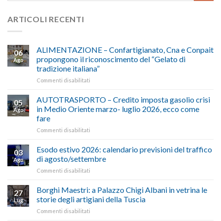
ARTICOLI RECENTI
ALIMENTAZIONE – Confartigianato, Cna e Conpait
06
propongono il riconoscimento del “Gelato di
Ago
tradizione italiana”
su
Commenti disabilitati
ALIMENTAZIONE
–
AUTOTRASPORTO – Credito imposta gasolio crisi
05
Confartigianato,
in Medio Oriente marzo- luglio 2026, ecco come
Ago
Cna
fare
e
su
Commenti disabilitati
Conpait
AUTOTRASPORTO
propongono
–
il
Esodo estivo 2026: calendario previsioni del traffico
03
Credito
riconoscimento
di agosto/settembre
Ago
imposta
del
su
Commenti disabilitati
gasolio
“Gelato
Esodo
crisi
di
estivo
Borghi Maestri: a Palazzo Chigi Albani in vetrina le
in
tradizione
27
2026:
Medio
italiana”
storie degli artigiani della Tuscia
Lug
calendario
Oriente
su
Commenti disabilitati
previsioni
marzo-
Borghi
del