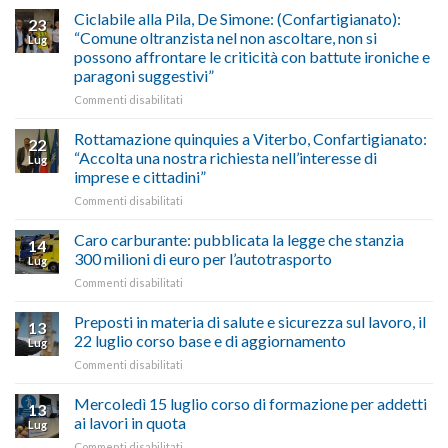
luglio
Maestri:
Ciclabile alla Pila, De Simone: (Confartigianato):
traffico
2026,
23
a
di
“Comune oltranzista nel non ascoltare, non si
ecco
Lug
Palazzo
agosto/settembre
come
possono affrontare le criticità con battute ironiche e
Chigi
fare
paragoni suggestivi”
Albani
in
su
Commenti disabilitati
vetrina
Ciclabile
le
alla
Rottamazione quinquies a Viterbo, Confartigianato:
22
storie
Pila,
“Accolta una nostra richiesta nell’interesse di
Lug
degli
De
imprese e cittadini”
artigiani
Simone:
della
su
Commenti disabilitati
(Confartigianato):
Tuscia
Rottamazione
“Comune
quinquies
oltranzista
Caro carburante: pubblicata la legge che stanzia
14
a
nel
300 milioni di euro per l’autotrasporto
Lug
Viterbo,
non
su
Commenti disabilitati
Confartigianato:
ascoltare,
Caro
“Accolta
non
carburante:
Preposti in materia di salute e sicurezza sul lavoro, il
una
si
13
pubblicata
nostra
possono
22 luglio corso base e di aggiornamento
Lug
la
richiesta
affrontare
su
Commenti disabilitati
legge
nell’interesse
le
Preposti
che
di
criticità
in
Mercoledì 15 luglio corso di formazione per addetti
stanzia
imprese
con
13
materia
300
ai lavori in quota
e
battute
Lug
di
milioni
cittadini”
ironiche
su
Commenti disabilitati