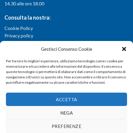
14.30 alle ore 18.00
Consulta la nostra:
Cookie Policy
Privacy policy
Gestisci Consenso Cookie
Per fornire le migliori esperienze, utilizziamo tecnologie come i cookie per
memorizzare e/o accedere alle informazioni del dispositivo. Il consenso a
queste tecnologie ci permetterà di elaborare dati come il comportamento di
navigazione o ID unici su questo sito. Non acconsentire o ritirare il consenso
può influire negativamente su alcune caratteristiche e funzioni.
ACCETTA
NEGA
Copyright 2026 ©
Confartigianato imprese di Viterbo
- Via I.
PREFERENZE
Garbini, 29/G - 01100 Viterbo (VT) - Tel 0761 33791 - Fax 0761