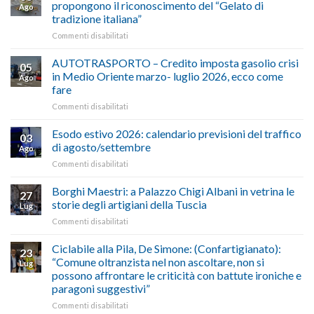
propongono il riconoscimento del “Gelato di
Ago
tradizione italiana”
su
Commenti disabilitati
ALIMENTAZIONE
–
AUTOTRASPORTO – Credito imposta gasolio crisi
05
Confartigianato,
in Medio Oriente marzo- luglio 2026, ecco come
Ago
Cna
fare
e
su
Commenti disabilitati
Conpait
AUTOTRASPORTO
propongono
–
il
Esodo estivo 2026: calendario previsioni del traffico
03
Credito
riconoscimento
di agosto/settembre
Ago
imposta
del
su
Commenti disabilitati
gasolio
“Gelato
Esodo
crisi
di
estivo
Borghi Maestri: a Palazzo Chigi Albani in vetrina le
in
tradizione
27
2026:
Medio
italiana”
storie degli artigiani della Tuscia
Lug
calendario
Oriente
su
Commenti disabilitati
previsioni
marzo-
Borghi
del
luglio
Maestri:
Ciclabile alla Pila, De Simone: (Confartigianato):
traffico
2026,
23
a
di
“Comune oltranzista nel non ascoltare, non si
ecco
Lug
Palazzo
agosto/settembre
come
possono affrontare le criticità con battute ironiche e
Chigi
fare
paragoni suggestivi”
Albani
in
su
Commenti disabilitati