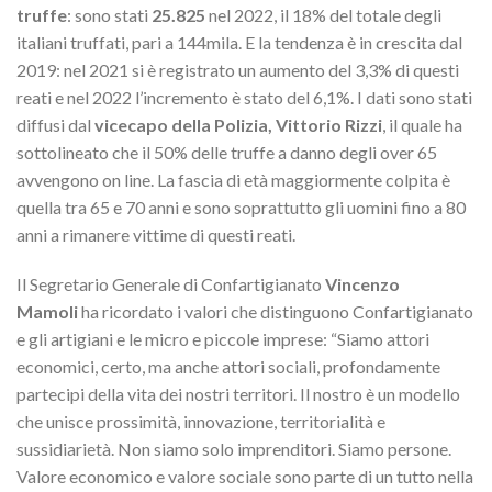
truffe
: sono stati
25.825
nel 2022, il 18% del totale degli
italiani truffati, pari a 144mila. E la tendenza è in crescita dal
2019: nel 2021 si è registrato un aumento del 3,3% di questi
reati e nel 2022 l’incremento è stato del 6,1%. I dati sono stati
diffusi dal
vicecapo della Polizia, Vittorio Rizzi
, il quale ha
sottolineato che il 50% delle truffe a danno degli over 65
avvengono on line. La fascia di età maggiormente colpita è
quella tra 65 e 70 anni e sono soprattutto gli uomini fino a 80
anni a rimanere vittime di questi reati.
Il Segretario Generale di Confartigianato
Vincenzo
Mamoli
ha ricordato i valori che distinguono Confartigianato
e gli artigiani e le micro e piccole imprese: “Siamo attori
economici, certo, ma anche attori sociali, profondamente
partecipi della vita dei nostri territori. Il nostro è un modello
che unisce prossimità, innovazione, territorialità e
sussidiarietà. Non siamo solo imprenditori. Siamo persone.
Valore economico e valore sociale sono parte di un tutto nella