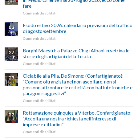
Ago
Cna
fare
e
su
Commenti disabilitati
Conpait
AUTOTRASPORTO
propongono
–
il
Esodo estivo 2026: calendario previsioni del traffico
03
Credito
riconoscimento
di agosto/settembre
Ago
imposta
del
su
Commenti disabilitati
gasolio
“Gelato
Esodo
crisi
di
estivo
Borghi Maestri: a Palazzo Chigi Albani in vetrina le
in
tradizione
27
2026:
Medio
italiana”
storie degli artigiani della Tuscia
Lug
calendario
Oriente
su
Commenti disabilitati
previsioni
marzo-
Borghi
del
luglio
Maestri:
Ciclabile alla Pila, De Simone: (Confartigianato):
traffico
2026,
23
a
di
“Comune oltranzista nel non ascoltare, non si
ecco
Lug
Palazzo
agosto/settembre
come
possono affrontare le criticità con battute ironiche e
Chigi
fare
paragoni suggestivi”
Albani
in
su
Commenti disabilitati
vetrina
Ciclabile
le
alla
Rottamazione quinquies a Viterbo, Confartigianato:
22
storie
Pila,
“Accolta una nostra richiesta nell’interesse di
Lug
degli
De
imprese e cittadini”
artigiani
Simone:
della
su
Commenti disabilitati
(Confartigianato):
Tuscia
Rottamazione
“Comune