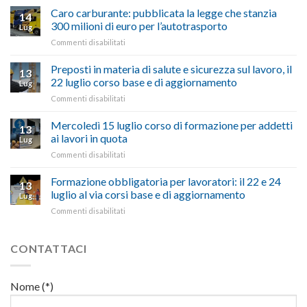
quinquies
oltranzista
Caro carburante: pubblicata la legge che stanzia
14
a
nel
300 milioni di euro per l’autotrasporto
Lug
Viterbo,
non
su
Commenti disabilitati
Confartigianato:
ascoltare,
Caro
“Accolta
non
carburante:
Preposti in materia di salute e sicurezza sul lavoro, il
una
si
13
pubblicata
nostra
possono
22 luglio corso base e di aggiornamento
Lug
la
richiesta
affrontare
su
Commenti disabilitati
legge
nell’interesse
le
Preposti
che
di
criticità
in
Mercoledì 15 luglio corso di formazione per addetti
stanzia
imprese
con
13
materia
300
ai lavori in quota
e
battute
Lug
di
milioni
cittadini”
ironiche
su
Commenti disabilitati
salute
di
e
Mercoledì
e
euro
paragoni
15
Formazione obbligatoria per lavoratori: il 22 e 24
sicurezza
per
13
suggestivi”
luglio
sul
luglio al via corsi base e di aggiornamento
l’autotrasporto
Lug
corso
lavoro,
su
Commenti disabilitati
di
il
Formazione
formazione
22
obbligatoria
per
luglio
per
CONTATTACI
addetti
corso
lavoratori:
ai
base
il
lavori
e
22
in
Nome (*)
di
e
quota
aggiornamento
24