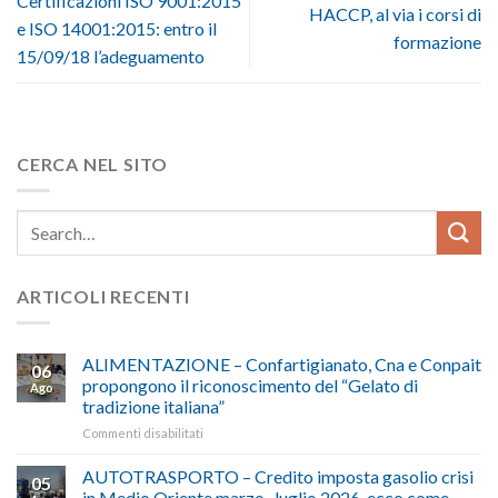
Certificazioni ISO 9001:2015
HACCP, al via i corsi di
e ISO 14001:2015: entro il
formazione
15/09/18 l’adeguamento
CERCA NEL SITO
ARTICOLI RECENTI
ALIMENTAZIONE – Confartigianato, Cna e Conpait
06
propongono il riconoscimento del “Gelato di
Ago
tradizione italiana”
su
Commenti disabilitati
ALIMENTAZIONE
–
AUTOTRASPORTO – Credito imposta gasolio crisi
05
Confartigianato,
in Medio Oriente marzo- luglio 2026, ecco come