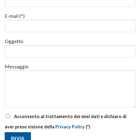
luglio
al
via
E-mail (*)
corsi
base
e
di
Oggetto
aggiornamento
Messaggio
Acconsento al trattamento dei miei dati e dichiaro di
aver preso visione della
Privacy Policy
(*)