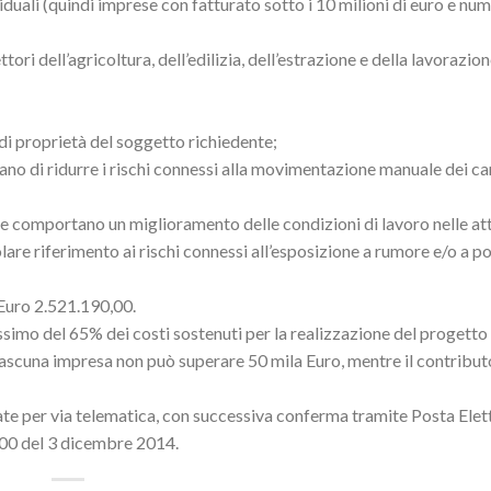
duali (quindi imprese con fatturato sotto i 10 milioni di euro e num
i dell’agricoltura, dell’edilizia, dell’estrazione e della lavorazion
di proprietà del soggetto richiedente;
tano di ridurre i rischi connessi alla movimentazione manuale dei car
che comportano un miglioramento delle condizioni di lavoro nelle att
lare riferimento ai rischi connessi all’esposizione a rumore e/o a pol
 Euro 2.521.190,00.
ssimo del 65% dei costi sostenuti per la realizzazione del progetto 
iascuna impresa non può superare 50 mila Euro, mentre il contribu
te per via telematica, con successiva conferma tramite Posta Elet
8,00 del 3 dicembre 2014.