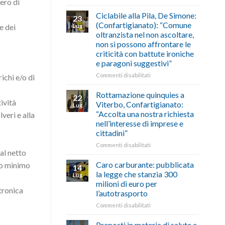
ero di
di
come
Borghi
agosto/settembre
fare
Maestri:
Ciclabile alla Pila, De Simone:
23
a
(Confartigianato): “Comune
e dei
Lug
Palazzo
oltranzista nel non ascoltare,
Chigi
non si possono affrontare le
Albani
criticità con battute ironiche
in
e paragoni suggestivi”
vetrina
le
su
Commenti disabilitati
ichi e/o di
storie
Ciclabile
degli
alla
Rottamazione quinquies a
22
artigiani
Pila,
ività
Viterbo, Confartigianato:
Lug
della
De
“Accolta una nostra richiesta
veri e alla
Tuscia
Simone:
nell’interesse di imprese e
(Confartigianato):
cittadini”
“Comune
oltranzista
su
Commenti disabilitati
al netto
nel
Rottamazione
non
quinquies
Caro carburante: pubblicata
to minimo
14
ascoltare,
a
la legge che stanzia 300
Lug
non
Viterbo,
milioni di euro per
si
Confartigianato:
tronica
l’autotrasporto
possono
“Accolta
affrontare
una
su
Commenti disabilitati
le
nostra
Caro
criticità
richiesta
carburante:
Preposti in materia di salute e