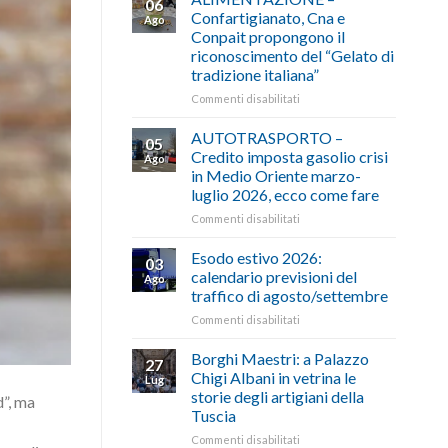
06
Confartigianato, Cna e
Ago
Conpait propongono il
riconoscimento del “Gelato di
tradizione italiana”
su
Commenti disabilitati
ALIMENTAZIONE
–
AUTOTRASPORTO –
05
Confartigianato,
Credito imposta gasolio crisi
Ago
Cna
in Medio Oriente marzo-
e
luglio 2026, ecco come fare
Conpait
propongono
su
Commenti disabilitati
il
AUTOTRASPORTO
riconoscimento
–
Esodo estivo 2026:
03
del
Credito
calendario previsioni del
Ago
“Gelato
imposta
traffico di agosto/settembre
di
gasolio
tradizione
su
Commenti disabilitati
crisi
italiana”
Esodo
in
estivo
Medio
Borghi Maestri: a Palazzo
27
2026:
Oriente
Chigi Albani in vetrina le
Lug
calendario
marzo-
storie degli artigiani della
d”, ma
previsioni
luglio
Tuscia
del
2026,
traffico
ecco
su
Commenti disabilitati