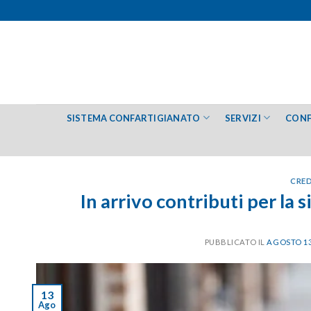
Salta
ai
contenuti
SISTEMA CONFARTIGIANATO
SERVIZI
CONF
CRED
In arrivo contributi per la 
PUBBLICATO IL
AGOSTO 13
13
Ago