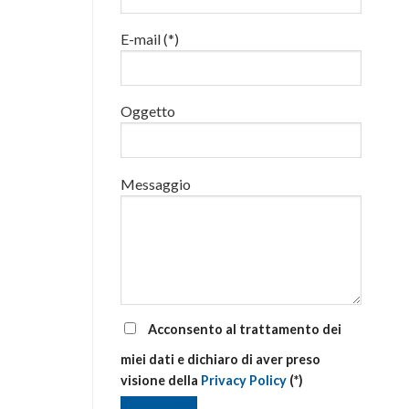
luglio
al
E-mail (*)
via
corsi
base
e
di
Oggetto
aggiornamento
Messaggio
Acconsento al trattamento dei
miei dati e dichiaro di aver preso
visione della
Privacy Policy
(*)