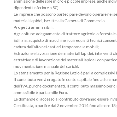
ammissione delle sole micro e piccole imprese, anche indivi
dipendenti inferiore a 50).
Le imprese che possono partecipare devono operare nei settor
materiali lapidei, iscritte alla Camera di Commercio.
Progetti ammissibili:
Agricoltura: adeguamento di trattore agricolo o forestale 
Edilizia: acquisto di macchine i cui requisiti tecnici consen
caduta dall’alto nei cantieri temporanei e mobili;
Estrazione e lavorazione dei materiali lapidei: interventi 
estrattive e di lavorazione dei materiali lapidei, con partico
movimentazione manuale dei carichi.
Lo stanziamento per la Regione Lazio è pari a complessivi
Il contributo verrà erogato in conto capitale fino ad un ma
dell’IVA, purché documentati. Il contributo massimo per c
ammissibile è pari a mille Euro.
Le domande di accesso al contributo dovranno essere invia
Certificata, a partire dal 3 novembre 2014 fino alle ore 1