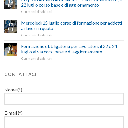
13
pubblicata
nostra
possono
22 luglio corso base e di aggiornamento
Lug
la
richiesta
affrontare
su
Commenti disabilitati
legge
nell’interesse
le
Preposti
che
di
criticità
in
Mercoledì 15 luglio corso di formazione per addetti
stanzia
imprese
con
13
materia
300
ai lavori in quota
e
battute
Lug
di
milioni
cittadini”
ironiche
su
Commenti disabilitati
salute
di
e
Mercoledì
e
euro
paragoni
15
Formazione obbligatoria per lavoratori: il 22 e 24
sicurezza
per
13
suggestivi”
luglio
sul
luglio al via corsi base e di aggiornamento
l’autotrasporto
Lug
corso
lavoro,
su
Commenti disabilitati
di
il
Formazione
formazione
22
obbligatoria
per
luglio
per
CONTATTACI
addetti
corso
lavoratori:
ai
base
il
lavori
e
22
in
Nome (*)
di
e
quota
aggiornamento
24
luglio
al
via
E-mail (*)
corsi
base
e