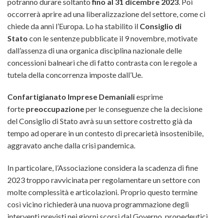
potranno durare soltanto
fino al 31 dicembre 2023
. Poi
occorrerà aprire ad una liberalizzazione del settore, come ci
chiede da anni l’Europa. Lo ha stabilito il
Consiglio di
Stato
con le sentenze pubblicate il 9 novembre,
motivate
dall’assenza di una organica disciplina nazionale delle
concessioni balneari che di fatto contrasta con le regole a
tutela della concorrenza imposte dall’Ue.
Confartigianato Imprese Demaniali
esprime
forte
preoccupazione
per le conseguenze che la decisione
del Consiglio di Stato avrà su un settore costretto già da
tempo ad operare in un contesto di precarietà insostenibile,
aggravato anche dalla crisi pandemica.
In particolare, l’Associazione considera la scadenza di fine
2023 troppo ravvicinata per regolamentare un settore con
molte complessità e articolazioni. Proprio questo termine
così vicino richiederà una nuova programmazione degli
interventi previsti nei giorni scorsi dal Governo, propedeutici