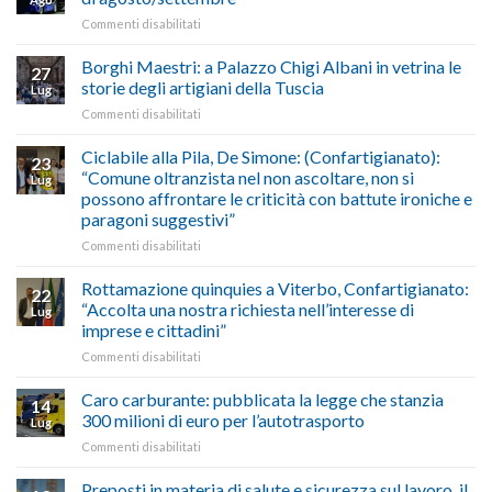
imposta
del
su
Commenti disabilitati
gasolio
“Gelato
Esodo
crisi
di
estivo
Borghi Maestri: a Palazzo Chigi Albani in vetrina le
in
tradizione
27
2026:
Medio
italiana”
storie degli artigiani della Tuscia
Lug
calendario
Oriente
su
Commenti disabilitati
previsioni
marzo-
Borghi
del
luglio
Maestri:
Ciclabile alla Pila, De Simone: (Confartigianato):
traffico
2026,
23
a
di
“Comune oltranzista nel non ascoltare, non si
ecco
Lug
Palazzo
agosto/settembre
come
possono affrontare le criticità con battute ironiche e
Chigi
fare
paragoni suggestivi”
Albani
in
su
Commenti disabilitati
vetrina
Ciclabile
le
alla
Rottamazione quinquies a Viterbo, Confartigianato:
22
storie
Pila,
“Accolta una nostra richiesta nell’interesse di
Lug
degli
De
imprese e cittadini”
artigiani
Simone:
della
su
Commenti disabilitati
(Confartigianato):
Tuscia
Rottamazione
“Comune
quinquies
oltranzista
Caro carburante: pubblicata la legge che stanzia
14
a
nel
300 milioni di euro per l’autotrasporto
Lug
Viterbo,
non
su
Commenti disabilitati
Confartigianato:
ascoltare,
Caro
“Accolta
non
carburante:
Preposti in materia di salute e sicurezza sul lavoro, il
una
si