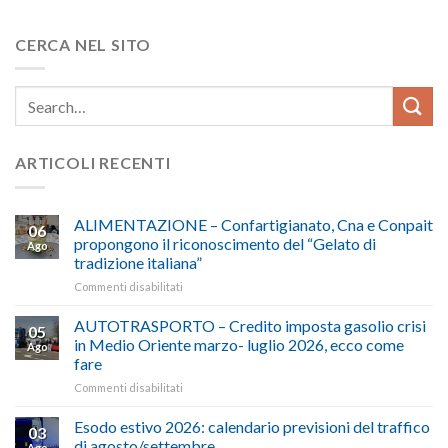
CERCA NEL SITO
ARTICOLI RECENTI
ALIMENTAZIONE – Confartigianato, Cna e Conpait
06
propongono il riconoscimento del “Gelato di
Ago
tradizione italiana”
su
Commenti disabilitati
ALIMENTAZIONE
–
AUTOTRASPORTO – Credito imposta gasolio crisi
05
Confartigianato,
in Medio Oriente marzo- luglio 2026, ecco come
Ago
Cna
fare
e
su
Commenti disabilitati
Conpait
AUTOTRASPORTO
propongono
–
il
Esodo estivo 2026: calendario previsioni del traffico
03
Credito
riconoscimento
di agosto/settembre
Ago