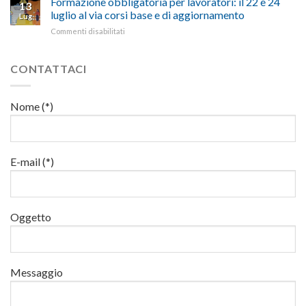
Formazione obbligatoria per lavoratori: il 22 e 24
per
13
suggestivi”
luglio
sul
luglio al via corsi base e di aggiornamento
l’autotrasporto
Lug
corso
lavoro,
su
Commenti disabilitati
di
il
Formazione
formazione
22
obbligatoria
per
luglio
per
CONTATTACI
addetti
corso
lavoratori:
ai
base
il
lavori
e
22
in
Nome (*)
di
e
quota
aggiornamento
24
luglio
al
via
E-mail (*)
corsi
base
e
di
Oggetto
aggiornamento
Messaggio