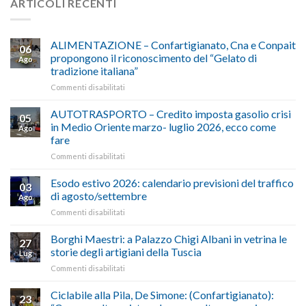
ARTICOLI RECENTI
ALIMENTAZIONE – Confartigianato, Cna e Conpait
06
propongono il riconoscimento del “Gelato di
Ago
tradizione italiana”
su
Commenti disabilitati
ALIMENTAZIONE
–
AUTOTRASPORTO – Credito imposta gasolio crisi
05
Confartigianato,
in Medio Oriente marzo- luglio 2026, ecco come
Ago
Cna
fare
e
su
Commenti disabilitati
Conpait
AUTOTRASPORTO
propongono
–
il
Esodo estivo 2026: calendario previsioni del traffico
03
Credito
riconoscimento
di agosto/settembre
Ago
imposta
del
su
Commenti disabilitati
gasolio
“Gelato
Esodo
crisi
di
estivo
Borghi Maestri: a Palazzo Chigi Albani in vetrina le
in
tradizione
27
2026:
Medio
italiana”
storie degli artigiani della Tuscia
Lug
calendario
Oriente
su
Commenti disabilitati
previsioni
marzo-
Borghi
del
luglio
Maestri:
Ciclabile alla Pila, De Simone: (Confartigianato):
traffico
2026,
23
a
di