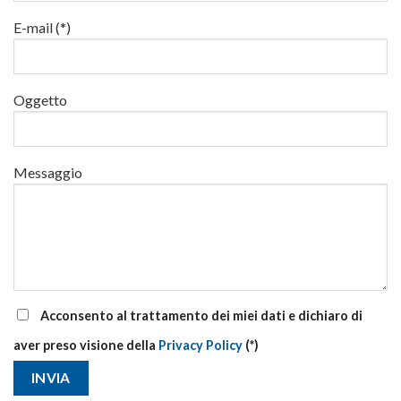
al
via
E-mail (*)
corsi
base
e
di
Oggetto
aggiornamento
Messaggio
Acconsento al trattamento dei miei dati e dichiaro di
aver preso visione della
Privacy Policy
(*)