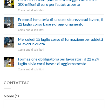
14
a
nel
300 milioni di euro per l’autotrasporto
Lug
Viterbo,
non
su
Commenti disabilitati
Confartigianato:
ascoltare,
Caro
“Accolta
non
carburante:
Preposti in materia di salute e sicurezza sul lavoro, il
una
si
13
pubblicata
nostra
possono
22 luglio corso base e di aggiornamento
Lug
la
richiesta
affrontare
su
Commenti disabilitati
legge
nell’interesse
le
Preposti
che
di
criticità
in
Mercoledì 15 luglio corso di formazione per addetti
stanzia
imprese
con
13
materia
300
ai lavori in quota
e
battute
Lug
di
milioni
cittadini”
ironiche
su
Commenti disabilitati
salute
di
e
Mercoledì
e
euro
paragoni
15
Formazione obbligatoria per lavoratori: il 22 e 24
sicurezza
per
13
suggestivi”
luglio
sul
luglio al via corsi base e di aggiornamento
l’autotrasporto
Lug
corso
lavoro,
su
Commenti disabilitati
di
il
Formazione
formazione
22
obbligatoria
per
luglio
per
CONTATTACI
addetti
corso
lavoratori:
ai
base
il
lavori
e
22
in
Nome (*)
di
e
quota
aggiornamento
24
luglio