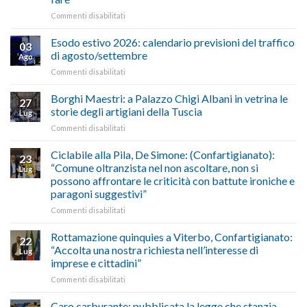
e
su
Commenti disabilitati
Conpait
AUTOTRASPORTO
propongono
–
il
Esodo estivo 2026: calendario previsioni del traffico
03
Credito
riconoscimento
di agosto/settembre
Ago
imposta
del
su
Commenti disabilitati
gasolio
“Gelato
Esodo
crisi
di
estivo
Borghi Maestri: a Palazzo Chigi Albani in vetrina le
in
tradizione
27
2026:
Medio
italiana”
storie degli artigiani della Tuscia
Lug
calendario
Oriente
su
Commenti disabilitati
previsioni
marzo-
Borghi
del
luglio
Maestri:
Ciclabile alla Pila, De Simone: (Confartigianato):
traffico
2026,
23
a
di
“Comune oltranzista nel non ascoltare, non si
ecco
Lug
Palazzo
agosto/settembre
come
possono affrontare le criticità con battute ironiche e
Chigi
fare
paragoni suggestivi”
Albani
in
su
Commenti disabilitati
vetrina
Ciclabile
le
alla
Rottamazione quinquies a Viterbo, Confartigianato:
22
storie
Pila,
“Accolta una nostra richiesta nell’interesse di
Lug
degli
De
imprese e cittadini”
artigiani
Simone:
della
su
Commenti disabilitati
(Confartigianato):
Tuscia
Rottamazione
“Comune
quinquies
oltranzista
Caro carburante: pubblicata la legge che stanzia