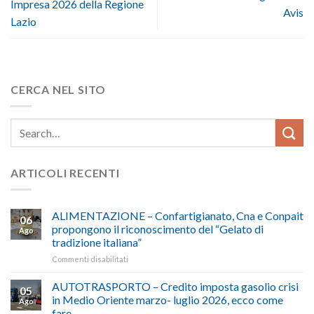
Impresa 2026 della Regione
Avis
Lazio
CERCA NEL SITO
ARTICOLI RECENTI
ALIMENTAZIONE – Confartigianato, Cna e Conpait
06
propongono il riconoscimento del “Gelato di
Ago
tradizione italiana”
su
Commenti disabilitati
ALIMENTAZIONE
–
AUTOTRASPORTO – Credito imposta gasolio crisi
05
Confartigianato,
in Medio Oriente marzo- luglio 2026, ecco come
Ago
Cna
fare