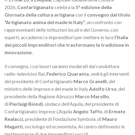
2026,
Confartigianato
celebra la
5° edizione della
Giornata della cultura artigiana
con il
convegno dal titolo
“Artigianato anima del made in Italy”
, un confronto con
rappresentanti delle istituzioni locali e del Governo, con
esperti, accademici e imprenditori per mettere in luce
l’Italia
dei piccoli imprenditori che trasformano la tradizione in
innovazione.
Il convegno, i cui lavori saranno moderati dal conduttore
radio-televisivo Rai,
Federico Quaranta
, vedrà gli interventi
del presidente di Confartigianato
Marco Granelli,
del
ministro delle Imprese e del made in Italy
Adolfo Urso
, del
presidente della Regione Abruzzo
Marco Marsilio
,
di
Pierluigi Biondi
, sindaco dell’Aquila, del presidente di
Confartigianato Imprese L’Aquila
Angelo Taffo
, di
Ermete
Realacci,
presidente di Fondazione Symbola, di
Mauro
Magatti,
sociologo ed economista. Al centro dell’evento le
testimonianze di due imprenditori soci di