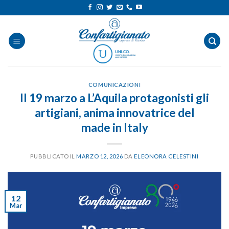
Salta
ai
contenuti
COMUNICAZIONI
Il 19 marzo a L’Aquila protagonisti gli
artigiani, anima innovatrice del
made in Italy
PUBBLICATO IL
MARZO 12, 2026
DA
ELEONORA CELESTINI
12
Mar