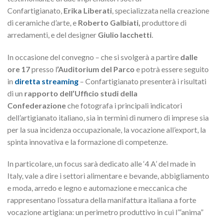
Confartigianato,
Erika Liberati
, specializzata nella creazione
di ceramiche d’arte, e
Roberto Galbiati,
produttore di
arredamenti, e del designer
Giulio Iacchetti
.
In occasione del convegno – che si svolgerà a partire
dalle
ore 17
presso l
’Auditorium del Parco
e potrà essere seguito
in
diretta streaming
– Confartigianato presenterà i risultati
di un
rapporto dell’Ufficio studi della
Confederazione
che fotografa i principali indicatori
dell’artigianato italiano, sia in termini di numero di imprese sia
per la sua incidenza occupazionale, la vocazione all’export, la
spinta innovativa e la formazione di competenze.
In particolare, un focus sarà dedicato alle ‘4 A’ del made in
Italy, vale a dire i settori alimentare e bevande, abbigliamento
e moda, arredo e legno e automazione e meccanica che
rappresentano l’ossatura della manifattura italiana a forte
vocazione artigiana: un perimetro produttivo in cui l’“anima”