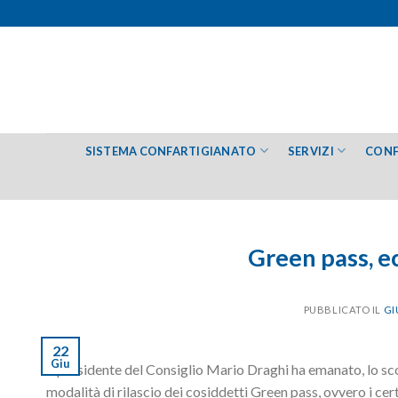
Salta
ai
contenuti
SISTEMA CONFARTIGIANATO
SERVIZI
CONF
Green pass, e
PUBBLICATO IL
GI
22
Giu
Il presidente del Consiglio Mario Draghi ha emanato, lo s
modalità di rilascio dei cosiddetti Green pass, ovvero i cert