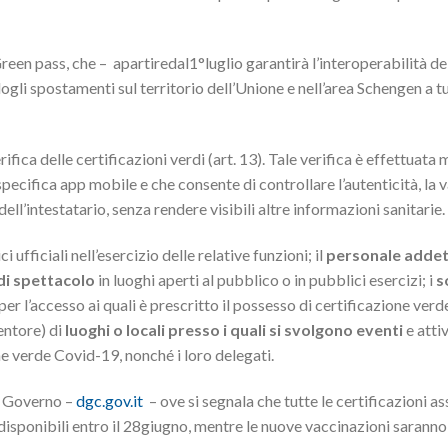
reen pass, che – apartiredal1°luglio garantirà l’interoperabilità de
ndogli spostamenti sul territorio dell’Unione e nell’area Schengen a tut
rifica delle certificazioni verdi (art. 13). Tale verifica è effettuata
pecifica app mobile e che consente di controllare l’autenticità, la v
dell’intestatario, senza rendere visibili altre informazioni sanitarie.
ci ufficiali nell’esercizio delle relative funzioni; il
personale addet
 di spettacolo
in luoghi aperti al pubblico o in pubblici esercizi; i
s
per l’accesso ai quali è prescritto il possesso di certificazione ver
tentore) di
luoghi o locali presso i quali si svolgono eventi
e atti
one verde Covid-19, nonché i loro delegati.
el Governo –
dgc.gov.it
– ove si segnala che tutte le certificazioni a
 disponibili entro il 28giugno, mentre le nuove vaccinazioni saranno