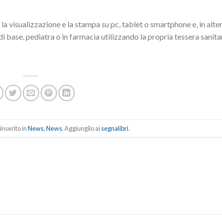
r la visualizzazione e la stampa su pc, tablet o smartphone e, in alte
i base, pediatra o in farmacia utilizzando la propria tessera sanitar
inserito in
News
,
News
. Aggiungilo ai
segnalibri
.