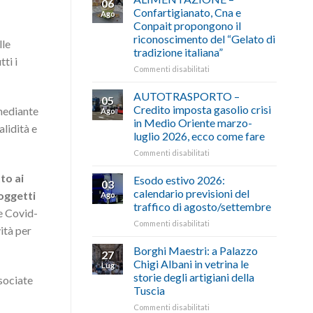
06
Confartigianato, Cna e
Ago
Conpait propongono il
riconoscimento del “Gelato di
lle
tradizione italiana”
ti i
su
Commenti disabilitati
ALIMENTAZIONE
–
AUTOTRASPORTO –
05
Confartigianato,
Credito imposta gasolio crisi
 mediante
Ago
Cna
in Medio Oriente marzo-
alidità e
e
luglio 2026, ecco come fare
Conpait
propongono
su
Commenti disabilitati
il
AUTOTRASPORTO
riconoscimento
to ai
–
Esodo estivo 2026:
03
del
Credito
calendario previsioni del
oggetti
Ago
“Gelato
imposta
traffico di agosto/settembre
de Covid-
di
gasolio
tradizione
su
Commenti disabilitati
crisi
vità per
italiana”
Esodo
in
estivo
Medio
Borghi Maestri: a Palazzo
27
2026:
Oriente
Chigi Albani in vetrina le
Lug
calendario
marzo-
storie degli artigiani della
ssociate
previsioni
luglio
Tuscia
del
2026,
traffico
ecco
su
Commenti disabilitati