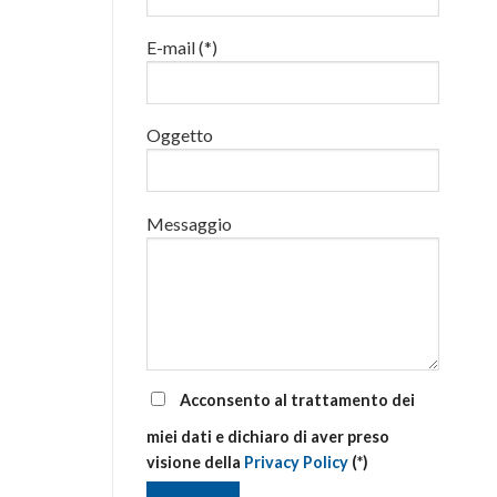
luglio
al
E-mail (*)
via
corsi
base
e
di
Oggetto
aggiornamento
Messaggio
Acconsento al trattamento dei
miei dati e dichiaro di aver preso
visione della
Privacy Policy
(*)