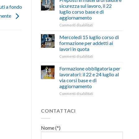
13
con
nell’interesse
pubblicata
sicurezza sul lavoro, il 22
ti a fondo
Lug
battute
di
la
luglio corso base e di
ironiche
imprese
legge
amente
aggiornamento
e
e
che
paragoni
cittadini”
stanzia
su
Commenti disabilitati
suggestivi”
300
Preposti
milioni
in
Mercoledì 15 luglio corso di
13
di
materia
formazione per addetti ai
Lug
euro
di
lavori in quota
per
salute
l’autotrasporto
su
Commenti disabilitati
e
Mercoledì
sicurezza
15
sul
Formazione obbligatoria per
13
luglio
lavoro,
lavoratori: il 22 e 24 luglio al
Lug
corso
il
via corsi base e di
di
22
aggiornamento
formazione
luglio
per
corso
su
Commenti disabilitati
addetti
base
Formazione
ai
e
obbligatoria
lavori
di
per
CONTATTACI
in
aggiornamento
lavoratori:
quota
il
22
Nome (*)
e
24