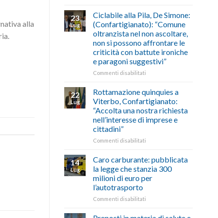
di
come
Borghi
agosto/settembre
fare
Maestri:
Ciclabile alla Pila, De Simone:
23
a
rnativa alla
(Confartigianato): “Comune
Lug
Palazzo
oltranzista nel non ascoltare,
ia.
Chigi
non si possono affrontare le
Albani
criticità con battute ironiche
in
e paragoni suggestivi”
vetrina
le
su
Commenti disabilitati
storie
Ciclabile
degli
alla
Rottamazione quinquies a
22
artigiani
Pila,
Viterbo, Confartigianato:
Lug
della
De
“Accolta una nostra richiesta
Tuscia
Simone:
nell’interesse di imprese e
(Confartigianato):
cittadini”
“Comune
oltranzista
su
Commenti disabilitati
nel
Rottamazione
non
quinquies
Caro carburante: pubblicata
14
ascoltare,
a
la legge che stanzia 300
Lug
non
Viterbo,
milioni di euro per
si
Confartigianato:
l’autotrasporto
possono
“Accolta
affrontare
una
su
Commenti disabilitati
le
nostra
Caro
criticità
richiesta
carburante:
Preposti in materia di salute e