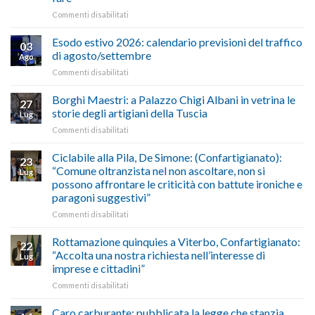
e
su
Commenti disabilitati
Conpait
AUTOTRASPORTO
propongono
–
il
Esodo estivo 2026: calendario previsioni del traffico
03
Credito
riconoscimento
di agosto/settembre
Ago
imposta
del
su
Commenti disabilitati
gasolio
“Gelato
Esodo
crisi
di
estivo
Borghi Maestri: a Palazzo Chigi Albani in vetrina le
in
tradizione
27
2026:
Medio
italiana”
storie degli artigiani della Tuscia
Lug
calendario
Oriente
su
Commenti disabilitati
previsioni
marzo-
Borghi
del
luglio
Maestri:
Ciclabile alla Pila, De Simone: (Confartigianato):
traffico
2026,
23
a
di
“Comune oltranzista nel non ascoltare, non si
ecco
Lug
Palazzo
agosto/settembre
come
possono affrontare le criticità con battute ironiche e
Chigi
fare
paragoni suggestivi”
Albani
in
su
Commenti disabilitati
vetrina
Ciclabile
le
alla
Rottamazione quinquies a Viterbo, Confartigianato:
22
storie
Pila,
“Accolta una nostra richiesta nell’interesse di
Lug
degli
De
imprese e cittadini”
artigiani
Simone:
della
su
Commenti disabilitati
(Confartigianato):
Tuscia
Rottamazione
“Comune
quinquies
oltranzista
Caro carburante: pubblicata la legge che stanzia