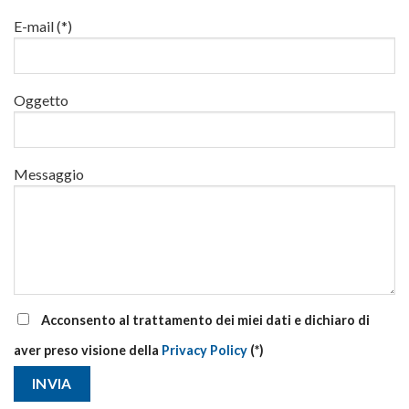
al
via
E-mail (*)
corsi
base
e
di
Oggetto
aggiornamento
Messaggio
Acconsento al trattamento dei miei dati e dichiaro di
aver preso visione della
Privacy Policy
(*)