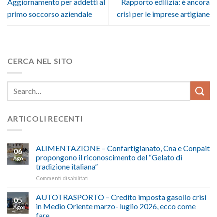
Aggiornamento per addetti al
Rapporto edilizia: è ancora
primo soccorso aziendale
crisi per le imprese artigiane
CERCA NEL SITO
ARTICOLI RECENTI
ALIMENTAZIONE – Confartigianato, Cna e Conpait
06
propongono il riconoscimento del “Gelato di
Ago
tradizione italiana”
su
Commenti disabilitati
ALIMENTAZIONE
–
AUTOTRASPORTO – Credito imposta gasolio crisi
05
Confartigianato,
in Medio Oriente marzo- luglio 2026, ecco come
Ago
Cna
fare