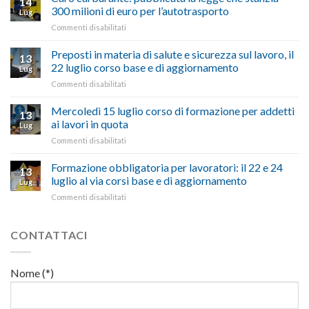
14
a
nel
300 milioni di euro per l’autotrasporto
Lug
Viterbo,
non
su
Commenti disabilitati
Confartigianato:
ascoltare,
Caro
“Accolta
non
carburante:
Preposti in materia di salute e sicurezza sul lavoro, il
una
si
13
pubblicata
nostra
possono
22 luglio corso base e di aggiornamento
Lug
la
richiesta
affrontare
su
Commenti disabilitati
legge
nell’interesse
le
Preposti
che
di
criticità
in
Mercoledì 15 luglio corso di formazione per addetti
stanzia
imprese
con
13
materia
300
ai lavori in quota
e
battute
Lug
di
milioni
cittadini”
ironiche
su
Commenti disabilitati
salute
di
e
Mercoledì
e
euro
paragoni
15
Formazione obbligatoria per lavoratori: il 22 e 24
sicurezza
per
13
suggestivi”
luglio
sul
luglio al via corsi base e di aggiornamento
l’autotrasporto
Lug
corso
lavoro,
su
Commenti disabilitati
di
il
Formazione
formazione
22
obbligatoria
per
luglio
per
CONTATTACI
addetti
corso
lavoratori:
ai
base
il
lavori
e
22
in
Nome (*)
di
e
quota
aggiornamento
24
luglio