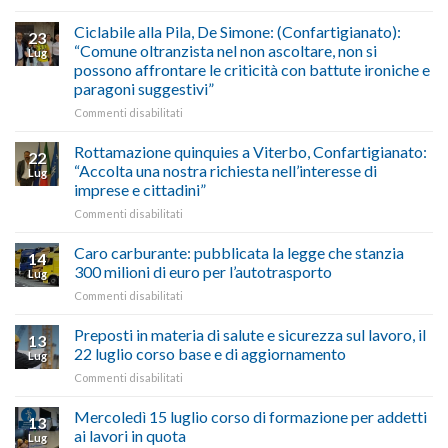
Borghi
del
luglio
Maestri:
Ciclabile alla Pila, De Simone: (Confartigianato):
traffico
2026,
23
a
di
“Comune oltranzista nel non ascoltare, non si
ecco
Lug
Palazzo
agosto/settembre
come
possono affrontare le criticità con battute ironiche e
Chigi
fare
paragoni suggestivi”
Albani
in
su
Commenti disabilitati
vetrina
Ciclabile
le
alla
Rottamazione quinquies a Viterbo, Confartigianato:
22
storie
Pila,
“Accolta una nostra richiesta nell’interesse di
Lug
degli
De
imprese e cittadini”
artigiani
Simone:
della
su
Commenti disabilitati
(Confartigianato):
Tuscia
Rottamazione
“Comune
quinquies
oltranzista
Caro carburante: pubblicata la legge che stanzia
14
a
nel
300 milioni di euro per l’autotrasporto
Lug
Viterbo,
non
su
Commenti disabilitati
Confartigianato:
ascoltare,
Caro
“Accolta
non
carburante:
Preposti in materia di salute e sicurezza sul lavoro, il
una
si
13
pubblicata
nostra
possono
22 luglio corso base e di aggiornamento
Lug
la
richiesta
affrontare
su
Commenti disabilitati
legge
nell’interesse
le
Preposti
che
di
criticità
in
Mercoledì 15 luglio corso di formazione per addetti
stanzia
imprese
con
13
materia
300
ai lavori in quota
e
battute
Lug
di
milioni