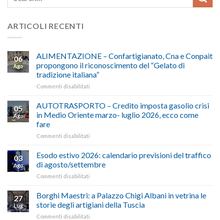
ARTICOLI RECENTI
ALIMENTAZIONE – Confartigianato, Cna e Conpait
06
propongono il riconoscimento del “Gelato di
Ago
tradizione italiana”
su
Commenti disabilitati
ALIMENTAZIONE
–
AUTOTRASPORTO – Credito imposta gasolio crisi
05
Confartigianato,
in Medio Oriente marzo- luglio 2026, ecco come
Ago
Cna
fare
e
su
Commenti disabilitati
Conpait
AUTOTRASPORTO
propongono
–
il
Esodo estivo 2026: calendario previsioni del traffico
03
Credito
riconoscimento
di agosto/settembre
Ago
imposta
del
su
Commenti disabilitati
gasolio
“Gelato
Esodo
crisi
di
estivo
Borghi Maestri: a Palazzo Chigi Albani in vetrina le
in
tradizione
27
2026:
Medio
italiana”
storie degli artigiani della Tuscia
Lug
calendario
Oriente
su
Commenti disabilitati
previsioni
marzo-