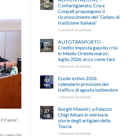
06
Confartigianato, Cna e
Ago
Conpait propongono il
riconoscimento del “Gelato di
tradizione italiana”
su
Commenti disabilitati
ALIMENTAZIONE
–
AUTOTRASPORTO –
05
Confartigianato,
Credito imposta gasolio crisi
Ago
Cna
in Medio Oriente marzo-
e
luglio 2026, ecco come fare
Conpait
propongono
su
Commenti disabilitati
il
AUTOTRASPORTO
riconoscimento
–
Esodo estivo 2026:
03
del
Credito
calendario previsioni del
Ago
“Gelato
imposta
traffico di agosto/settembre
di
gasolio
tradizione
su
Commenti disabilitati
crisi
italiana”
Esodo
in
estivo
Medio
Borghi Maestri: a Palazzo
27
2026:
Oriente
Chigi Albani in vetrina le
Lug
calendario
marzo-
il Paese”.
storie degli artigiani della
previsioni
luglio
Tuscia
del
2026,
traffico
ecco
su
Commenti disabilitati
to oggi dal