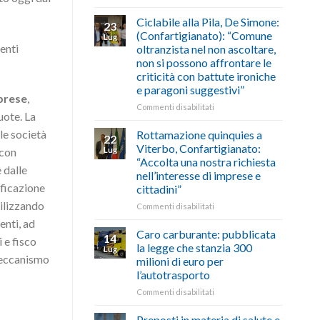
di
come
Borghi
agosto/settembre
fare
Maestri:
Ciclabile alla Pila, De Simone:
23
a
(Confartigianato): “Comune
Lug
Palazzo
enti
oltranzista nel non ascoltare,
Chigi
non si possono affrontare le
Albani
criticità con battute ironiche
in
e paragoni suggestivi”
vetrina
mprese
,
le
su
Commenti disabilitati
uote. La
storie
Ciclabile
degli
alla
 le società
Rottamazione quinquies a
22
artigiani
Pila,
Viterbo, Confartigianato:
Lug
 con
della
De
“Accolta una nostra richiesta
Tuscia
Simone:
 dalle
nell’interesse di imprese e
(Confartigianato):
ificazione
cittadini”
“Comune
oltranzista
tilizzando
su
Commenti disabilitati
nel
Rottamazione
enti, ad
non
quinquies
Caro carburante: pubblicata
14
 e fisco
ascoltare,
a
la legge che stanzia 300
Lug
non
Viterbo,
 meccanismo
milioni di euro per
si
Confartigianato:
l’autotrasporto
possono
“Accolta
affrontare
una
su
Commenti disabilitati
le
nostra
Caro
criticità
richiesta
carburante:
Preposti in materia di salute e