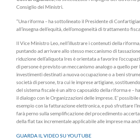
Consiglio dei Ministri.
“Una riforma – ha sottolineato il Presidente di Confartigi
all’insegna dell’equità, dell’omogeneità di trattamento fisc
Il Vice Ministro Leo, nell’illustrare i contenuti della riforma,
puntando ad arrivare allo stesso meccanismo di tassazione, 
riduzione dell’aliquota Ires è orientata a favorire l’occupaz
di persone è previsto un meccanismo analogo a quello per l
investimenti destinati a nuova occupazione o a beni strumen
società di persone, tra cui le imprese artigiane, sostituendo
del sistema fiscale è un altro caposaldo della riforma e – 
il dialogo con le Organizzazioni delle imprese. E’ possibile 
esempio con la fatturazione elettronica, e può sfruttare l’i
farà perno sulla semplificazione del procedimento accertat
della flat tax incrementale applicabile alle imprese ma anche
GUARDA IL VIDEO SU YOUTUBE