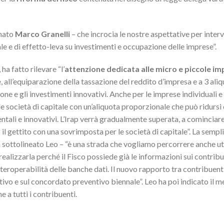
anato
Marco Granelli
– che incrocia le nostre aspettative per interv
ale e di effetto-leva su investimenti e occupazione delle imprese”.
 ha fatto rilevare “l’
attenzione dedicata alle micro e piccole i
all’equiparazione della tassazione del reddito d’impresa e a 3 aliq
ione e gli investimenti innovativi. Anche per le imprese individuali e
e società di capitale con un’aliquota proporzionale che può ridursi
tali e innovativi. L’Irap verrà gradualmente superata, a cominciare
 il gettito con una sovrimposta per le società di capitale”. La sempl
ha sottolineato Leo – “è una strada che vogliamo percorrere anche u
realizzarla perché il Fisco possiede già le informazioni sui contribu
nteroperabilità delle banche dati. Il nuovo rapporto tra contribuenti
ivo e sul concordato preventivo biennale”. Leo ha poi indicato il
 a tutti i contribuenti.