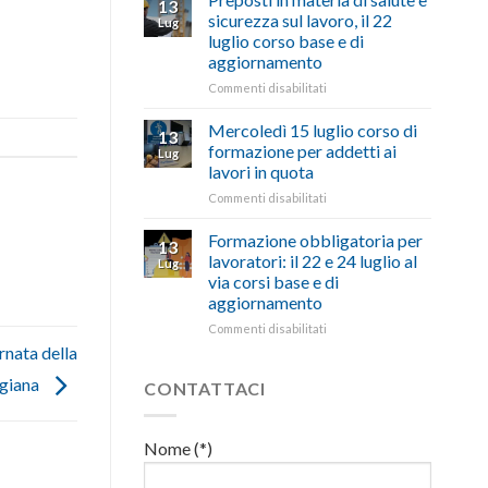
13
con
nell’interesse
pubblicata
sicurezza sul lavoro, il 22
Lug
battute
di
la
luglio corso base e di
ironiche
imprese
legge
aggiornamento
e
e
che
paragoni
cittadini”
stanzia
su
Commenti disabilitati
suggestivi”
300
Preposti
milioni
in
Mercoledì 15 luglio corso di
13
di
materia
formazione per addetti ai
Lug
euro
di
lavori in quota
per
salute
l’autotrasporto
su
Commenti disabilitati
e
Mercoledì
sicurezza
15
sul
Formazione obbligatoria per
13
luglio
lavoro,
lavoratori: il 22 e 24 luglio al
Lug
corso
il
via corsi base e di
di
22
aggiornamento
formazione
luglio
per
corso
su
Commenti disabilitati
addetti
base
Formazione
rnata della
ai
e
obbligatoria
igiana
lavori
di
per
CONTATTACI
in
aggiornamento
lavoratori:
quota
il
22
Nome (*)
e
24