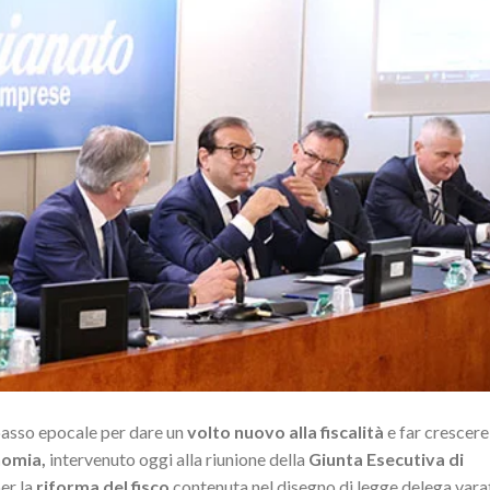
passo epocale per dare un
volto nuovo alla fiscalità
e far crescere 
nomia,
intervenuto oggi alla riunione della
Giunta Esecutiva di
er la
riforma del fisco
contenuta nel disegno di legge delega vara