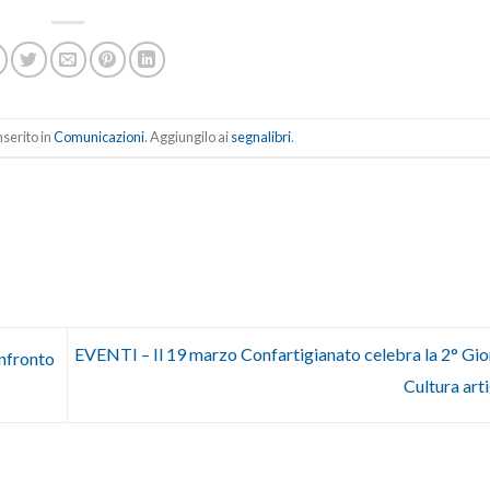
serito in
Comunicazioni
. Aggiungilo ai
segnalibri
.
EVENTI – Il 19 marzo Confartigianato celebra la 2° Gio
nfronto
Cultura art