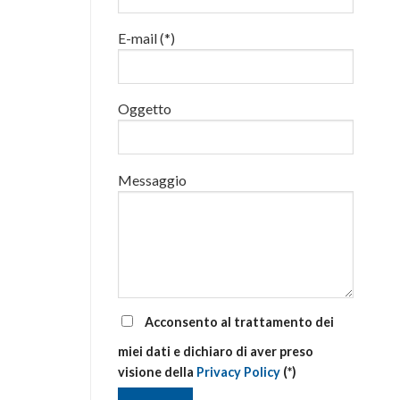
luglio
al
E-mail (*)
via
corsi
base
e
di
Oggetto
aggiornamento
Messaggio
Acconsento al trattamento dei
miei dati e dichiaro di aver preso
visione della
Privacy Policy
(*)