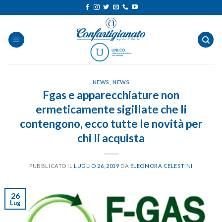
Salta
ai
contenuti
NEWS
,
NEWS
Fgas e apparecchiature non
ermeticamente sigillate che li
contengono, ecco tutte le novità per
chi li acquista
PUBBLICATO IL
LUGLIO 26, 2019
DA
ELEONORA CELESTINI
26
Lug