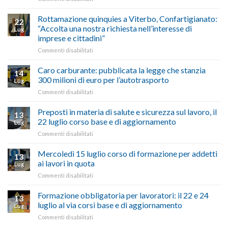
vetrina
Ciclabile
le
alla
Rottamazione quinquies a Viterbo, Confartigianato:
22
storie
Pila,
“Accolta una nostra richiesta nell’interesse di
Lug
degli
De
imprese e cittadini”
artigiani
Simone:
della
su
Commenti disabilitati
(Confartigianato):
Tuscia
Rottamazione
“Comune
quinquies
oltranzista
Caro carburante: pubblicata la legge che stanzia
14
a
nel
300 milioni di euro per l’autotrasporto
Lug
Viterbo,
non
su
Commenti disabilitati
Confartigianato:
ascoltare,
Caro
“Accolta
non
carburante:
Preposti in materia di salute e sicurezza sul lavoro, il
una
si
13
pubblicata
nostra
possono
22 luglio corso base e di aggiornamento
Lug
la
richiesta
affrontare
su
Commenti disabilitati
legge
nell’interesse
le
Preposti
che
di
criticità
in
Mercoledì 15 luglio corso di formazione per addetti
stanzia
imprese
con
13
materia
300
ai lavori in quota
e
battute
Lug
di
milioni
cittadini”
ironiche
su
Commenti disabilitati
salute
di
e
Mercoledì
e
euro
paragoni
15
Formazione obbligatoria per lavoratori: il 22 e 24
sicurezza
per
13
suggestivi”
luglio
sul
luglio al via corsi base e di aggiornamento
l’autotrasporto
Lug
corso
lavoro,
su
Commenti disabilitati
di
il
Formazione
formazione