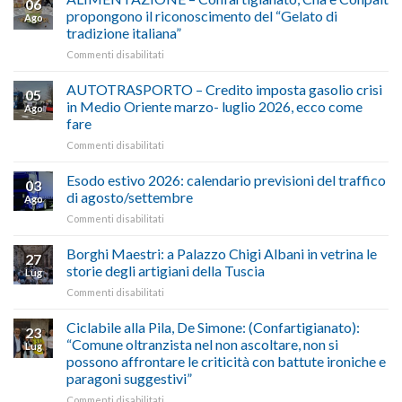
06
propongono il riconoscimento del “Gelato di
Ago
tradizione italiana”
su
Commenti disabilitati
ALIMENTAZIONE
–
AUTOTRASPORTO – Credito imposta gasolio crisi
05
Confartigianato,
in Medio Oriente marzo- luglio 2026, ecco come
Ago
Cna
fare
e
su
Commenti disabilitati
Conpait
AUTOTRASPORTO
propongono
–
il
Esodo estivo 2026: calendario previsioni del traffico
03
Credito
riconoscimento
di agosto/settembre
Ago
imposta
del
su
Commenti disabilitati
gasolio
“Gelato
Esodo
crisi
di
estivo
Borghi Maestri: a Palazzo Chigi Albani in vetrina le
in
tradizione
27
2026:
Medio
italiana”
storie degli artigiani della Tuscia
Lug
calendario
Oriente
su
Commenti disabilitati
previsioni
marzo-
Borghi
del
luglio
Maestri:
Ciclabile alla Pila, De Simone: (Confartigianato):
traffico
2026,
23
a
di
“Comune oltranzista nel non ascoltare, non si
ecco
Lug
Palazzo
agosto/settembre
come
possono affrontare le criticità con battute ironiche e
Chigi
fare
paragoni suggestivi”
Albani
in
su
Commenti disabilitati