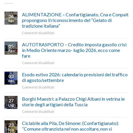
ALIMENTAZIONE – Confartigianato, Cna e Conpait
06
propongono il riconoscimento del “Gelato di
Ago
tradizione italiana”
su
Commenti disabilitati
ALIMENTAZIONE
–
AUTOTRASPORTO – Credito imposta gasolio crisi
05
Confartigianato,
in Medio Oriente marzo- luglio 2026, ecco come
Ago
Cna
fare
e
su
Commenti disabilitati
Conpait
AUTOTRASPORTO
propongono
–
il
Esodo estivo 2026: calendario previsioni del traffico
03
Credito
riconoscimento
di agosto/settembre
Ago
imposta
del
su
Commenti disabilitati
gasolio
“Gelato
Esodo
crisi
di
estivo
Borghi Maestri: a Palazzo Chigi Albani in vetrina le
in
tradizione
27
2026:
Medio
italiana”
storie degli artigiani della Tuscia
Lug
calendario
Oriente
su
Commenti disabilitati
previsioni
marzo-
Borghi
del
luglio
Maestri:
Ciclabile alla Pila, De Simone: (Confartigianato):
traffico
2026,
23
a
di
“Comune oltranzista nel non ascoltare, non si
ecco
Lug
Palazzo
agosto/settembre