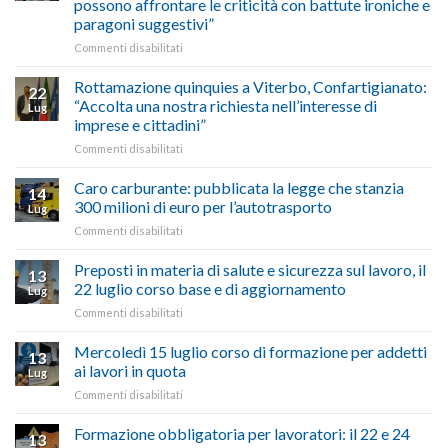
come
possono affrontare le criticità con battute ironiche e
Chigi
fare
paragoni suggestivi”
Albani
in
su
Commenti disabilitati
vetrina
Ciclabile
le
alla
Rottamazione quinquies a Viterbo, Confartigianato:
22
storie
Pila,
“Accolta una nostra richiesta nell’interesse di
Lug
degli
De
imprese e cittadini”
artigiani
Simone:
della
su
Commenti disabilitati
(Confartigianato):
Tuscia
Rottamazione
“Comune
quinquies
oltranzista
Caro carburante: pubblicata la legge che stanzia
14
a
nel
300 milioni di euro per l’autotrasporto
Lug
Viterbo,
non
su
Commenti disabilitati
Confartigianato:
ascoltare,
Caro
“Accolta
non
carburante:
Preposti in materia di salute e sicurezza sul lavoro, il
una
si
13
pubblicata
nostra
possono
22 luglio corso base e di aggiornamento
Lug
la
richiesta
affrontare
su
Commenti disabilitati
legge
nell’interesse
le
Preposti
che
di
criticità
in
Mercoledì 15 luglio corso di formazione per addetti
stanzia
imprese
con
13
materia
300
ai lavori in quota
e
battute
Lug
di
milioni
cittadini”
ironiche
su
Commenti disabilitati
salute
di
e
Mercoledì
e
euro
paragoni
15
Formazione obbligatoria per lavoratori: il 22 e 24
sicurezza
per
13
suggestivi”
luglio
sul