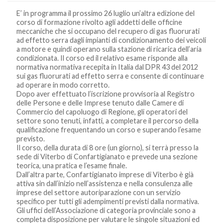
E’ in programma il prossimo 26 luglio un’altra edizione del
corso di formazione rivolto agli addetti delle officine
meccaniche che si occupano del recupero di gas fluorurati
ad effetto serra dagli impianti di condizionamento dei veicoli
a motore e quindi operano sulla stazione di ricarica dell’aria
condizionata. Il corso ed il relativo esame risponde alla
normativa normativa recepita in Italia dal DPR 43 del 2012
sui gas fluorurati ad effetto serra e consente di continuare
ad operare in modo corretto.
Dopo aver effettuato l’iscrizione provvisoria al Registro
delle Persone e delle Imprese tenuto dalle Camere di
Commercio del capoluogo di Regione, gli operatori del
settore sono tenuti, infatti, a completare il percorso della
qualificazione frequentando un corso e superando l’esame
previsto.
Il corso, della durata di 8 ore (un giorno), si terrà presso la
sede di Viterbo di Confartigianato e prevede una sezione
teorica, una pratica e l’esame finale.
Dall’altra parte, Confartigianato imprese di Viterbo è già
attiva sin dall’inizio nell’assistenza e nella consulenza alle
imprese del settore autoriparazione con un servizio
specifico per tutti gli adempimenti previsti dalla normativa.
Gli uffici dell’Associazione di categoria provinciale sono a
completa disposizione per valutare le singole situazioni ed